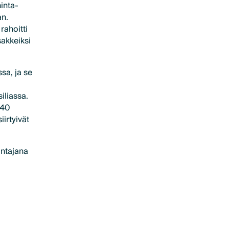
inta-
an.
rahoitti
akkeiksi
ssa, ja se
iliassa.
 40
irtyivät
antajana