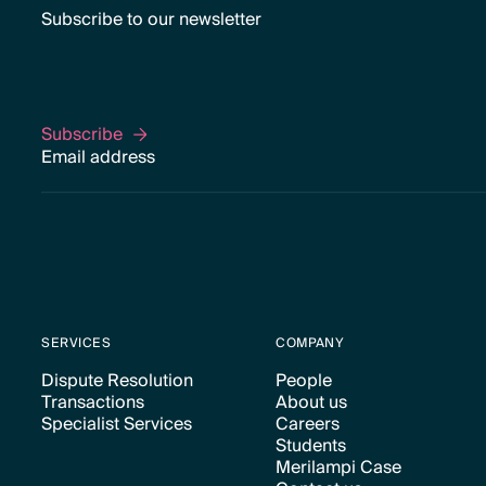
Subscribe to our newsletter
Subscribe
Subscribe
SERVICES
COMPANY
Dispute Resolution
People
Transactions
About us
Text Link
Text Link
Specialist Services
Careers
Text Link
Text Link
Students
Text Link
Text Link
Merilampi Case
Text Link