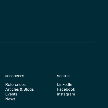
RESOURCES
SOCIALS
References
LinkedIn
Articles & Blogs
Facebook
Text Link
Text Link
Events
Instagram
Text Link
Text Link
News
Text Link
Text Link
Text Link