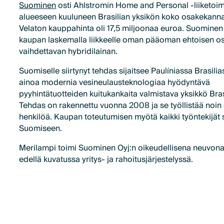
Suominen
osti Ahlstromin Home and Personal -liiketoim
alueeseen kuuluneen Brasilian yksikön koko osakekann
Velaton kauppahinta oli 17,5 miljoonaa euroa. Suominen 
kaupan laskemalla liikkeelle oman pääoman ehtoisen os
vaihdettavan hybridilainan.
Suomiselle siirtynyt tehdas sijaitsee Paulíniassa Brasilia
ainoa modernia vesineulausteknologiaa hyödyntävä
pyyhintätuotteiden kuitukankaita valmistava yksikkö Bras
Tehdas on rakennettu vuonna 2008 ja se työllistää noin
henkilöä. Kaupan toteutumisen myötä kaikki työntekijät si
Suomiseen.
Merilampi toimi Suominen Oyj:n oikeudellisena neuvon
edellä kuvatussa yritys- ja rahoitusjärjestelyssä.