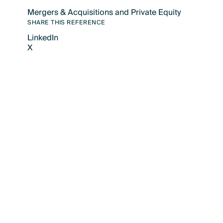
Mergers & Acquisitions and Private Equity
Text Link
SHARE THIS REFERENCE
LinkedIn
X
LinkedIn
X