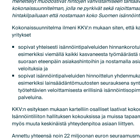
menettelyt muodostivat hintojen vahvistamiseen tähtää
kokonaissuunnitelman, jolla ne pyrkivät sekä rajoittama
hintakilpailuaan että nostamaan koko Suomen isännöinti
Kokonaissuunnitelma ilmeni KKV:n mukaan siten, että kart
yritykset
sopivat yhteisesti isännöintipalveluiden hinnankorotuks
esimerkiksi viemällä kaikki kasvaneesta työmäärästä
suoraan eteenpäin asiakashintoihin ja nostamalla asiak
veloituksia ja
sopivat isännöintipalveluiden hinnoittelun yhdenmuka
esimerkiksi lainsäädäntömuutosten seurauksena synt
työtehtävien veloittamisesta erillisinä isännöintisopi
palveluina.
KKV:n esityksen mukaan kartelliin osalliset laativat ko
Isännöintiliiton hallituksen kokouksissa ja muissa tapaam
myös muuta keskinäistä yhteydenpitoa asiaan liittyen.
Annettu yhteensä noin 22 miljoonan euron seuraamusm