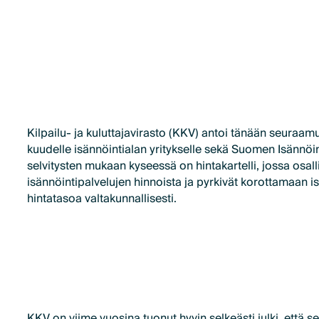
Kilpailu- ja kuluttajavirasto (KKV) antoi tänään seura
kuudelle isännöintialan yritykselle sekä Suomen Isännöinti
selvitysten mukaan kyseessä on hintakartelli, jossa osal
isännöintipalvelujen hinnoista ja pyrkivät korottamaan i
hintatasoa valtakunnallisesti.
KKV
on viime vuosina tuonut hyvin selkeästi julki, että s