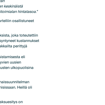
vän
an keskinäistä
toimialan hintatasoa.”
elliin osallistuneet
ista, joka toteutettiin
 syntyneet kustannukset
kailta perittyjä
istamisesta eli
yvien uusien
musten ulkopuolisina
konaissuunnitelman
isissaan. Heillä oli
aksuesitys on