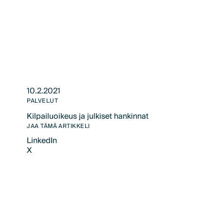
10.2.2021
PALVELUT
Kilpailuoikeus ja julkiset hankinnat
Text Link
JAA TÄMÄ ARTIKKELI
LinkedIn
X
LinkedIn
X