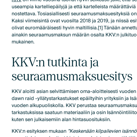
useampia kartelliepäilyjä ja että kartelleista määrättä
nostettava. Tosiasiallisesti seuraamusmaksuesityksiä on
Kaksi viimeisintä ovat vuosilta 2018 ja 2019, ja niissä 
olivat euromääräisesti hyvin maltillisia.[1] Tänään annett
ainakin seuraamusmaksun määrän osalta KKV:n julkituo
mukainen.
KKV:n tutkinta ja
seuraamusmaksuesitys
KKV aloitti asian selvittämisen oma-aloitteisesti vuoden 
dawn raid -yllätystarkastukset epäiltyihin yrityksiin ja Is
vuoden alkupuoliskolla. KKV perustaa seuraamusmaksue
tarkastuksissa saatuun materiaaliin ja osin Isännöintiliito
kuten sen julkaisemiin alan hintasuosituksiin.
KKV:n esityksen mukaan
”Keskenään kilpailevien isännöi