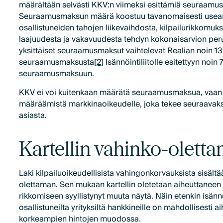
määrältään selvästi KKV:n viimeksi esittämiä seuraam
Seuraamusmaksun määrä koostuu tavanomaisesti useasta
osallistuneiden tahojen liikevaihdosta, kilpailurikkomuks
laajuudesta ja vakavuudesta tehdyn kokonaisarvion perus
yksittäiset seuraamusmaksut vaihtelevat Realian noin 1
seuraamusmaksusta
[2]
Isännöintiliitolle esitettyyn noi
seuraamusmaksuun.
KKV ei voi kuitenkaan määrätä seuraamusmaksua, vaan 
määräämistä markkinaoikeudelle, joka tekee seuraavak
asiasta.
Kartellin vahinko-olett
Laki kilpailuoikeudellisista vahingonkorvauksista sisältä
olettaman. Sen mukaan kartellin oletetaan aiheuttaneen v
rikkomiseen syyllistynyt muuta näytä. Näin etenkin isännö
osallistuneilta yrityksiltä hankkineille on mahdollisesti 
korkeampien hintojen muodossa.