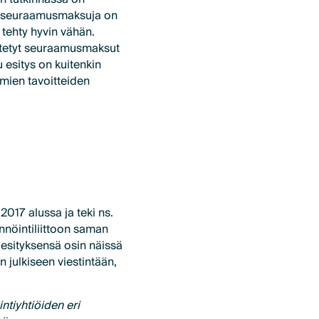
viä seuraamusmaksuja on
 tehty hyvin vähän.
esitetyt seuraamusmaksut
u esitys on kuitenkin
mien tavoitteiden
2017 alussa ja teki ns.
ännöintiliittoon saman
sityksensä osin näissä
n julkiseen viestintään,
ntiyhtiöiden eri