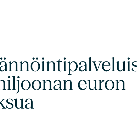
isännöintipalvelu
 miljoonan euron
ksua