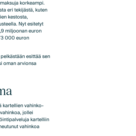
usmaksuja korkeampi.
 eri tekijästä, kuten
ien kestosta,
teella. Nyt esitetyt
3,9 miljoonan euron
n 73 000 euron
pelkästään esittää sen
si oman arvionsa
ama
ä kartellien vahinko-
ahinkoa, jollei
intipalveluja kartelliin
aiheutunut vahinkoa