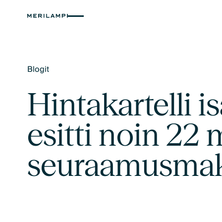
Blogit
Text Link
Hintakartelli 
esitti noin 22
seuraamusma