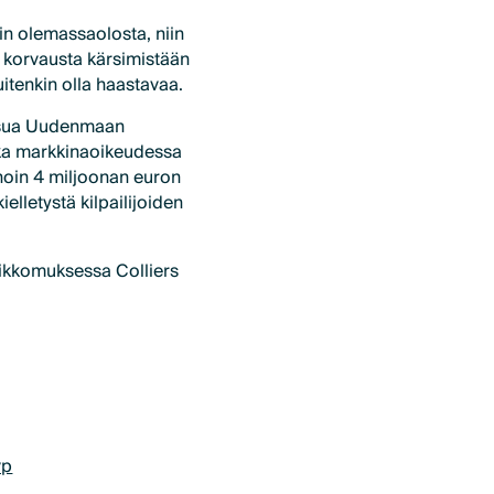
n olemassaolosta, niin
e korvausta kärsimistään
itenkin olla haastavaa.
ksua Uudenmaan
otka markkinaoikeudessa
noin 4 miljoonan euron
lletystä kilpailijoiden
rikkomuksessa Colliers
vp