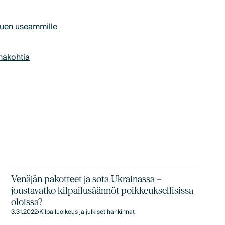
 tuen useammille
lmakohtia
Venäjän pakotteet ja sota Ukrainassa –
joustavatko kilpailusäännöt poikkeuksellisissa
oloissa?
3.31.2022
Kilpailuoikeus ja julkiset hankinnat