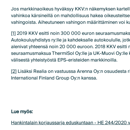
Jos markkinaoikeus hyväksyy KKV:n näkemyksen kartelli
vahinkoa kärsineillä on mahdollisuus hakea oikeusteits
vahingoista. Aiheutuneen vahingon määrittäminen voi ku
[1]
2019 KKV esitti noin 300 000 euron seuraamusma
Autokouluyhdistys ry:lle ja kahdeksalle autokoululle, j
alenivat yhteensä noin 20 000 euroon. 2018 KKV esitti 
seuraamusmaksua ThermiSol Oy:lle ja UK-Muovi Oy:lle kie
välisestä yhteistyöstä EPS-eristeiden markkinoilla.
[2]
Lisäksi Realia on vastuussa Arenna Oy:n osuudesta 
International Finland Group Oy:n kanssa.
Lue myös:
Hankintalain korjaussarja eduskuntaan - HE 244/2020 