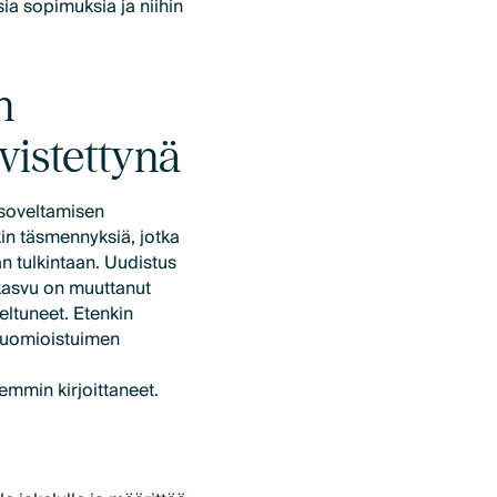
sia sopimuksia ja niihin
n
vistettynä
 soveltamisen
kin täsmennyksiä, jotka
n tulkintaan. Uudistus
kasvu on muuttanut
eltuneet. Etenkin
tuomioistuimen
emmin kirjoittaneet.