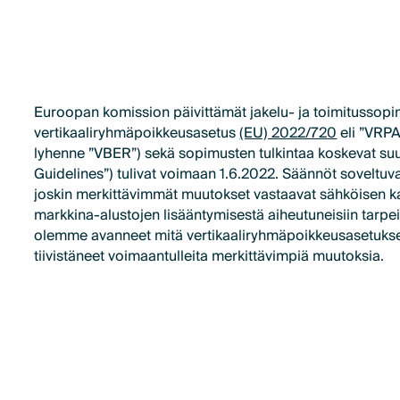
Euroopan komission päivittämät jakelu- ja toimitussop
vertikaaliryhmäpoikkeusasetus
(EU) 2022/720
eli ”VRPA
lyhenne ”VBER”) sekä sopimusten tulkintaa koskevat suun
Guidelines”) tulivat voimaan 1.6.2022. Säännöt soveltuvat
joskin merkittävimmät muutokset vastaavat sähköisen k
markkina-alustojen lisääntymisestä aiheutuneisiin tarpe
olemme avanneet mitä vertikaaliryhmäpoikkeusasetuksel
tiivistäneet voimaantulleita merkittävimpiä muutoksia.