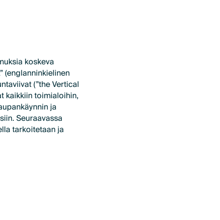
imuksia koskeva
” (englanninkielinen
taviivat (”the Vertical
 kaikkiin toimialoihin,
aupankäynnin ja
isiin. Seuraavassa
la tarkoitetaan ja