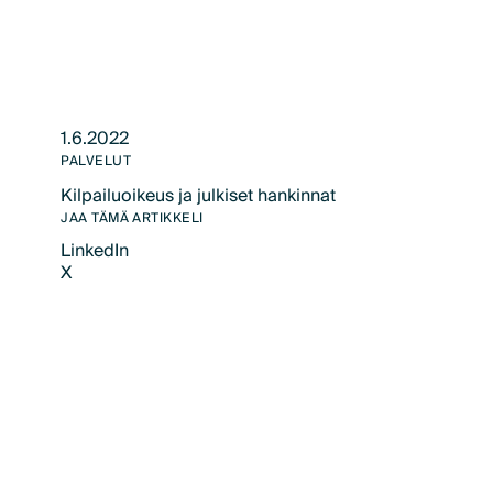
1.6.2022
PALVELUT
Kilpailuoikeus ja julkiset hankinnat
Text Link
JAA TÄMÄ ARTIKKELI
LinkedIn
X
LinkedIn
X