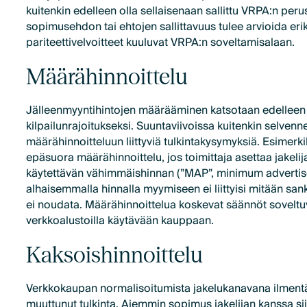
kuitenkin edelleen olla sellaisenaan sallittu VRPA:n perus
sopimusehdon tai ehtojen sallittavuus tulee arvioida er
pariteettivelvoitteet kuuluvat VRPA:n soveltamisalaan.
Määrähinnoittelu
Jälleenmyyntihintojen määrääminen katsotaan edelleen
kilpailunrajoitukseksi. Suuntaviivoissa kuitenkin selvenn
määrähinnoitteluun liittyviä tulkintakysymyksiä. Esimerki
epäsuora määrähinnoittelu, jos toimittaja asettaa jakeli
käytettävän vähimmäishinnan (”MAP”, minimum advertise
alhaisemmalla hinnalla myymiseen ei liittyisi mitään sankt
ei noudata. Määrähinnoittelua koskevat säännöt soveltu
verkkoalustoilla käytävään kauppaan.
Kaksoishinnoittelu
Verkkokaupan normalisoitumista jakelukanavana ilmentä
muuttunut tulkinta. Aiemmin sopimus jakelijan kanssa sii