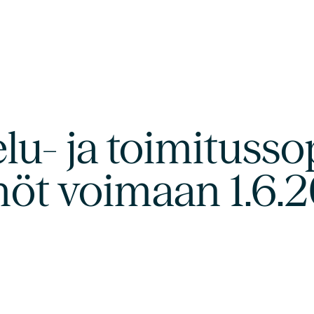
elu- ja toimituss
nöt voimaan 1.6.