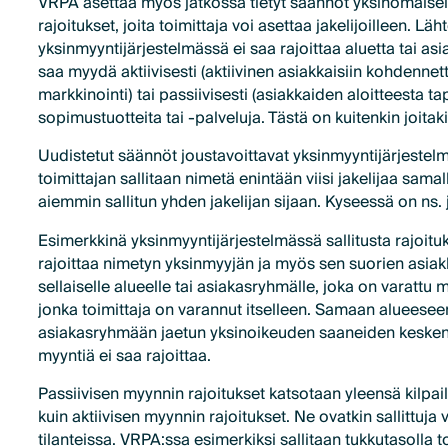
VRPA asettaa myös jatkossa tietyt säännöt yksinomaisell
rajoitukset, joita toimittaja voi asettaa jakelijoilleen. Lä
yksinmyyntijärjestelmässä ei saa rajoittaa aluetta tai asia
saa myydä aktiivisesti (aktiivinen asiakkaisiin kohdennet
markkinointi) tai passiivisesti (asiakkaiden aloitteesta t
sopimustuotteita tai -palveluja. Tästä on kuitenkin joitak
Uudistetut säännöt joustavoittavat yksinmyyntijärjestelmi
toimittajan sallitaan nimetä enintään viisi jakelijaa sama
aiemmin sallitun yhden jakelijan sijaan. Kyseessä on ns. 
Esimerkkinä yksinmyyntijärjestelmässä sallitusta rajoit
rajoittaa nimetyn yksinmyyjän ja myös sen suorien asiak
sellaiselle alueelle tai asiakasryhmälle, joka on varattu m
jonka toimittaja on varannut itselleen. Samaan alueese
asiakasryhmään jaetun yksinoikeuden saaneiden kesken ak
myyntiä ei saa rajoittaa.
Passiivisen myynnin rajoitukset katsotaan yleensä kilpail
kuin aktiivisen myynnin rajoitukset. Ne ovatkin sallittuja 
tilanteissa. VRPA:ssa esimerkiksi sallitaan tukkutasolla