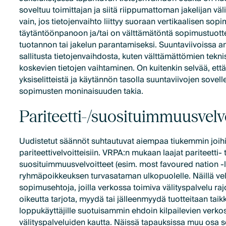
soveltuu toimittajan ja siitä riippumattoman jakelijan vä
vain, jos tietojenvaihto liittyy suoraan vertikaalisen so
täytäntöönpanoon ja/tai on välttämätöntä sopimustuotte
tuotannon tai jakelun parantamiseksi. Suuntaviivoissa 
sallitusta tietojenvaihdosta, kuten välttämättömien teknis
koskevien tietojen vaihtaminen. On kuitenkin selvää, että
yksiselitteistä ja käytännön tasolla suuntaviivojen sovelle
sopimusten moninaisuuden takia.
Pariteetti-/suosituimmuusvelv
Uudistetut säännöt suhtautuvat aiempaa tiukemmin joih
pariteettivelvoitteisiin. VRPA:n mukaan laajat pariteetti- 
suosituimmuusvelvoitteet (esim. most favoured nation -
ryhmäpoikkeuksen turvasataman ulkopuolelle. Näillä velv
sopimusehtoja, joilla verkossa toimiva välityspalvelu raj
oikeutta tarjota, myydä tai jälleenmyydä tuotteitaan taik
loppukäyttäjille suotuisammin ehdoin kilpailevien verko
välityspalveluiden kautta. Näissä tapauksissa muu osa 