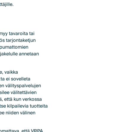
äjille.
myy tavaroita tai
ös tarjontaketjun
ippumattomien
jakelulle annetaan
e, vaikka
ta ei sovelleta
ien välityspalvelujen
ailee välitettävien
tä, että kun verkossa
se kilpailevia tuotteita
ee niiden välinen
uomattava, että VRPA