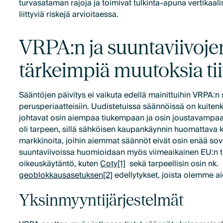
turvasataman rajoja ja toimivat tulkinta-apuna vertikaali
liittyviä riskejä arvioitaessa.
VRPA:n ja suuntaviivoje
tärkeimpiä muutoksia tii
Sääntöjen päivitys ei vaikuta edellä mainittuihin VRPA:n
perusperiaatteisiin. Uudistetuissa säännöissä on kuiten
johtavat osin aiempaa tiukempaan ja osin joustavampaa
oli tarpeen, sillä sähköisen kaupankäynnin huomattava 
markkinoita, joihin aiemmat säännöt eivät osin enää sov
suuntaviivoissa huomioidaan myös viimeaikainen EU:n 
oikeuskäytäntö, kuten
Coty[1]
sekä tarpeellisin osin nk.
geoblokkausasetuksen[2]
edellytykset, joista olemme ai
Yksinmyyntijärjestelmät