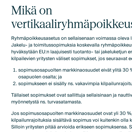
Mikä on
vertikaaliryhmäpoikkeu
Ryhmäpoikkeusasetus on sellaisenaan voimassa oleva la
Jakelu- ja toimitussopimuksia koskevalla ryhmäpoikkeu
hyväksytään EU:n laajuisesti tuotanto- tai jakeluketjun eri
kilpailevien yritysten väliset sopimukset, jos seuraavat ed
sopimusosapuolten markkinaosuudet eivät ylitä 3
osapuolen osalta; ja
sopimukseen ei sisälly ns. vakavimpia kilpailunrajoitu
Tällaiset sopimukset ovat sallittuja sellaisinaan ja naut
myönnetystä ns. turvasatamasta.
Jos sopimusosapuolten markkinaosuudet ovat yli 30 %,
kilpailunrajoituksia sisältävä sopimus voi kuitenkin olla 
Silloin yritysten pitää arvioida erikseen sopimuksensa. S