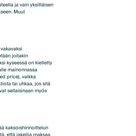
teella ja vain yksittäisen
ikseen. Muut
 vakavaksi
etään joitakin
ksi kyseessä on kielletty
jalle mainonnassa
d price), vaikka
iota tai uhkaa, jos sitä
vat sellaisinaan myös
ä kaksoishinnoittelun
tä, että jakelija maksaa