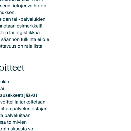
liseen tietojenvaihtoon
pimuksen
iden tai -palveluiden
annetaan esimerkkejä
ten tai logistiikkaa
 säännön tulkinta ei ole
ttavuus on rajallista
oitteet
inkin
tai
lausekkeet) jäävät
oitteilla tarkoitetaan
oittaa palvelun ostajan
ka palveluitaan
ssa toimivien
sopimuksesta voi