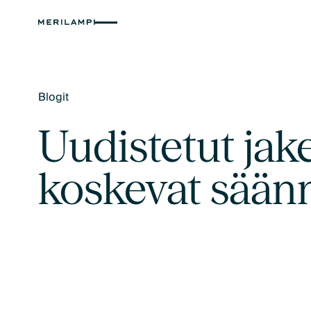
Blogit
Text Link
Uudistetut jak
koskevat sään