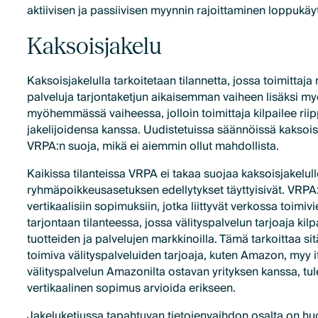
aktiivisen ja passiivisen myynnin rajoittaminen loppukäytt
Kaksoisjakelu
Kaksoisjakelulla tarkoitetaan tilannetta, jossa toimittaja 
palveluja tarjontaketjun aikaisemman vaiheen lisäksi my
myöhemmässä vaiheessa, jolloin toimittaja kilpailee ri
jakelijoidensa kanssa. Uudistetuissa säännöissä kaksois
VRPA:n suoja, mikä ei aiemmin ollut mahdollista.
Kaikissa tilanteissa VRPA ei takaa suojaa kaksoisjakelull
ryhmäpoikkeusasetuksen edellytykset täyttyisivät. VRPA:
vertikaalisiin sopimuksiin, jotka liittyvät verkossa toimiv
tarjontaan tilanteessa, jossa välityspalvelun tarjoaja kilp
tuotteiden ja palvelujen markkinoilla. Tämä tarkoittaa si
toimiva välityspalveluiden tarjoaja, kuten Amazon, myy it
välityspalvelun Amazonilta ostavan yrityksen kanssa, tul
vertikaalinen sopimus arvioida erikseen.
Jakeluketjussa tapahtuvan tietojenvaihdon osalta on h