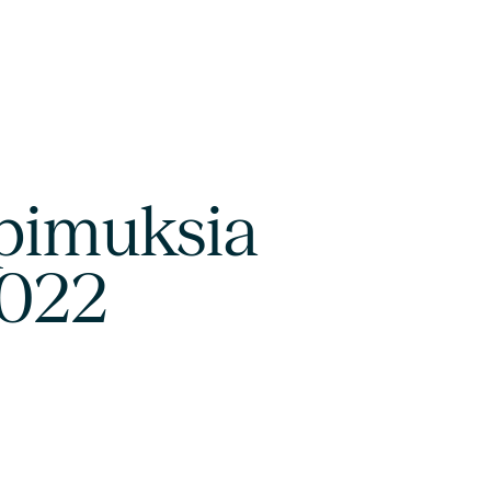
opimuksia
2022