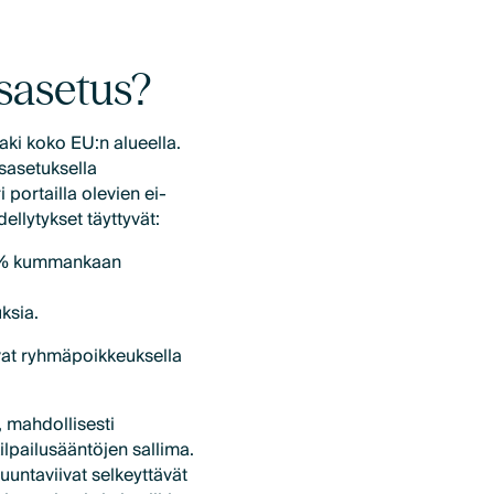
sasetus?
ki koko EU:n alueella.
sasetuksella
 portailla olevien ei-
ellytykset täyttyvät:
0 % kummankaan
ksia.
tivat ryhmäpoikkeuksella
 mahdollisesti
kilpailusääntöjen sallima.
uuntaviivat selkeyttävät