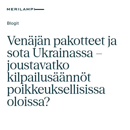
Blogit
Text Link
Venäjän pakotteet ja
sota Ukrainassa –
joustavatko
kilpailusäännöt
poikkeuksellisissa
oloissa?