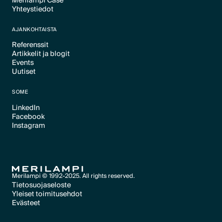
Merilampi Case
Text Link
Yhteystiedot
Text Link
Text Link
AJANKOHTAISTA
Referenssit
Artikkelit ja blogit
Text Link
Events
Text Link
Uutiset
Text Link
Text Link
SOME
LinkedIn
Facebook
Text Link
Instagram
Text Link
Text Link
Merilampi © 1992-2025. All rights reserved.
Tietosuojaseloste
Yleiset toimitusehdot
Text Link
Evästeet
Text Link
Evästeet