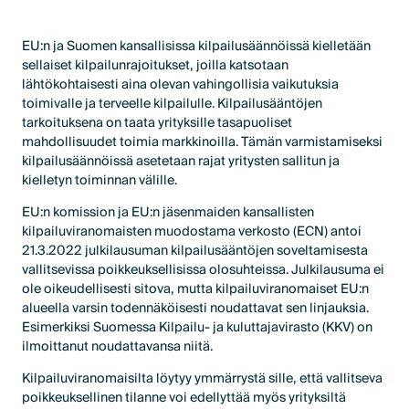
EU:n ja Suomen kansallisissa kilpailusäännöissä kielletään
sellaiset kilpailunrajoitukset, joilla katsotaan
lähtökohtaisesti aina olevan vahingollisia vaikutuksia
toimivalle ja terveelle kilpailulle. Kilpailusääntöjen
tarkoituksena on taata yrityksille tasapuoliset
mahdollisuudet toimia markkinoilla. Tämän varmistamiseksi
kilpailusäännöissä asetetaan rajat yritysten sallitun ja
kielletyn toiminnan välille.
EU:n komission ja EU:n jäsenmaiden kansallisten
kilpailuviranomaisten muodostama verkosto (ECN) antoi
21.3.2022 julkilausuman kilpailusääntöjen soveltamisesta
vallitsevissa poikkeuksellisissa olosuhteissa. Julkilausuma ei
ole oikeudellisesti sitova, mutta kilpailuviranomaiset EU:n
alueella varsin todennäköisesti noudattavat sen linjauksia.
Esimerkiksi Suomessa Kilpailu- ja kuluttajavirasto (KKV) on
ilmoittanut noudattavansa niitä.
Kilpailuviranomaisilta löytyy ymmärrystä sille, että vallitseva
poikkeuksellinen tilanne voi edellyttää myös yrityksiltä