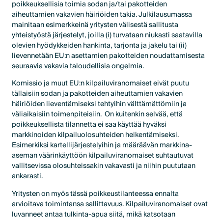
poikkeuksellisia toimia sodan ja/tai pakotteiden
aiheuttamien vakavien häiriöiden takia. Julkilausumassa
mainitaan esimerkkeinä yritysten välisestä sallitusta
yhteistyöstä järjestelyt, joilla (i) turvataan niukasti saatavilla
olevien hyödykkeiden hankinta, tarjonta ja jakelu tai (ii)
lievennetään EU:n asettamien pakotteiden noudattamisesta
seuraavia vakavia taloudellisia ongelmia.
Komissio ja muut EU:n kilpailuviranomaiset eivät puutu
tällaisiin sodan ja pakotteiden aiheuttamien vakavien
häiriöiden lieventämiseksi tehtyihin välttämättömiin ja
väliaikaisiin toimenpiteisiin. On kuitenkin selvää, että
poikkeuksellista tilannetta ei saa käyttää hyväksi
markkinoiden kilpailuolosuhteiden heikentämiseksi.
Esimerkiksi kartellijärjestelyihin ja määräävän markkina-
aseman väärinkäyttöön kilpailuviranomaiset suhtautuvat
vallitsevissa olosuhteissakin vakavasti ja niihin puututaan
ankarasti.
Yritysten on myös tässä poikkeustilanteessa ennalta
arvioitava toimintansa sallittavuus. Kilpailuviranomaiset ovat
luvanneet antaa tulkinta-apua siitä, mikä katsotaan