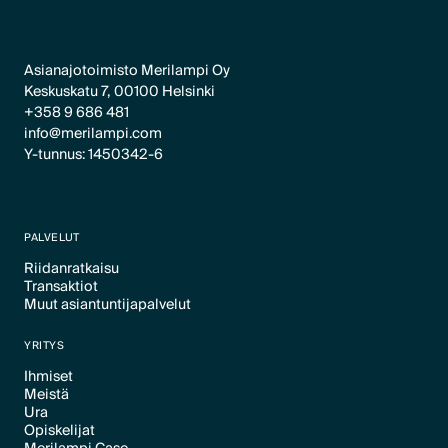
Asianajotoimisto Merilampi Oy
Keskuskatu 7, 00100 Helsinki
+358 9 686 481
info@merilampi.com
Y-tunnus: 1450342-6
PALVELUT
Riidanratkaisu
Transaktiot
Text Link
Muut asiantuntijapalvelut
Text Link
Text Link
YRITYS
Ihmiset
Meistä
Text Link
Ura
Text Link
Opiskelijat
Text Link