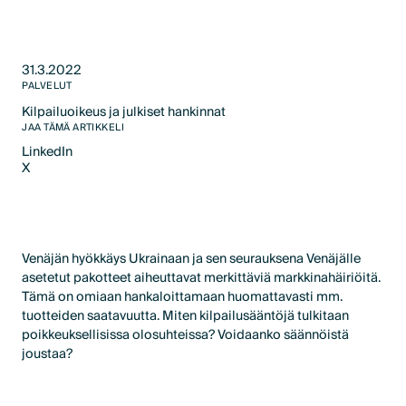
31.3.2022
PALVELUT
Kilpailuoikeus ja julkiset hankinnat
Text Link
JAA TÄMÄ ARTIKKELI
LinkedIn
X
LinkedIn
X
Venäjän hyökkäys Ukrainaan ja sen seurauksena Venäjälle
asetetut pakotteet aiheuttavat merkittäviä markkinahäiriöitä.
Tämä on omiaan hankaloittamaan huomattavasti mm.
tuotteiden saatavuutta. Miten kilpailusääntöjä tulkitaan
poikkeuksellisissa olosuhteissa? Voidaanko säännöistä
joustaa?