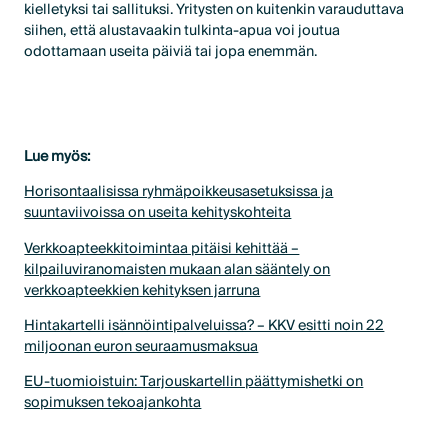
kielletyksi tai sallituksi. Yritysten on kuitenkin varauduttava
siihen, että alustavaakin tulkinta-apua voi joutua
odottamaan useita päiviä tai jopa enemmän.
Lue myös:
Horisontaalisissa ryhmäpoikkeusasetuksissa ja
suuntaviivoissa on useita kehityskohteita
Verkkoapteekkitoimintaa pitäisi kehittää –
kilpailuviranomaisten mukaan alan sääntely on
verkkoapteekkien kehityksen jarruna
Hintakartelli isännöintipalveluissa? – KKV esitti noin 22
miljoonan euron seuraamusmaksua
EU-tuomioistuin: Tarjouskartellin päättymishetki on
sopimuksen tekoajankohta