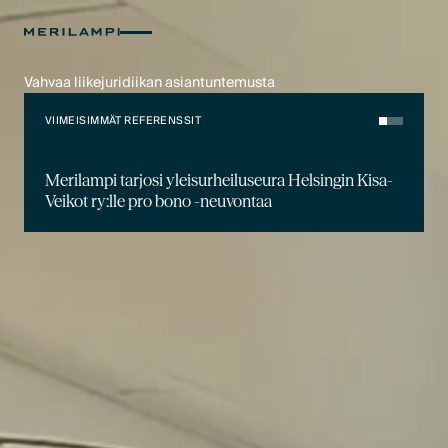
Vahvaa liikejuridiikan asiantuntemusta
VIIMEISIMMÄT REFERENSSIT
Merilampi tarjosi yleisurheiluseura Helsingin Kisa-
Veikot ry:lle pro bono -neuvontaa
VIIMEISIMMÄT UUTISET
Jon Termonen on aloittanut osakkaana