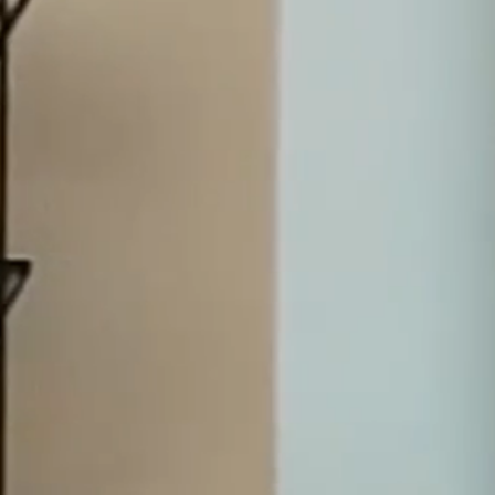
Olemme yli 30 vuoden ajan hoitaneet menestyksekkäästi
merkittävien kotimaisten ja kansainvälisten yritysten,
rahoituslaitosten, sijoittajien ja julkisten toimijoiden
toimeksiantoja.
Riidanratkaisu
Transaktiot
Muut asiantuntijapalvelut
MEISTÄ
Kokenut liikejuridiikan asiantuntija-organisaatio
Olemme asiantuntijaorganisaatio, jota ajaa