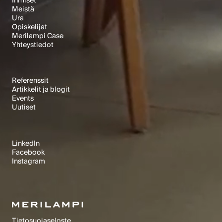
Ihmiset
Meistä
Text Link
Ura
Text Link
Opiskelijat
Text Link
Merilampi Case
Text Link
Yhteystiedot
Text Link
Text Link
AJANKOHTAISTA
Referenssit
Artikkelit ja blogit
Text Link
Events
Text Link
Uutiset
Text Link
Text Link
SOME
LinkedIn
Facebook
Text Link
Instagram
Text Link
Text Link
Merilampi © 1992-2025. All rights reserved.
Tietosuojaseloste