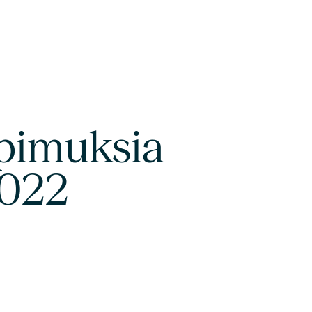
opimuksia
2022