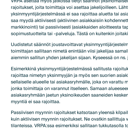
VRPA asettaa myös jatkossa tietyt säännöt yksinomaisell
rajoitukset, joita toimittaja voi asettaa jakelijoilleen. Lä
yksinmyyntijärjestelmässä ei saa rajoittaa aluetta tai asia
saa myydä aktiivisesti (aktiivinen asiakkaisiin kohdennet
markkinointi) tai passiivisesti (asiakkaiden aloitteesta t
sopimustuotteita tai -palveluja. Tästä on kuitenkin joitak
Uudistetut säännöt joustavoittavat yksinmyyntijärjestelmi
toimittajan sallitaan nimetä enintään viisi jakelijaa sama
aiemmin sallitun yhden jakelijan sijaan. Kyseessä on ns. 
Esimerkkinä yksinmyyntijärjestelmässä sallitusta rajoit
rajoittaa nimetyn yksinmyyjän ja myös sen suorien asiak
sellaiselle alueelle tai asiakasryhmälle, joka on varattu m
jonka toimittaja on varannut itselleen. Samaan alueese
asiakasryhmään jaetun yksinoikeuden saaneiden kesken ak
myyntiä ei saa rajoittaa.
Passiivisen myynnin rajoitukset katsotaan yleensä kilpail
kuin aktiivisen myynnin rajoitukset. Ne ovatkin sallittuja 
tilanteissa. VRPA:ssa esimerkiksi sallitaan tukkutasolla