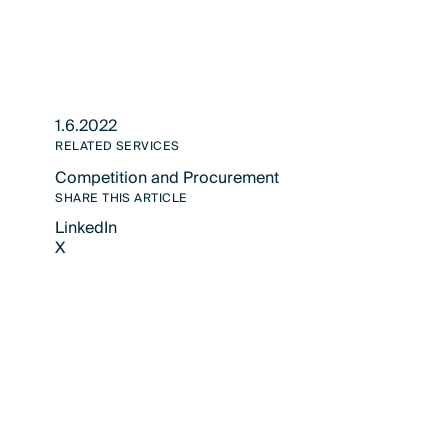
1.6.2022
RELATED SERVICES
Competition and Procurement
Text Link
SHARE THIS ARTICLE
LinkedIn
X
LinkedIn
X