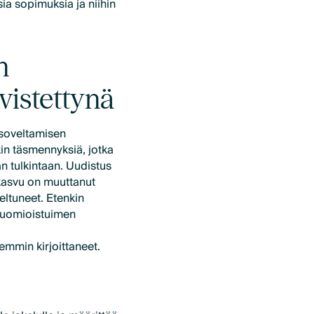
sia sopimuksia ja niihin
n
vistettynä
 soveltamisen
kin täsmennyksiä, jotka
n tulkintaan. Uudistus
kasvu on muuttanut
eltuneet. Etenkin
tuomioistuimen
emmin kirjoittaneet.