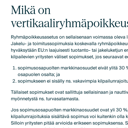
Mikä on
vertikaaliryhmäpoikkeu
Ryhmäpoikkeusasetus on sellaisenaan voimassa oleva la
Jakelu- ja toimitussopimuksia koskevalla ryhmäpoikkeu
hyväksytään EU:n laajuisesti tuotanto- tai jakeluketjun eri
kilpailevien yritysten väliset sopimukset, jos seuraavat ed
sopimusosapuolten markkinaosuudet eivät ylitä 3
osapuolen osalta; ja
sopimukseen ei sisälly ns. vakavimpia kilpailunrajoitu
Tällaiset sopimukset ovat sallittuja sellaisinaan ja naut
myönnetystä ns. turvasatamasta.
Jos sopimusosapuolten markkinaosuudet ovat yli 30 %,
kilpailunrajoituksia sisältävä sopimus voi kuitenkin olla 
Silloin yritysten pitää arvioida erikseen sopimuksensa. S