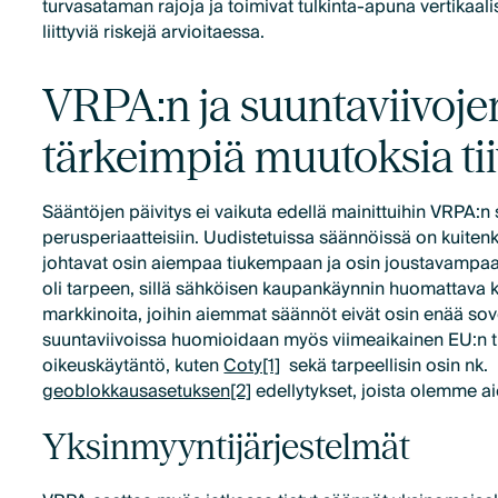
turvasataman rajoja ja toimivat tulkinta-apuna vertikaali
liittyviä riskejä arvioitaessa.
VRPA:n ja suuntaviivoje
tärkeimpiä muutoksia tii
Sääntöjen päivitys ei vaikuta edellä mainittuihin VRPA:n
perusperiaatteisiin. Uudistetuissa säännöissä on kuiten
johtavat osin aiempaa tiukempaan ja osin joustavampaa
oli tarpeen, sillä sähköisen kaupankäynnin huomattava 
markkinoita, joihin aiemmat säännöt eivät osin enää sov
suuntaviivoissa huomioidaan myös viimeaikainen EU:n 
oikeuskäytäntö, kuten
Coty[1]
sekä tarpeellisin osin nk.
geoblokkausasetuksen[2]
edellytykset, joista olemme ai
Yksinmyyntijärjestelmät