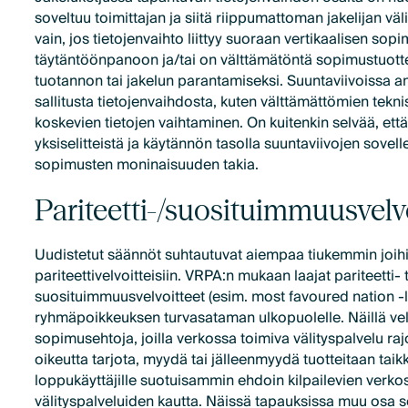
soveltuu toimittajan ja siitä riippumattoman jakelijan vä
vain, jos tietojenvaihto liittyy suoraan vertikaalisen so
täytäntöönpanoon ja/tai on välttämätöntä sopimustuotte
tuotannon tai jakelun parantamiseksi. Suuntaviivoissa 
sallitusta tietojenvaihdosta, kuten välttämättömien teknis
koskevien tietojen vaihtaminen. On kuitenkin selvää, että
yksiselitteistä ja käytännön tasolla suuntaviivojen sovelle
sopimusten moninaisuuden takia.
Pariteetti-/suosituimmuusvelv
Uudistetut säännöt suhtautuvat aiempaa tiukemmin joih
pariteettivelvoitteisiin. VRPA:n mukaan laajat pariteetti- 
suosituimmuusvelvoitteet (esim. most favoured nation -
ryhmäpoikkeuksen turvasataman ulkopuolelle. Näillä velv
sopimusehtoja, joilla verkossa toimiva välityspalvelu raj
oikeutta tarjota, myydä tai jälleenmyydä tuotteitaan taik
loppukäyttäjille suotuisammin ehdoin kilpailevien verko
välityspalveluiden kautta. Näissä tapauksissa muu osa 