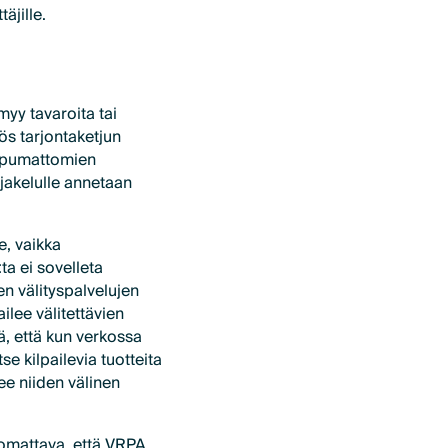
äjille.
myy tavaroita tai
ös tarjontaketjun
ippumattomien
jakelulle annetaan
e, vaikka
ta ei sovelleta
ien välityspalvelujen
ailee välitettävien
tä, että kun verkossa
se kilpailevia tuotteita
ee niiden välinen
uomattava, että VRPA