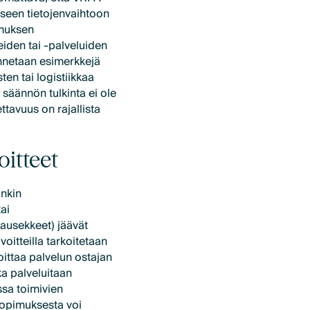
liseen tietojenvaihtoon
pimuksen
iden tai -palveluiden
annetaan esimerkkejä
ten tai logistiikkaa
 säännön tulkinta ei ole
ttavuus on rajallista
oitteet
inkin
tai
lausekkeet) jäävät
oitteilla tarkoitetaan
oittaa palvelun ostajan
ka palveluitaan
ssa toimivien
sopimuksesta voi