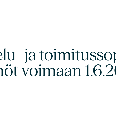
elu- ja toimituss
nöt voimaan 1.6.