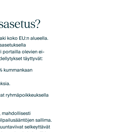
sasetus?
ki koko EU:n alueella.
sasetuksella
 portailla olevien ei-
ellytykset täyttyvät:
0 % kummankaan
ksia.
tivat ryhmäpoikkeuksella
 mahdollisesti
kilpailusääntöjen sallima.
uuntaviivat selkeyttävät