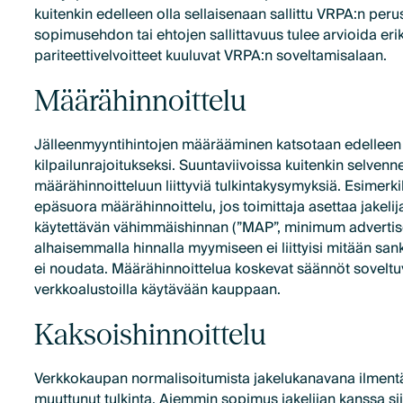
kuitenkin edelleen olla sellaisenaan sallittu VRPA:n perus
sopimusehdon tai ehtojen sallittavuus tulee arvioida er
pariteettivelvoitteet kuuluvat VRPA:n soveltamisalaan.
Määrähinnoittelu
Jälleenmyyntihintojen määrääminen katsotaan edelleen
kilpailunrajoitukseksi. Suuntaviivoissa kuitenkin selvenn
määrähinnoitteluun liittyviä tulkintakysymyksiä. Esimerki
epäsuora määrähinnoittelu, jos toimittaja asettaa jakeli
käytettävän vähimmäishinnan (”MAP”, minimum advertise
alhaisemmalla hinnalla myymiseen ei liittyisi mitään sankt
ei noudata. Määrähinnoittelua koskevat säännöt soveltu
verkkoalustoilla käytävään kauppaan.
Kaksoishinnoittelu
Verkkokaupan normalisoitumista jakelukanavana ilmentä
muuttunut tulkinta. Aiemmin sopimus jakelijan kanssa sii