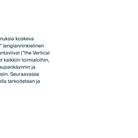
imuksia koskeva
” (englanninkielinen
taviivat (”the Vertical
 kaikkiin toimialoihin,
aupankäynnin ja
isiin. Seuraavassa
la tarkoitetaan ja