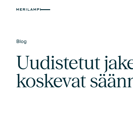
Blog
Text Link
Uudistetut jak
koskevat sään