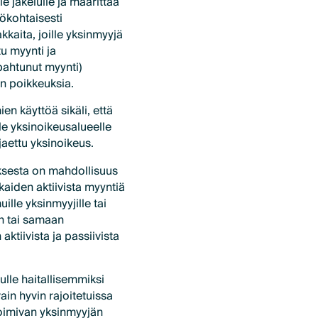
e jakelulle ja määrittää
htökohtaisesti
kkaita, joille yksinmyyjä
tu myynti ja
apahtunut myynti)
in poikkeuksia.
en käyttöä sikäli, että
lle yksinoikeusalueelle
jaettu yksinoikeus.
uksesta on mahdollisuus
kaiden aktiivista myyntiä
uille yksinmyyjille tai
en tai samaan
tiivista ja passiivista
ulle haitallisemmiksi
vain hyvin rajoitetuissa
 toimivan yksinmyyjän