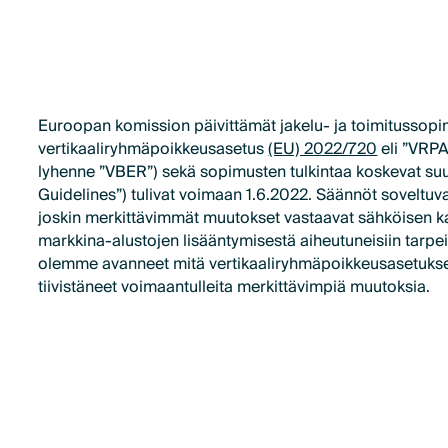
Euroopan komission päivittämät jakelu- ja toimitussop
vertikaaliryhmäpoikkeusasetus
(EU) 2022/720
eli ”VRPA
lyhenne ”VBER”) sekä sopimusten tulkintaa koskevat suun
Guidelines”) tulivat voimaan 1.6.2022. Säännöt soveltuvat
joskin merkittävimmät muutokset vastaavat sähköisen k
markkina-alustojen lisääntymisestä aiheutuneisiin tarpe
olemme avanneet mitä vertikaaliryhmäpoikkeusasetuksel
tiivistäneet voimaantulleita merkittävimpiä muutoksia.