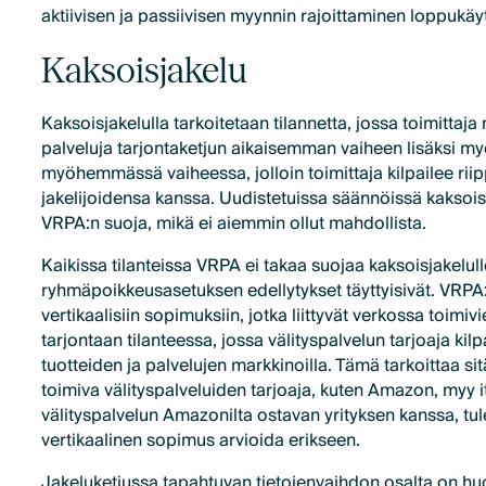
aktiivisen ja passiivisen myynnin rajoittaminen loppukäytt
Kaksoisjakelu
Kaksoisjakelulla tarkoitetaan tilannetta, jossa toimittaja 
palveluja tarjontaketjun aikaisemman vaiheen lisäksi my
myöhemmässä vaiheessa, jolloin toimittaja kilpailee ri
jakelijoidensa kanssa. Uudistetuissa säännöissä kaksois
VRPA:n suoja, mikä ei aiemmin ollut mahdollista.
Kaikissa tilanteissa VRPA ei takaa suojaa kaksoisjakelull
ryhmäpoikkeusasetuksen edellytykset täyttyisivät. VRPA:
vertikaalisiin sopimuksiin, jotka liittyvät verkossa toimiv
tarjontaan tilanteessa, jossa välityspalvelun tarjoaja kilp
tuotteiden ja palvelujen markkinoilla. Tämä tarkoittaa si
toimiva välityspalveluiden tarjoaja, kuten Amazon, myy it
välityspalvelun Amazonilta ostavan yrityksen kanssa, tul
vertikaalinen sopimus arvioida erikseen.
Jakeluketjussa tapahtuvan tietojenvaihdon osalta on h