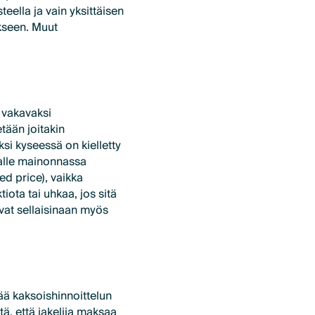
teella ja vain yksittäisen
ikseen. Muut
 vakavaksi
etään joitakin
ksi kyseessä on kielletty
jalle mainonnassa
d price), vaikka
iota tai uhkaa, jos sitä
vat sellaisinaan myös
ä kaksoishinnoittelun
tä, että jakelija maksaa