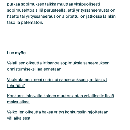
purkaa sopimuksen taikka muuttaa yksipuolisesti
sopimusehtoa sillä perusteella, että yrityssaneerausta on
haettu tai yrityssaneeraus on aloitettu, on jatkossa lainkin
tasolla pätemätön.
Lue myös:
Velallisen oikeutta irtisanoa sopimuksia saneerauksen
onnistumiseksi laajennetaan
Vuokralainen meni nurin tai saneeraukseen, mitäs nyt
tehdään?
Konkurssilain väliaikainen muutos antaa velalliselle lisää
maksuaikaa
Velkojien oikeutta hakea yritys konkurssiin rajoitetaan
väliaikaisesti