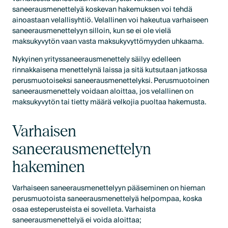
saneerausmenettelyä koskevan hakemuksen voi tehdä
ainoastaan velallisyhtiö. Velallinen voi hakeutua varhaiseen
saneerausmenettelyyn silloin, kun se ei ole vielä
maksukyvytön vaan vasta maksukyvyttömyyden uhkaama.
Nykyinen yrityssaneerausmenettely säilyy edelleen
rinnakkaisena menettelynä laissa ja sitä kutsutaan jatkossa
perusmuotoiseksi saneerausmenettelyksi. Perusmuotoinen
saneerausmenettely voidaan aloittaa, jos velallinen on
maksukyvytön tai tietty määrä velkojia puoltaa hakemusta.
Varhaisen
saneerausmenettelyn
hakeminen
Varhaiseen saneerausmenettelyyn pääseminen on hieman
perusmuotoista saneerausmenettelyä helpompaa, koska
osaa esteperusteista ei sovelleta. Varhaista
saneerausmenettelyä ei voida aloittaa;