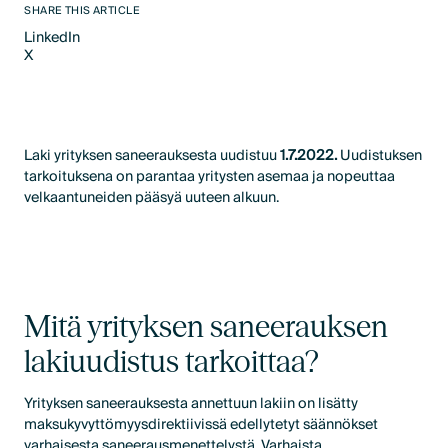
SHARE THIS ARTICLE
LinkedIn
X
LinkedIn
X
Laki yrityksen saneerauksesta uudistuu
1.7.2022.
Uudistuksen
tarkoituksena on parantaa yritysten asemaa ja nopeuttaa
velkaantuneiden pääsyä uuteen alkuun.
Mitä yrityksen saneerauksen
lakiuudistus tarkoittaa?
Yrityksen saneerauksesta annettuun lakiin on lisätty
maksukyvyttömyysdirektiivissä edellytetyt säännökset
varhaisesta saneerausmenettelystä. Varhaista