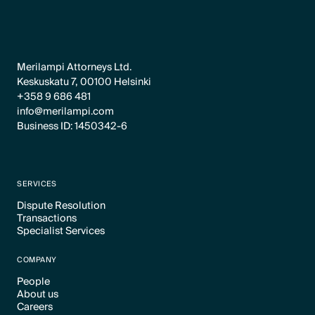
Merilampi Attorneys Ltd.
Keskuskatu 7, 00100 Helsinki
+358 9 686 481
info@merilampi.com
Business ID: 1450342-6
SERVICES
Dispute Resolution
Transactions
Text Link
Specialist Services
Text Link
Text Link
COMPANY
People
About us
Text Link
Careers
Text Link