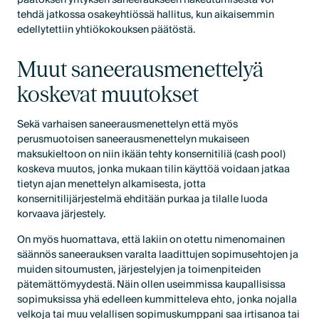
tehdä jatkossa osakeyhtiössä hallitus, kun aikaisemmin
edellytettiin yhtiökokouksen päätöstä.
Muut saneerausmenettelyä
koskevat muutokset
Sekä varhaisen saneerausmenettelyn että myös
perusmuotoisen saneerausmenettelyn mukaiseen
maksukieltoon on niin ikään tehty konsernitiliä (cash pool)
koskeva muutos, jonka mukaan tilin käyttöä voidaan jatkaa
tietyn ajan menettelyn alkamisesta, jotta
konsernitilijärjestelmä ehditään purkaa ja tilalle luoda
korvaava järjestely.
On myös huomattava, että lakiin on otettu nimenomainen
säännös saneerauksen varalta laadittujen sopimusehtojen ja
muiden sitoumusten, järjestelyjen ja toimenpiteiden
pätemättömyydestä. Näin ollen useimmissa kaupallisissa
sopimuksissa yhä edelleen kummitteleva ehto, jonka nojalla
velkoja tai muu velallisen sopimuskumppani saa irtisanoa tai