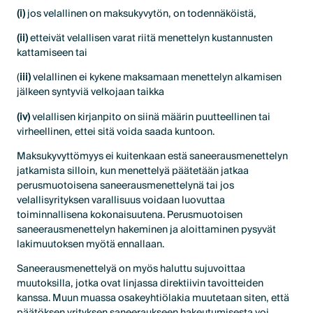
(i)
jos velallinen on maksukyvytön, on todennäköistä,
(ii)
etteivät velallisen varat riitä menettelyn kustannusten
kattamiseen tai
(
iii)
velallinen ei kykene maksamaan menettelyn alkamisen
jälkeen syntyviä velkojaan taikka
(iv)
velallisen kirjanpito on siinä määrin puutteellinen tai
virheellinen, ettei sitä voida saada kuntoon.
Maksukyvyttömyys ei kuitenkaan estä saneerausmenettelyn
jatkamista silloin, kun menettelyä päätetään jatkaa
perusmuotoisena saneerausmenettelynä tai jos
velallisyrityksen varallisuus voidaan luovuttaa
toiminnallisena kokonaisuutena. Perusmuotoisen
saneerausmenettelyn hakeminen ja aloittaminen pysyvät
lakimuutoksen myötä ennallaan.
Saneerausmenettelyä on myös haluttu sujuvoittaa
muutoksilla, jotka ovat linjassa direktiivin tavoitteiden
kanssa. Muun muassa osakeyhtiölakia muutetaan siten, että
päätöksen yrityksen saneeraukseen hakeutumisesta voi