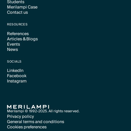
Students
Text Link
Merilampi Case
Text Link
Contact us
Text Link
Text Link
RESOURCES
References
Articles & Blogs
Text Link
Events
Text Link
News
Text Link
Text Link
SOCIALS
LinkedIn
Facebook
Text Link
Instagram
Text Link
Text Link
Merilampi © 1992-2025. All rights reserved.
Privacy policy
General terms and conditions
Text Link
Cookies preferences
Text Link