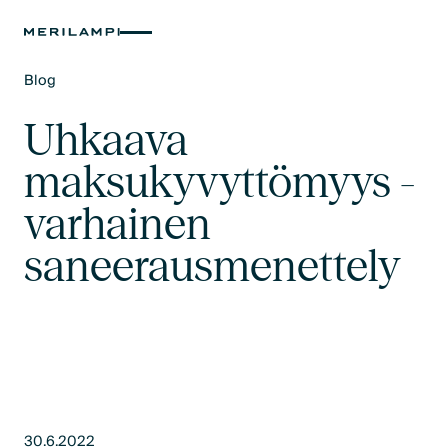
Blog
Text Link
Uhkaava
maksukyvyttömyys -
varhainen
saneerausmenettely
30.6.2022