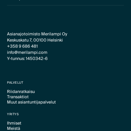
Asianajotoimisto Merilampi Oy
Keskuskatu 7, 00100 Helsinki
+358 9 686 481
info@merilampi.com
Y-tunnus: 1450342-6
PALVELUT
Riidanratkaisu
Transaktiot
Text Link
Muut asiantuntijapalvelut
Text Link
Text Link
YRITYS
Ihmiset
Meistä
Text Link