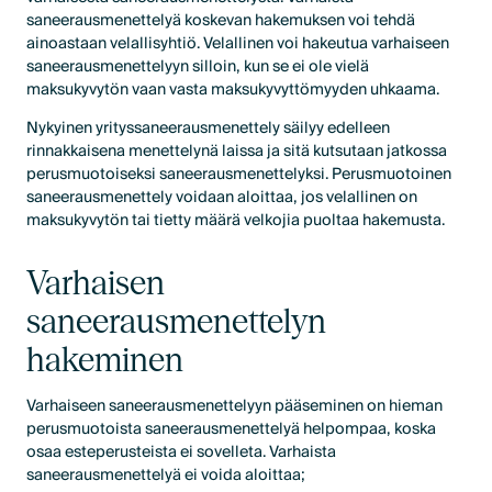
saneerausmenettelyä koskevan hakemuksen voi tehdä
ainoastaan velallisyhtiö. Velallinen voi hakeutua varhaiseen
saneerausmenettelyyn silloin, kun se ei ole vielä
maksukyvytön vaan vasta maksukyvyttömyyden uhkaama.
Nykyinen yrityssaneerausmenettely säilyy edelleen
rinnakkaisena menettelynä laissa ja sitä kutsutaan jatkossa
perusmuotoiseksi saneerausmenettelyksi. Perusmuotoinen
saneerausmenettely voidaan aloittaa, jos velallinen on
maksukyvytön tai tietty määrä velkojia puoltaa hakemusta.
Varhaisen
saneerausmenettelyn
hakeminen
Varhaiseen saneerausmenettelyyn pääseminen on hieman
perusmuotoista saneerausmenettelyä helpompaa, koska
osaa esteperusteista ei sovelleta. Varhaista
saneerausmenettelyä ei voida aloittaa;