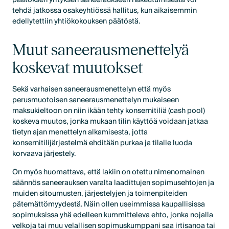
tehdä jatkossa osakeyhtiössä hallitus, kun aikaisemmin
edellytettiin yhtiökokouksen päätöstä.
Muut saneerausmenettelyä
koskevat muutokset
Sekä varhaisen saneerausmenettelyn että myös
perusmuotoisen saneerausmenettelyn mukaiseen
maksukieltoon on niin ikään tehty konsernitiliä (cash pool)
koskeva muutos, jonka mukaan tilin käyttöä voidaan jatkaa
tietyn ajan menettelyn alkamisesta, jotta
konsernitilijärjestelmä ehditään purkaa ja tilalle luoda
korvaava järjestely.
On myös huomattava, että lakiin on otettu nimenomainen
säännös saneerauksen varalta laadittujen sopimusehtojen ja
muiden sitoumusten, järjestelyjen ja toimenpiteiden
pätemättömyydestä. Näin ollen useimmissa kaupallisissa
sopimuksissa yhä edelleen kummitteleva ehto, jonka nojalla
velkoja tai muu velallisen sopimuskumppani saa irtisanoa tai