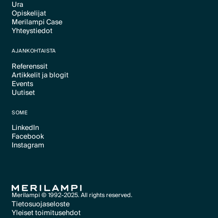
Ura
Text Link
Opiskelijat
Text Link
Merilampi Case
Text Link
Yhteystiedot
Text Link
Text Link
AJANKOHTAISTA
Referenssit
Artikkelit ja blogit
Text Link
Events
Text Link
Uutiset
Text Link
Text Link
SOME
LinkedIn
Facebook
Text Link
Instagram
Text Link
Text Link
Merilampi © 1992-2025. All rights reserved.
Tietosuojaseloste
Yleiset toimitusehdot
Text Link