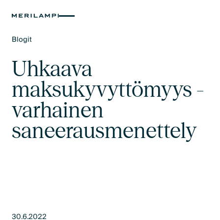
Blogit
Text Link
Uhkaava
maksukyvyttömyys -
varhainen
saneerausmenettely
30.6.2022