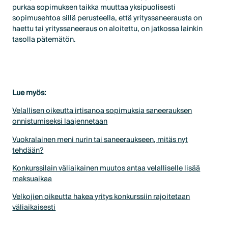
purkaa sopimuksen taikka muuttaa yksipuolisesti
sopimusehtoa sillä perusteella, että yrityssaneerausta on
haettu tai yrityssaneeraus on aloitettu, on jatkossa lainkin
tasolla pätemätön.
Lue myös:
Velallisen oikeutta irtisanoa sopimuksia saneerauksen
onnistumiseksi laajennetaan
Vuokralainen meni nurin tai saneeraukseen, mitäs nyt
tehdään?
Konkurssilain väliaikainen muutos antaa velalliselle lisää
maksuaikaa
Velkojien oikeutta hakea yritys konkurssiin rajoitetaan
väliaikaisesti