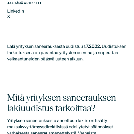
JAA TÄMÄ ARTIKKELI
LinkedIn
X
LinkedIn
X
Laki yrityksen saneerauksesta uudistuu
1.7.2022.
Uudistuksen
tarkoituksena on parantaa yritysten asemaa ja nopeuttaa
velkaantuneiden pääsyä uuteen alkuun.
Mitä yrityksen saneerauksen
lakiuudistus tarkoittaa?
Yrityksen saneerauksesta annettuun lakiin on lisätty
maksukyvyttömyysdirektiivissä edellytetyt säännökset
varhaisesta saneerausmenettelystä. Varhaista