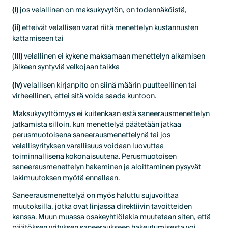
(i)
jos velallinen on maksukyvytön, on todennäköistä,
(ii)
etteivät velallisen varat riitä menettelyn kustannusten
kattamiseen tai
(
iii)
velallinen ei kykene maksamaan menettelyn alkamisen
jälkeen syntyviä velkojaan taikka
(iv)
velallisen kirjanpito on siinä määrin puutteellinen tai
virheellinen, ettei sitä voida saada kuntoon.
Maksukyvyttömyys ei kuitenkaan estä saneerausmenettelyn
jatkamista silloin, kun menettelyä päätetään jatkaa
perusmuotoisena saneerausmenettelynä tai jos
velallisyrityksen varallisuus voidaan luovuttaa
toiminnallisena kokonaisuutena. Perusmuotoisen
saneerausmenettelyn hakeminen ja aloittaminen pysyvät
lakimuutoksen myötä ennallaan.
Saneerausmenettelyä on myös haluttu sujuvoittaa
muutoksilla, jotka ovat linjassa direktiivin tavoitteiden
kanssa. Muun muassa osakeyhtiölakia muutetaan siten, että
päätöksen yrityksen saneeraukseen hakeutumisesta voi