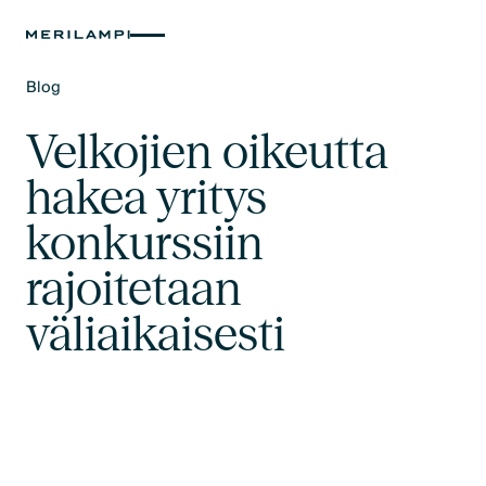
Blog
Text Link
Velkojien oikeutta
hakea yritys
konkurssiin
rajoitetaan
väliaikaisesti