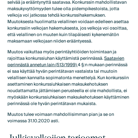
selvää ja erääntynyttä saatavaa. Konkurssin mahdollistavan
maksukyvyttömyyden tulee olla pidempikestoista, jotta
velkoja voi jatkossa tehdä konkurssihakemuksen.
Muutoksesta huolimatta velallinen voidaan edelleen asettaa
konkurssiin velkojan hakemuksesta, jos velkoja voi osoittaa,
että velallinen on muuten kuin tilapäisesti kykenemätön
maksamaan velkojaan niiden erääntyessä.
Muutos vaikuttaa myös perintäyhtiöiden toimintaan ja
rajoittaa konkurssiuhan käyttämistä perinnässä.
Saatavien
perinnästä annetun lain (513/1999)
4 §:n mukaan perinnässä
ei saa käyttää hyvän perintätavan vastaista tai muutoin
velallisen kannalta sopimatonta menettelyä. Kun konkurssiin
asettaminen konkurssiuhkaisen maksukehotuksen
noudattamatta jättämisen perusteella ei ole mahdollista, ei
myöskään konkurssiuhkaisen maksukehotuksen käyttäminen
perinnässä ole hyvän perintätavan mukaista.
Muutos tulee voimaan mahdollisimman pian ja se on
voimassa 31.10.2020 asti.