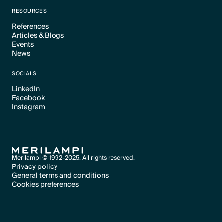
Text Link
RESOURCES
References
Articles & Blogs
Text Link
Events
Text Link
News
Text Link
Text Link
SOCIALS
LinkedIn
Facebook
Text Link
Instagram
Text Link
Text Link
Merilampi © 1992-2025. All rights reserved.
Privacy policy
General terms and conditions
Text Link
Cookies preferences
Text Link
Cookies preferences