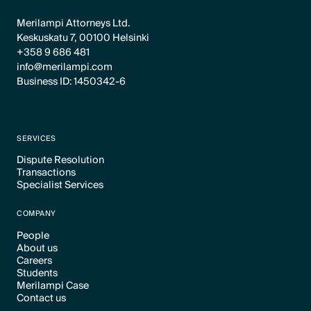
Merilampi Attorneys Ltd.
Keskuskatu 7, 00100 Helsinki
+358 9 686 481
info@merilampi.com
Business ID: 1450342-6
SERVICES
Dispute Resolution
Transactions
Text Link
Specialist Services
Text Link
Text Link
COMPANY
People
About us
Text Link
Careers
Text Link
Students
Text Link
Merilampi Case
Text Link
Contact us
Text Link