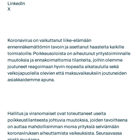
LinkedIn
X
LinkedIn
X
Koronavirus on vaikuttanut liike-elämään
ennennäkemättömin tavoin ja asettanut haasteita kaikille
toimialoille. Poikkeusoloista on aiheutunut yritystoiminnalle
muutoksia ja ennakoimattomia tilanteita, joihin olemme
joutuneet reagoimaan hyvin nopealla aikataululla sekä
velkojapuolella olevien että maksuvaikeuksiin joutuneiden
asiakkaidemme apuna.
Hallitus ja viranomaiset ovat toteuttaneet useita
poikkeustilanteesta johtuvia muutoksia, joiden tavoitteena
on auttaa mahdollisimman monia yrityksiä selviämään
koronaviruksen aiheuttamista vaikeuksista. Seuraavassa
niistä muutama.