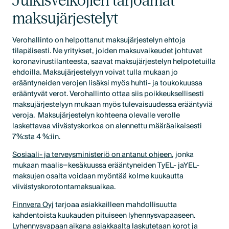
Julkisvelkojien tarjoamat
maksujärjestelyt
Verohallinto on helpottanut maksujärjestelyn ehtoja
tilapäisesti. Ne yritykset, joiden maksuvaikeudet johtuvat
koronavirustilanteesta, saavat maksujärjestelyn helpotetuilla
ehdoilla. Maksujärjestelyyn voivat tulla mukaan jo
erääntyneiden verojen lisäksi myös huhti- ja toukokuussa
erääntyvät verot. Verohallinto ottaa siis poikkeuksellisesti
maksujärjestelyyn mukaan myös tulevaisuudessa erääntyviä
veroja. Maksujärjestelyn kohteena olevalle verolle
laskettavaa viivästyskorkoa on alennettu määräaikaisesti
7%:sta 4 %:iin.
Sosiaali- ja terveysministeriö on antanut ohjeen
, jonka
mukaan maalis−kesäkuussa erääntyneiden TyEL- jaYEL-
maksujen osalta voidaan myöntää kolme kuukautta
viivästyskorotontamaksuaikaa.
Finnvera Oyj
tarjoaa asiakkailleen mahdollisuutta
kahdentoista kuukauden pituiseen lyhennysvapaaseen.
Lyhennysvapaan aikana asiakkaalta laskutetaan korot ja