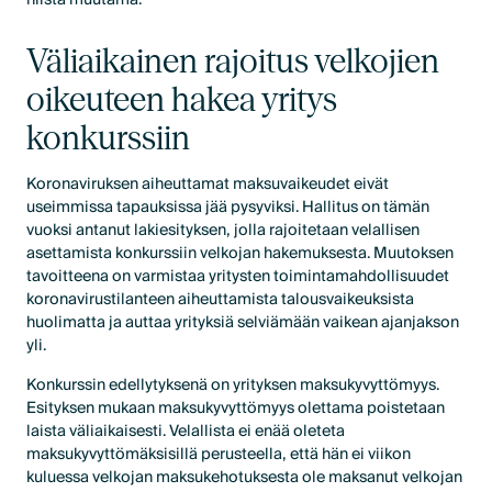
Väliaikainen rajoitus velkojien
oikeuteen hakea yritys
konkurssiin
Koronaviruksen aiheuttamat maksuvaikeudet eivät
useimmissa tapauksissa jää pysyviksi. Hallitus on tämän
vuoksi antanut lakiesityksen, jolla rajoitetaan velallisen
asettamista konkurssiin velkojan hakemuksesta. Muutoksen
tavoitteena on varmistaa yritysten toimintamahdollisuudet
koronavirustilanteen aiheuttamista talousvaikeuksista
huolimatta ja auttaa yrityksiä selviämään vaikean ajanjakson
yli.
Konkurssin edellytyksenä on yrityksen maksukyvyttömyys.
Esityksen mukaan maksukyvyttömyys olettama poistetaan
laista väliaikaisesti. Velallista ei enää oleteta
maksukyvyttömäksisillä perusteella, että hän ei viikon
kuluessa velkojan maksukehotuksesta ole maksanut velkojan