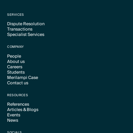
SERVICES
Dispute Resolution
Transactions
Text Link
Specialist Services
Text Link
Text Link
COMPANY
People
About us
Text Link
Careers
Text Link
Students
Text Link
Merilampi Case
Text Link
Contact us
Text Link
Text Link
RESOURCES
References
Articles & Blogs
Text Link
Events
Text Link
News
Text Link
Text Link
SOCIALS