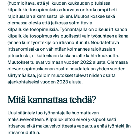
(huomioitava, että yli kuuden kuukauden pituisissa
kilpailukieltosopimuksissa korvaus on korkeampi heti
rajoitusajan alkamisesta lukien). Muutos koskee sekä
olemassa olevia että jatkossa solmittavia
kilpailukieltosopimuksia. Työnantajalla on oikeus irtisanoa
kilpailukieltosopimus yksipuolisesti vain työsuhteen aikana
(ennen kuin työntekijä on irtisanoutunut). Noudatettava
irtisanomisaika on vähintään kolmannes rajoitusajan
pituudesta, ei kuitenkaan koskaan alle kahta kuukautta.
Muutokset tulevat voimaan vuoden 2022 alusta. Olemassa
olevan sopimuskannan osalta noudatetaan yhden vuoden
siirtymäaikaa, jolloin muutokset tulevat niiden osalta
ajankohtaiseksi vuoden 2023 alusta.
Mitä kannattaa tehdä?
Uusi sääntely tuo työnantajalle huomattavan
maksuvelvoitteen. Kilpailukieltoa ei voi yksipuolisesti
irtisanoa eikä maksuvelvoitteesta vapautua enää työntekijän
irtisanouduttua.