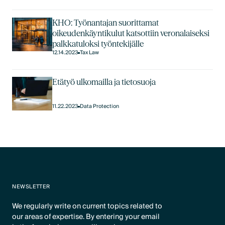
KHO: Työnantajan suorittamat
oikeudenkäyntikulut katsottiin veronalaiseksi
palkkatuloksi työntekijälle
12.14.2023
Tax Law
Etätyö ulkomailla ja tietosuoja
11.22.2023
Data Protection
NEWSLETTER
We regularly write on current topics related to
our areas of expertise. By entering your email