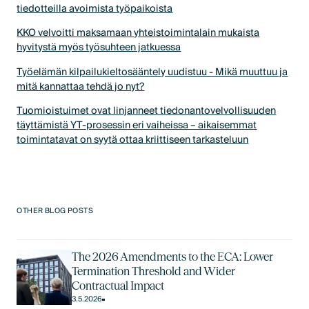
tiedotteilla avoimista työpaikoista
KKO velvoitti maksamaan yhteistoimintalain mukaista
hyvitystä myös työsuhteen jatkuessa
Työelämän kilpailukieltosääntely uudistuu - Mikä muuttuu ja
mitä kannattaa tehdä jo nyt?
Tuomioistuimet ovat linjanneet tiedonantovelvollisuuden
täyttämistä YT-prosessin eri vaiheissa – aikaisemmat
toimintatavat on syytä ottaa kriittiseen tarkasteluun
OTHER BLOG POSTS
The 2026 Amendments to the ECA: Lower
Termination Threshold and Wider
Contractual Impact
3.5.2026