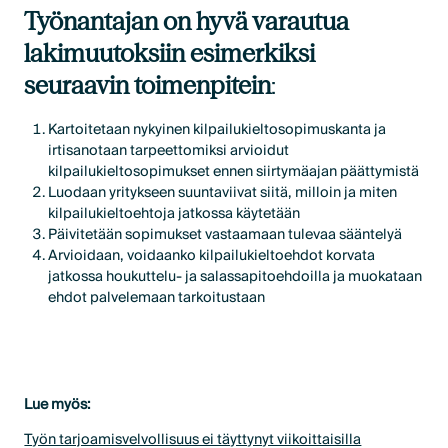
Työnantajan on hyvä varautua
lakimuutoksiin esimerkiksi
seuraavin toimenpitein
:
Kartoitetaan nykyinen kilpailukieltosopimuskanta ja
irtisanotaan tarpeettomiksi arvioidut
kilpailukieltosopimukset ennen siirtymäajan päättymistä
Luodaan yritykseen suuntaviivat siitä, milloin ja miten
kilpailukieltoehtoja jatkossa käytetään
Päivitetään sopimukset vastaamaan tulevaa sääntelyä
Arvioidaan, voidaanko kilpailukieltoehdot korvata
jatkossa houkuttelu- ja salassapitoehdoilla ja muokataan
ehdot palvelemaan tarkoitustaan
Lue myös:
Työn tarjoamisvelvollisuus ei täyttynyt viikoittaisilla