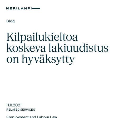
Blog
Text Link
Kilpailukieltoa
koskeva lakiuudistus
on hyväksytty
11.11.2021
RELATED SERVICES
Employment and Labour Law​