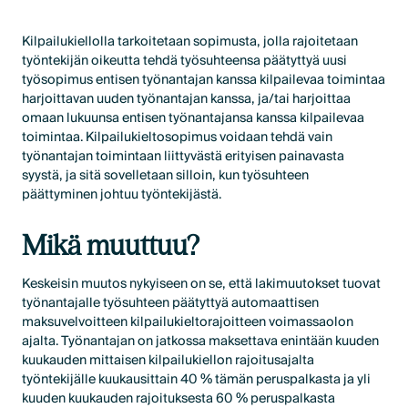
Kilpailukiellolla tarkoitetaan sopimusta, jolla rajoitetaan
työntekijän oikeutta tehdä työsuhteensa päätyttyä uusi
työsopimus entisen työnantajan kanssa kilpailevaa toimintaa
harjoittavan uuden työnantajan kanssa, ja/tai harjoittaa
omaan lukuunsa entisen työnantajansa kanssa kilpailevaa
toimintaa. Kilpailukieltosopimus voidaan tehdä vain
työnantajan toimintaan liittyvästä erityisen painavasta
syystä, ja sitä sovelletaan silloin, kun työsuhteen
päättyminen johtuu työntekijästä.
Mikä muuttuu?
Keskeisin muutos nykyiseen on se, että lakimuutokset tuovat
työnantajalle työsuhteen päätyttyä automaattisen
maksuvelvoitteen kilpailukieltorajoitteen voimassaolon
ajalta. Työnantajan on jatkossa maksettava enintään kuuden
kuukauden mittaisen kilpailukiellon rajoitusajalta
työntekijälle kuukausittain 40 % tämän peruspalkasta ja yli
kuuden kuukauden rajoituksesta 60 % peruspalkasta