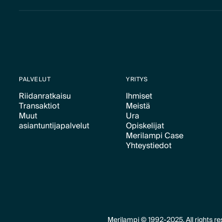
PALVELUT
YRITYS
Riidanratkaisu
Ihmiset
Transaktiot
Meistä
Text Link
Text Link
Muut
Ura
Text Link
Text Link
asiantuntijapalvelut
Opiskelijat
Text Link
Merilampi Case
Text Link
Text Link
Yhteystiedot
Text Link
Text Link
Merilampi © 1992-2025. All rights re