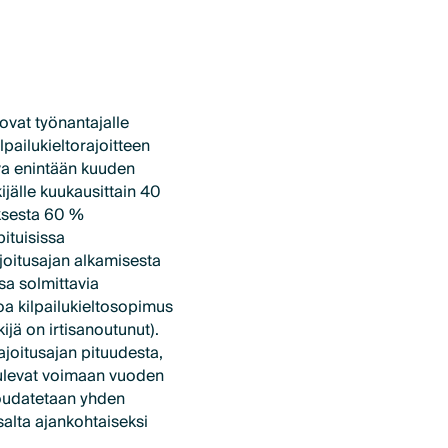
ovat työnantajalle
pailukieltorajoitteen
va enintään kuuden
ijälle kuukausittain 40
ksesta 60 %
ituisissa
joitusajan alkamisesta
sa solmittavia
noa kilpailukieltosopimus
ijä on irtisanoutunut).
joitusajan pituudesta,
tulevat voimaan vuoden
oudatetaan yhden
salta ajankohtaiseksi