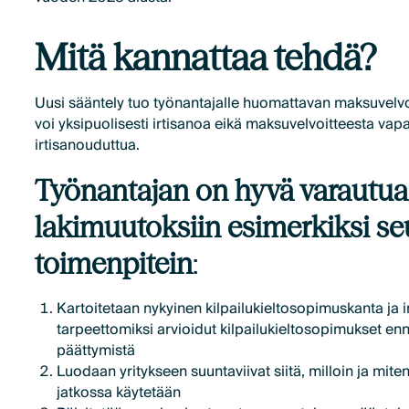
Mitä kannattaa tehdä?
Uusi sääntely tuo työnantajalle huomattavan maksuvelvoit
voi yksipuolisesti irtisanoa eikä maksuvelvoitteesta vap
irtisanouduttua.
Työnantajan on hyvä varautua
lakimuutoksiin esimerkiksi se
toimenpitein
:
Kartoitetaan nykyinen kilpailukieltosopimuskanta ja 
tarpeettomiksi arvioidut kilpailukieltosopimukset en
päättymistä
Luodaan yritykseen suuntaviivat siitä, milloin ja miten
jatkossa käytetään