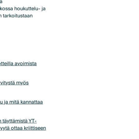
yä
tkossa houkuttelu- ja
 tarkoitustaan
otteilla avoimista
yvitystä myös
u ja mitä kannattaa
 täyttämistä YT-
ytä ottaa kriittiseen