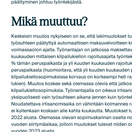
päättyminen johtuu työntekijästä.
Mikä muuttuu?
Keskeisin muutos nykyiseen on se, että lakimuutokset tu
työsuhteen päätyttyä automaattisen maksuvelvoitteen kil
voimassaolon ajalta. Työnantajan on jatkossa maksetta
kuukauden mittaisen kilpailukiellon rajoitusajalta työntek
% tämän peruspalkasta ja yli kuuden kuukauden rajoitu
peruspalkasta (huomioitava, että yli kuuden kuukauden p
kilpailukieltosopimuksissa korvaus on korkeampi heti ra
lukien). Muutos koskee sekä olemassa olevia että jatkos
kilpailukieltosopimuksia. Työnantajalla on oikeus irtisa
yksipuolisesti vain työsuhteen aikana (ennen kuin työntek
Noudatettava irtisanomisaika on vähintään kolmannes ra
ei kuitenkaan koskaan alle kahta kuukautta. Muutokset 
2022 alusta. Olemassa olevan sopimuskannan osalta n
vuoden siirtymäaikaa, jolloin muutokset tulevat niiden o
vuoden 2023 alusta.