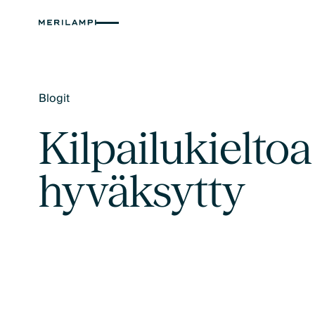
Blogit
Text Link
Kilpailukielto
hyväksytty