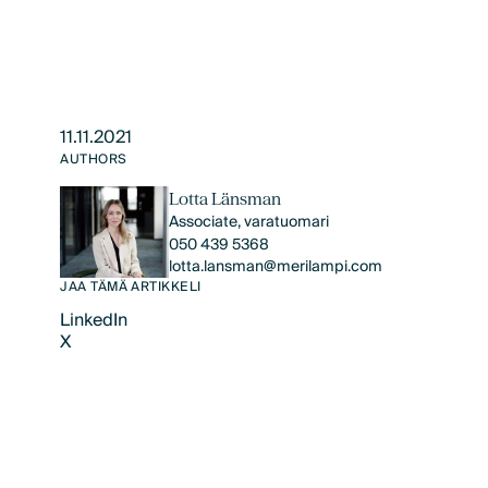
11.11.2021
AUTHORS
Lotta Länsman
Associate, varatuomari
050 439 5368
lotta.lansman@merilampi.com
JAA TÄMÄ ARTIKKELI
LinkedIn
X
LinkedIn
X