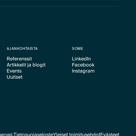
AJANKOHTAISTA
SOME
Referenssit
LinkedIn
Artikkelit ja blogit
Facebook
Text Link
Text Link
Events
Instagram
Text Link
Text Link
Uutiset
Text Link
Text Link
Text Link
Tietosuojaseloste
Yleiset toimitusehdot
Evästeet
served.