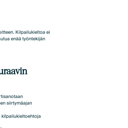
teen. Kilpailukieltoa ei
autua enää työntekijän
uraavin
irtisanotaan
nen siirtymäajan
 kilpailukieltoehtoja