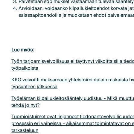
Päivitetään sopimukset vastaamaan tulevaa sääntel
Arvioidaan, voidaanko kilpailukieltoehdot korvata ja
salassapitoehdoilla ja muokataan ehdot palvelemaan
Lue myös:
Työn tarjoamisvelvollisuus ei täyttynyt viikoittaisilla tied
työpaikoista
KKO velvoitti maksamaan yhteistoimintalain mukaista h
työsuhteen jatkuessa
Työelämän kilpailukieltosääntely uudistuu - Mikä muuttu
tehdä jo nyt?
Tuomioistuimet ovat linjanneet tiedonantovelvollisuuden
prosessin eri vaiheissa – aikaisemmat toimintatavat on sy
tarkasteluun