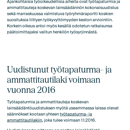
Ajankohtaisia työoikeudellisia aiheita ovat työtapaturmia ja
ammattitauteja koskevan lainsäädännön kokonaisuudistus
sekä marraskuussa valmistuva työryhmäraportti koskien
suosituksia liittyen työkyvyttömyyden keston arviointiin.
Korkein oikeus antoi myös kesällä odotetun ratkaisunsa
päätoimittajaksi valitun henkilön työsyrjinnästä.
Uudistunut työtapaturma- ja
ammattitautilaki voimaan
vuonna 2016
Työtapaturmia ja ammattitauteja koskevan
lainsäädäntöuudistuksen myötä useammassa laissa olevat
säännökset kootaan yhteen
työtapaturma- ja
ammattitautilakiin
, joka tulee voimaan 1.1.2016.