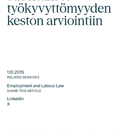
työkyvyttömyyden
keston arviointiin
1.10.2015
RELATED SERVICES
Employment and Labour Law​
Text Link
SHARE THIS ARTICLE
LinkedIn
X
LinkedIn
X