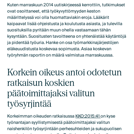
Kuten marraskuun 2014 uutiskirjeessä kerrottiin, tutkimukset
ovat osoittaneet, että työkyvyttömyyden keston
määrittelyssä voi olla huomattaviakin eroja. Lääkärit
kaipaavat lisää ohjeistusta ja koulutusta asiasta, ja tulevilla
suosituksilla pyritään muun ohella vastaamaan tähän
kysyntään. Suositusten tavoitteena on yhtenäistää käytäntöjä
ja pidentää työuria. Hanke on osa työmarkkinajärjestöjen
eläkeuudistusta koskevaa sopimusta. Asiaa koskevan
työryhmän raportin on määrä valmistua marraskuussa.
Korkein oikeus antoi odotetun
ratkaisun koskien
päätoimittajaksi valitun
työsyrjintää
Korkeimman oikeuden ratkaisussa
KKO:2015:41
on kyse
työnantajan syyllistymisestä päätoimittajaksi valitun
naishenkilön työsyrjintään perhesuhteiden ja sukupuolisen