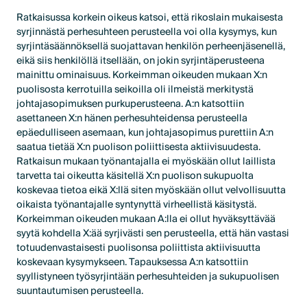
Ratkaisussa korkein oikeus katsoi, että rikoslain mukaisesta
syrjinnästä perhesuhteen perusteella voi olla kysymys, kun
syrjintäsäännöksellä suojattavan henkilön perheenjäsenellä,
eikä siis henkilöllä itsellään, on jokin syrjintäperusteena
mainittu ominaisuus. Korkeimman oikeuden mukaan X:n
puolisosta kerrotuilla seikoilla oli ilmeistä merkitystä
johtajasopimuksen purkuperusteena. A:n katsottiin
asettaneen X:n hänen perhesuhteidensa perusteella
epäedulliseen asemaan, kun johtajasopimus purettiin A:n
saatua tietää X:n puolison poliittisesta aktiivisuudesta.
Ratkaisun mukaan työnantajalla ei myöskään ollut laillista
tarvetta tai oikeutta käsitellä X:n puolison sukupuolta
koskevaa tietoa eikä X:llä siten myöskään ollut velvollisuutta
oikaista työnantajalle syntynyttä virheellistä käsitystä.
Korkeimman oikeuden mukaan A:lla ei ollut hyväksyttävää
syytä kohdella X:ää syrjivästi sen perusteella, että hän vastasi
totuudenvastaisesti puolisonsa poliittista aktiivisuutta
koskevaan kysymykseen. Tapauksessa A:n katsottiin
syyllistyneen työsyrjintään perhesuhteiden ja sukupuolisen
suuntautumisen perusteella.