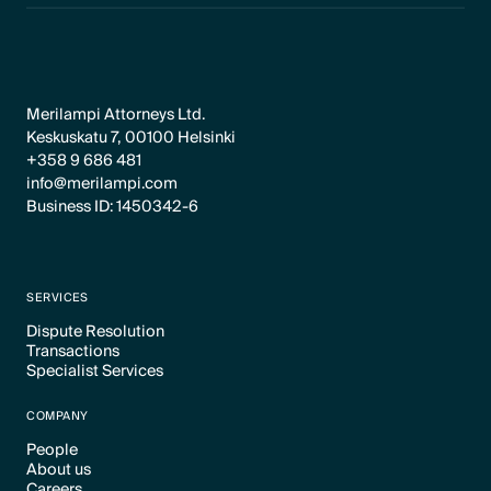
Merilampi Attorneys Ltd.
Keskuskatu 7, 00100 Helsinki
+358 9 686 481
info@merilampi.com
Business ID: 1450342-6
SERVICES
Dispute Resolution
Transactions
Text Link
Specialist Services
Text Link
Text Link
COMPANY
People
About us
Text Link
Careers