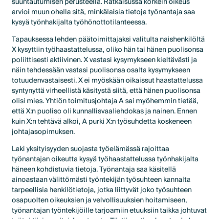
suuntautumisen perusteella. Ratkaisussa korkein oikeus
arvioi muun ohella sitä, minkälaisia tietoja työnantaja saa
kysyä työnhakijalta työhönottotilanteessa.
Tapauksessa lehden päätoimittajaksi valitulta naishenkilöltä
X kysyttiin työhaastattelussa, oliko hän tai hänen puolisonsa
poliittisesti aktiivinen. X vastasi kysymykseen kieltävästi ja
näin tehdessään vastasi puolisonsa osalta kysymykseen
totuudenvastaisesti. X ei myöskään oikaissut haastattelussa
syntynyttä virheellistä käsitystä siitä, että hänen puolisonsa
olisi mies. Yhtiön toimitusjohtaja A sai myöhemmin tietää,
että X:n puoliso oli kunnallisvaaliehdokas ja nainen. Ennen
kuin X:n tehtävä alkoi, A purki X:n työsuhdetta koskeneen
johtajasopimuksen.
Laki yksityisyyden suojasta työelämässä rajoittaa
työnantajan oikeutta kysyä työhaastattelussa työnhakijalta
häneen kohdistuvia tietoja. Työnantaja saa käsitellä
ainoastaan välittömästi työntekijän työsuhteen kannalta
tarpeellisia henkilötietoja, jotka liittyvät joko työsuhteen
osapuolten oikeuksien ja velvollisuuksien hoitamiseen,
työnantajan työntekijöille tarjoamiin etuuksiin taikka johtuvat