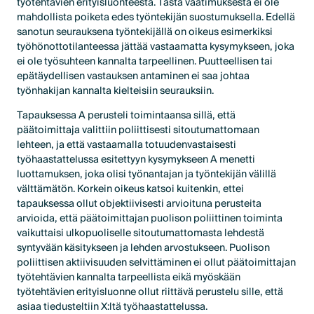
työtehtävien erityisluonteesta. Tästä vaatimuksesta ei ole
mahdollista poiketa edes työntekijän suostumuksella. Edellä
sanotun seurauksena työntekijällä on oikeus esimerkiksi
työhönottotilanteessa jättää vastaamatta kysymykseen, joka
ei ole työsuhteen kannalta tarpeellinen. Puutteellisen tai
epätäydellisen vastauksen antaminen ei saa johtaa
työnhakijan kannalta kielteisiin seurauksiin.
Tapauksessa A perusteli toimintaansa sillä, että
päätoimittaja valittiin poliittisesti sitoutumattomaan
lehteen, ja että vastaamalla totuudenvastaisesti
työhaastattelussa esitettyyn kysymykseen A menetti
luottamuksen, joka olisi työnantajan ja työntekijän välillä
välttämätön. Korkein oikeus katsoi kuitenkin, ettei
tapauksessa ollut objektiivisesti arvioituna perusteita
arvioida, että päätoimittajan puolison poliittinen toiminta
vaikuttaisi ulkopuoliselle sitoutumattomasta lehdestä
syntyvään käsitykseen ja lehden arvostukseen. Puolison
poliittisen aktiivisuuden selvittäminen ei ollut päätoimittajan
työtehtävien kannalta tarpeellista eikä myöskään
työtehtävien erityisluonne ollut riittävä perustelu sille, että
asiaa tiedusteltiin X:ltä työhaastattelussa.