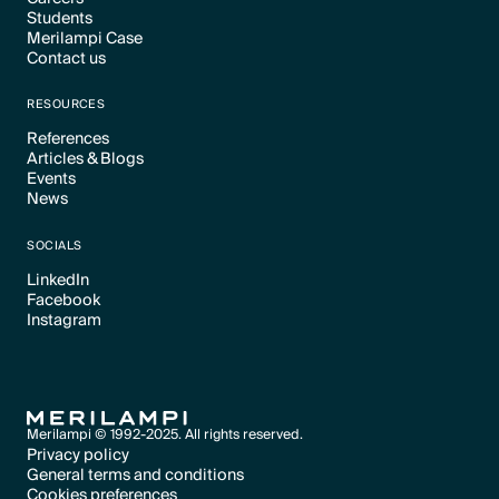
Text Link
Students
Text Link
Merilampi Case
Text Link
Contact us
Text Link
Text Link
RESOURCES
References
Articles & Blogs
Text Link
Events
Text Link
News
Text Link
Text Link
SOCIALS
LinkedIn
Facebook
Text Link
Instagram
Text Link
Text Link
Merilampi © 1992-2025. All rights reserved.
Privacy policy
General terms and conditions
Text Link
Cookies preferences
Text Link