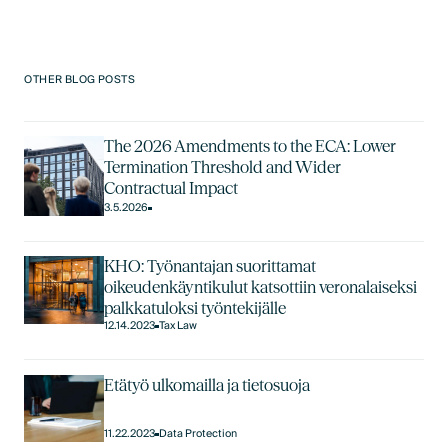
OTHER BLOG POSTS
The 2026 Amendments to the ECA: Lower
Termination Threshold and Wider
Contractual Impact
3.5.2026
KHO: Työnantajan suorittamat
oikeudenkäyntikulut katsottiin veronalaiseksi
palkkatuloksi työntekijälle
12.14.2023
Tax Law
Etätyö ulkomailla ja tietosuoja
11.22.2023
Data Protection