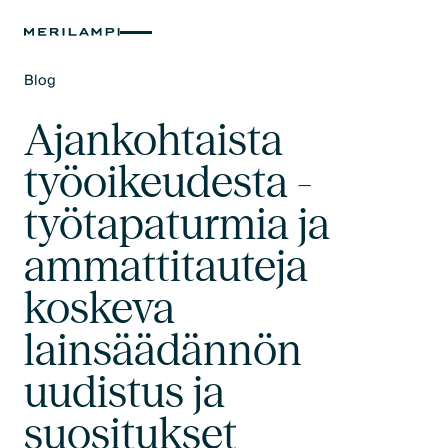
Blog
Text Link
Ajankohtaista
työoikeudesta -
työtapaturmia ja
ammattitauteja
koskeva
lainsäädännön
uudistus ja
suositukset