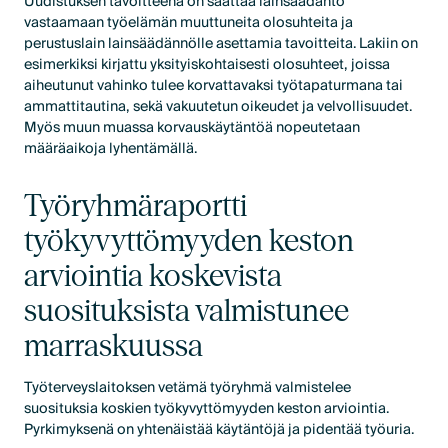
Uudistuksen tavoitteena on saattaa lainsäädäntö
vastaamaan työelämän muuttuneita olosuhteita ja
perustuslain lainsäädännölle asettamia tavoitteita. Lakiin on
esimerkiksi kirjattu yksityiskohtaisesti olosuhteet, joissa
aiheutunut vahinko tulee korvattavaksi työtapaturmana tai
ammattitautina, sekä vakuutetun oikeudet ja velvollisuudet.
Myös muun muassa korvauskäytäntöä nopeutetaan
määräaikoja lyhentämällä.
Työryhmäraportti
työkyvyttömyyden keston
arviointia koskevista
suosituksista valmistunee
marraskuussa
Työterveyslaitoksen vetämä työryhmä valmistelee
suosituksia koskien työkyvyttömyyden keston arviointia.
Pyrkimyksenä on yhtenäistää käytäntöjä ja pidentää työuria.