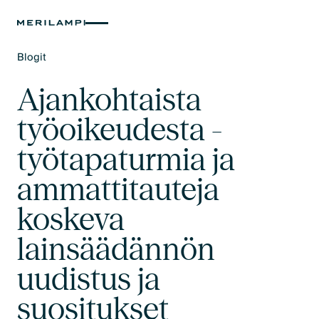
Blogit
Text Link
Ajankohtaista
työoikeudesta -
työtapaturmia ja
ammattitauteja
koskeva
lainsäädännön
uudistus ja
suositukset