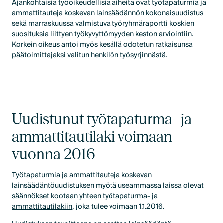
Ajankohtaisia työoikeudellisia aiheita ovat työtapaturmia ja
ammattitauteja koskevan lainsäädännön kokonaisuudistus
sekä marraskuussa valmistuva työryhmäraportti koskien
suosituksia liittyen työkyvyttömyyden keston arviointiin.
Korkein oikeus antoi myös kesällä odotetun ratkaisunsa
päätoimittajaksi valitun henkilön työsyrjinnästä.
Uudistunut työtapaturma- ja
ammattitautilaki voimaan
vuonna 2016
Työtapaturmia ja ammattitauteja koskevan
lainsäädäntöuudistuksen myötä useammassa laissa olevat
säännökset kootaan yhteen
työtapaturma- ja
ammattitautilakiin
, joka tulee voimaan 1.1.2016.