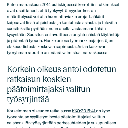
Kuten marraskuun 2014 uutiskirjeessä kerrottiin, tutkimukset
ovat osoittaneet, että työkyvyttömyyden keston
määrittelyssä voi olla huomattaviakin eroja. Lääkärit
kaipaavat lisää ohjeistusta ja koulutusta asiasta, ja tulevilla
suosituksilla pyritään muun ohella vastaamaan tähän
kysyntään. Suositusten tavoitteena on yhtenäistää käytäntöjä
ja pidentää työuria. Hanke on osa työmarkkinajärjestöjen
eläkeuudistusta koskevaa sopimusta. Asiaa koskevan
työryhmän raportin on määrä valmistua marraskuussa.
Korkein oikeus antoi odotetun
ratkaisun koskien
päätoimittajaksi valitun
työsyrjintää
Korkeimman oikeuden ratkaisussa
KKO:2015:41
on kyse
työnantajan syyllistymisestä päätoimittajaksi valitun
naishenkilön työsyrjintään perhesuhteiden ja sukupuolisen