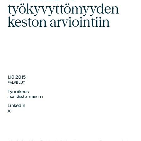
työkyvyttömyyden
keston arviointiin
1.10.2015
PALVELUT
Työoikeus
Text Link
JAA TÄMÄ ARTIKKELI
LinkedIn
X
LinkedIn
X