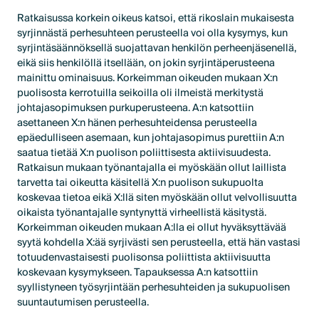
Ratkaisussa korkein oikeus katsoi, että rikoslain mukaisesta
syrjinnästä perhesuhteen perusteella voi olla kysymys, kun
syrjintäsäännöksellä suojattavan henkilön perheenjäsenellä,
eikä siis henkilöllä itsellään, on jokin syrjintäperusteena
mainittu ominaisuus. Korkeimman oikeuden mukaan X:n
puolisosta kerrotuilla seikoilla oli ilmeistä merkitystä
johtajasopimuksen purkuperusteena. A:n katsottiin
asettaneen X:n hänen perhesuhteidensa perusteella
epäedulliseen asemaan, kun johtajasopimus purettiin A:n
saatua tietää X:n puolison poliittisesta aktiivisuudesta.
Ratkaisun mukaan työnantajalla ei myöskään ollut laillista
tarvetta tai oikeutta käsitellä X:n puolison sukupuolta
koskevaa tietoa eikä X:llä siten myöskään ollut velvollisuutta
oikaista työnantajalle syntynyttä virheellistä käsitystä.
Korkeimman oikeuden mukaan A:lla ei ollut hyväksyttävää
syytä kohdella X:ää syrjivästi sen perusteella, että hän vastasi
totuudenvastaisesti puolisonsa poliittista aktiivisuutta
koskevaan kysymykseen. Tapauksessa A:n katsottiin
syyllistyneen työsyrjintään perhesuhteiden ja sukupuolisen
suuntautumisen perusteella.