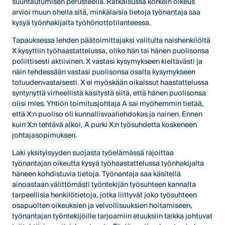
suuntautumisen perusteella. Ratkaisussa korkein oikeus
arvioi muun ohella sitä, minkälaisia tietoja työnantaja saa
kysyä työnhakijalta työhönottotilanteessa.
Tapauksessa lehden päätoimittajaksi valitulta naishenkilöltä
X kysyttiin työhaastattelussa, oliko hän tai hänen puolisonsa
poliittisesti aktiivinen. X vastasi kysymykseen kieltävästi ja
näin tehdessään vastasi puolisonsa osalta kysymykseen
totuudenvastaisesti. X ei myöskään oikaissut haastattelussa
syntynyttä virheellistä käsitystä siitä, että hänen puolisonsa
olisi mies. Yhtiön toimitusjohtaja A sai myöhemmin tietää,
että X:n puoliso oli kunnallisvaaliehdokas ja nainen. Ennen
kuin X:n tehtävä alkoi, A purki X:n työsuhdetta koskeneen
johtajasopimuksen.
Laki yksityisyyden suojasta työelämässä rajoittaa
työnantajan oikeutta kysyä työhaastattelussa työnhakijalta
häneen kohdistuvia tietoja. Työnantaja saa käsitellä
ainoastaan välittömästi työntekijän työsuhteen kannalta
tarpeellisia henkilötietoja, jotka liittyvät joko työsuhteen
osapuolten oikeuksien ja velvollisuuksien hoitamiseen,
työnantajan työntekijöille tarjoamiin etuuksiin taikka johtuvat