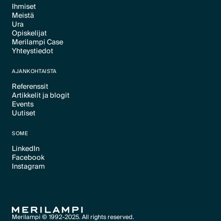
Ihmiset
Meistä
Text Link
Ura
Text Link
Opiskelijat
Text Link
Merilampi Case
Text Link
Yhteystiedot
Text Link
Text Link
AJANKOHTAISTA
Referenssit
Artikkelit ja blogit
Text Link
Events
Text Link
Uutiset
Text Link
Text Link
SOME
LinkedIn
Facebook
Text Link
Instagram
Text Link
Text Link
Merilampi © 1992-2025. All rights reserved.