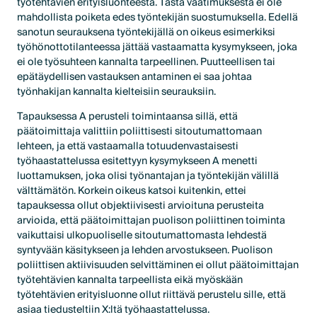
työtehtävien erityisluonteesta. Tästä vaatimuksesta ei ole
mahdollista poiketa edes työntekijän suostumuksella. Edellä
sanotun seurauksena työntekijällä on oikeus esimerkiksi
työhönottotilanteessa jättää vastaamatta kysymykseen, joka
ei ole työsuhteen kannalta tarpeellinen. Puutteellisen tai
epätäydellisen vastauksen antaminen ei saa johtaa
työnhakijan kannalta kielteisiin seurauksiin.
Tapauksessa A perusteli toimintaansa sillä, että
päätoimittaja valittiin poliittisesti sitoutumattomaan
lehteen, ja että vastaamalla totuudenvastaisesti
työhaastattelussa esitettyyn kysymykseen A menetti
luottamuksen, joka olisi työnantajan ja työntekijän välillä
välttämätön. Korkein oikeus katsoi kuitenkin, ettei
tapauksessa ollut objektiivisesti arvioituna perusteita
arvioida, että päätoimittajan puolison poliittinen toiminta
vaikuttaisi ulkopuoliselle sitoutumattomasta lehdestä
syntyvään käsitykseen ja lehden arvostukseen. Puolison
poliittisen aktiivisuuden selvittäminen ei ollut päätoimittajan
työtehtävien kannalta tarpeellista eikä myöskään
työtehtävien erityisluonne ollut riittävä perustelu sille, että
asiaa tiedusteltiin X:ltä työhaastattelussa.