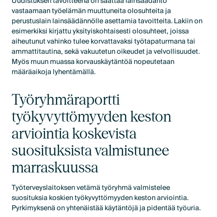
Uudistuksen tavoitteena on saattaa lainsäädäntö
vastaamaan työelämän muuttuneita olosuhteita ja
perustuslain lainsäädännölle asettamia tavoitteita. Lakiin on
esimerkiksi kirjattu yksityiskohtaisesti olosuhteet, joissa
aiheutunut vahinko tulee korvattavaksi työtapaturmana tai
ammattitautina, sekä vakuutetun oikeudet ja velvollisuudet.
Myös muun muassa korvauskäytäntöä nopeutetaan
määräaikoja lyhentämällä.
Työryhmäraportti
työkyvyttömyyden keston
arviointia koskevista
suosituksista valmistunee
marraskuussa
Työterveyslaitoksen vetämä työryhmä valmistelee
suosituksia koskien työkyvyttömyyden keston arviointia.
Pyrkimyksenä on yhtenäistää käytäntöjä ja pidentää työuria.