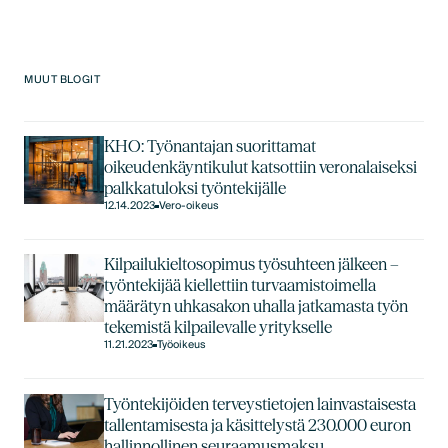
MUUT BLOGIT
KHO: Työnantajan suorittamat
oikeudenkäyntikulut katsottiin veronalaiseksi
palkkatuloksi työntekijälle
12.14.2023
Vero-oikeus
Kilpailukieltosopimus työsuhteen jälkeen –
työntekijää kiellettiin turvaamistoimella
määrätyn uhkasakon uhalla jatkamasta työn
tekemistä kilpailevalle yritykselle
11.21.2023
Työoikeus
Työntekijöiden terveystietojen lainvastaisesta
tallentamisesta ja käsittelystä 230.000 euron
hallinnollinen seuraamusmaksu