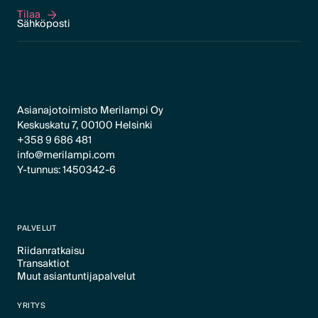
Tilaa
Tilaa
Asianajotoimisto Merilampi Oy
Keskuskatu 7, 00100 Helsinki
+358 9 686 481
info@merilampi.com
Y-tunnus: 1450342-6
PALVELUT
Riidanratkaisu
Transaktiot
Text Link
Muut asiantuntijapalvelut
Text Link
Text Link
YRITYS