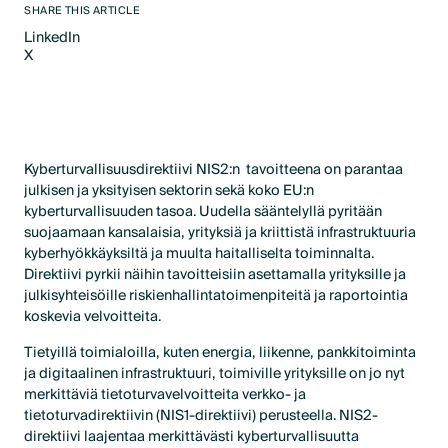
SHARE THIS ARTICLE
LinkedIn
X
LinkedIn
X
Kyberturvallisuusdirektiivi NIS2:n tavoitteena on parantaa
julkisen ja yksityisen sektorin sekä koko EU:n
kyberturvallisuuden tasoa. Uudella sääntelyllä pyritään
suojaamaan kansalaisia, yrityksiä ja kriittistä infrastruktuuria
kyberhyökkäyksiltä ja muulta haitalliselta toiminnalta.
Direktiivi pyrkii näihin tavoitteisiin asettamalla yrityksille ja
julkisyhteisöille riskienhallintatoimenpiteitä ja raportointia
koskevia velvoitteita.
Tietyillä toimialoilla, kuten energia, liikenne, pankkitoiminta
ja digitaalinen infrastruktuuri, toimiville yrityksille on jo nyt
merkittäviä tietoturvavelvoitteita verkko- ja
tietoturvadirektiivin (NIS1-direktiivi) perusteella. NIS2-
direktiivi laajentaa merkittävästi kyberturvallisuutta