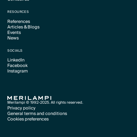
Text Link
RESOURCES
References
Articles & Blogs
Text Link
Events
Text Link
News
Text Link
Text Link
SOCIALS
LinkedIn
Facebook
Text Link
Instagram
Text Link
Text Link
Merilampi © 1992-2025. All rights reserved.
Privacy policy
General terms and conditions
Text Link
Cookies preferences
Text Link
Cookies preferences