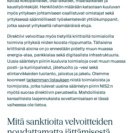
kattaa kokopäiväiset, osa-aikaiset, määräaikaiset ja
kausityöntekijät. Henkilöstön määrään katsotaan kuuluvan
myös yrityksen johtamiseen osallistuvat omistajat sekä
yrityksessä säännöllisesti työskentelevät yhtiökumppanit,
jotka saavat yritykseltä rahamääräisiä etuja.
Direktiivi velvoittaa myös tietyillä kriittisillä toimialoilla
toimivia yrityksiä niiden koosta riippumatta. Tällaisina
kriittisinä aloina on jo ennestään pidetty muun muassa
energia-alaa, pankkialaa sekä digitaalista infrastruktuuria.
Uusia sääntelyn piiriin kuuluvia toimialoja ovat muun muassa
posti- ja kuriiripalvelut, jätehuolto ja -vesi sekä
elintarvikkeiden tuotanto, jalostus ja jakelu. Olemme
koonneet
tarkemman listauksen
niistä toimialoista ja
toimijoista, jotka tulevat uusina sääntelyn piirin NIS2:n
myötä suoraa direktiivin perusteella. Mahdollisista
kansallisista laajennuksista soveltamisalaan ei tässä
vaiheessa ole tietoa.
Mitä sanktioita velvoitteiden
noudattamatta jättämisestä