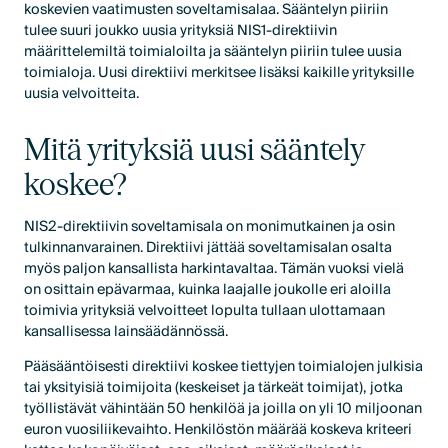
koskevien vaatimusten soveltamisalaa. Sääntelyn piiriin
tulee suuri joukko uusia yrityksiä NIS1-direktiivin
määrittelemiltä toimialoilta ja sääntelyn piiriin tulee uusia
toimialoja. Uusi direktiivi merkitsee lisäksi kaikille yrityksille
uusia velvoitteita.
Mitä yrityksiä uusi sääntely
koskee?
NIS2-direktiivin soveltamisala on monimutkainen ja osin
tulkinnanvarainen. Direktiivi jättää soveltamisalan osalta
myös paljon kansallista harkintavaltaa. Tämän vuoksi vielä
on osittain epävarmaa, kuinka laajalle joukolle eri aloilla
toimivia yrityksiä velvoitteet lopulta tullaan ulottamaan
kansallisessa lainsäädännössä.
Pääsääntöisesti direktiivi koskee tiettyjen toimialojen julkisia
tai yksityisiä toimijoita (keskeiset ja tärkeät toimijat), jotka
työllistävät vähintään 50 henkilöä ja joilla on yli 10 miljoonan
euron vuosiliikevaihto. Henkilöstön määrää koskeva kriteeri