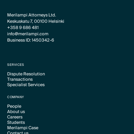
Merilampi Attorneys Ltd.
Keskuskatu 7, 00100 Helsinki
+358 9 686 481
info@merilampi.com
Business ID: 1450342-6
SERVICES
Dispute Resolution
Transactions
Text Link
Specialist Services
Text Link
Text Link
COMPANY
People
About us
Text Link
Careers
Text Link
Students
Text Link
Merilampi Case
Text Link
Contact us
Text Link