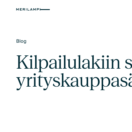
Blog
Text Link
Kilpailulakiin 
yrityskauppas