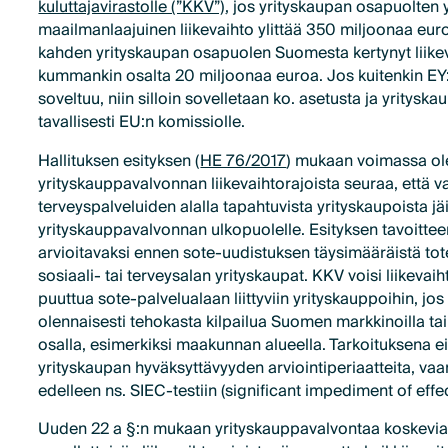
kuluttajavirastolle (”KKV”)
, jos yrityskaupan osapuolten 
maailmanlaajuinen liikevaihto ylittää 350 miljoonaa eur
kahden yrityskaupan osapuolen Suomesta kertynyt liikev
kummankin osalta 20 miljoonaa euroa. Jos kuitenkin E
soveltuu, niin silloin sovelletaan ko. asetusta ja yritysk
tavallisesti EU:n komissiolle.
Hallituksen esityksen (
HE 76/2017
) mukaan voimassa ol
yrityskauppavalvonnan liikevaihtorajoista seuraa, että va
terveyspalveluiden alalla tapahtuvista yrityskaupoista jäi
yrityskauppavalvonnan ulkopuolelle. Esityksen tavoitte
arvioitavaksi ennen sote-uudistuksen täysimääräistä tot
sosiaali- tai terveysalan yrityskaupat. KKV voisi liikevai
puuttua sote-palvelualaan liittyviin yrityskauppoihin, jos
olennaisesti tehokasta kilpailua Suomen markkinoilla tai 
osalla, esimerkiksi maakunnan alueella. Tarkoituksena e
yrityskaupan hyväksyttävyyden arviointiperiaatteita, vaan
edelleen ns. SIEC-testiin (significant impediment of effe
Uuden 22 a §:n mukaan yrityskauppavalvontaa koskevi