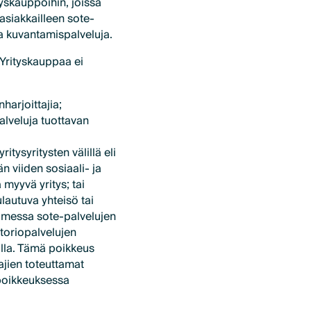
ityskauppoihin, joissa
asiakkailleen sote-
 ja kuvantamispalveluja.
. Yrityskauppaa ei
harjoittajia;
alveluja tuottavan
tysyritysten välillä eli
n viiden sosiaali- ja
myyvä yritys; tai
lautuva yhteisö tai
Suomessa sote-palvelujen
atoriopalvelujen
oilla. Tämä poikkeus
ajien toteuttamat
 poikkeuksessa