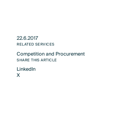
22.6.2017
RELATED SERVICES
Competition and Procurement
Text Link
SHARE THIS ARTICLE
LinkedIn
X
LinkedIn
X