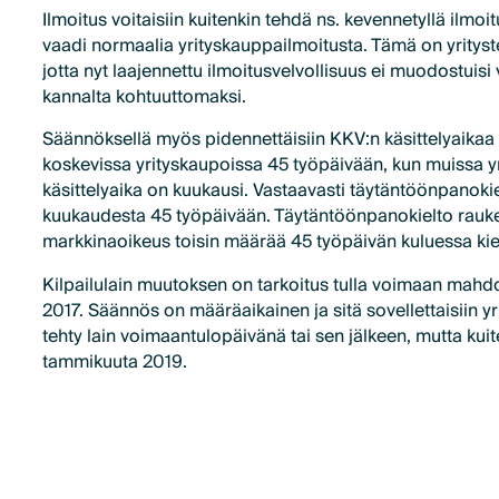
Ilmoitus voitaisiin kuitenkin tehdä ns. kevennetyllä ilmoi
vaadi normaalia yrityskauppailmoitusta. Tämä on yrityste
jotta nyt laajennettu ilmoitusvelvollisuus ei muodostuisi
kannalta kohtuuttomaksi.
Säännöksellä myös pidennettäisiin KKV:n käsittelyaikaa
koskevissa yrityskaupoissa 45 työpäivään, kun muissa y
käsittelyaika on kuukausi. Vastaavasti täytäntöönpanoki
kuukaudesta 45 työpäivään. Täytäntöönpanokielto raukea
markkinaoikeus toisin määrää 45 työpäivän kuluessa kie
Kilpailulain muutoksen on tarkoitus tulla voimaan mahd
2017. Säännös on määräaikainen ja sitä sovellettaisiin y
tehty lain voimaantulopäivänä tai sen jälkeen, mutta kui
tammikuuta 2019.