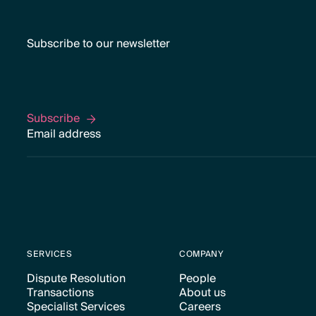
Subscribe to our newsletter
Subscribe
Subscribe
SERVICES
COMPANY
Dispute Resolution
People
Transactions
About us
Text Link
Text Link
Specialist Services
Careers
Text Link
Text Link