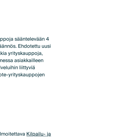
kauppoja sääntelevään 4
äännös. Ehdotettu uusi
kia yrityskauppoja,
messa asiakkailleen
eluihin liittyviä
sote-yrityskauppojen
lmoitettava
Kilpailu- ja