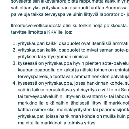
sovellettaisiin liikevaihtorajoista riippumatta kaikkiin yr
vähintään yksi yrityskaupan osapuoli tuottaa Suomessa 
palveluja taikka terveyspalveluihin liittyviä laboratorio-
Ilmoitusvelvollisuudesta olisi kuitenkin neljä poikkeusta
tarvitse ilmoittaa KKV:lle, jos:
yrityskaupan kaikki osapuolet ovat itsenäisiä ammatin
yrityskaupan kaikki osapuolet toimivat saman sote-p
yrityksen tai yritysryhmän nimissä;
kyseessä on yrityskauppa hyvin pienten sote-palveluyri
kaupan osapuolia on kaksi ja näistä toinen on enintää
terveyspalveluja tuottavan ammattihenkilön palveluja 
kyseessä on yrityskauppa, jossa hankinnan kohde, su
säätiö taikka perustettava yhteisyritys eivät toimi 
tai terveyspalveluihin liittyvien kuvantamis- tai labor
markkinoilla, eikä näihin läheisesti liittyvillä markkin
kattaa esimerkiksi monialayritysten tai pääomasijoitt
yrityskaupat, joissa hankinnan kohde on muilla kuin
mainituilla markkinoilla toimiva yritys.