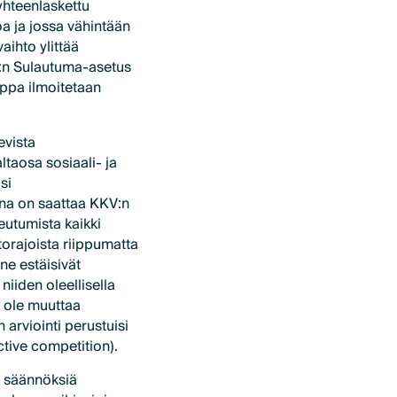
yhteenlaskettu
oa ja jossa vähintään
aihto ylittää
Y:n Sulautuma-asetus
auppa ilmoitetaan
evista
ltaosa sosiaali- ja
si
ena on saattaa KKV:n
eutumista kaikki
htorajoista riippumatta
 ne estäisivät
niiden oleellisella
i ole muuttaa
 arviointi perustuisi
ctive competition).
a säännöksiä