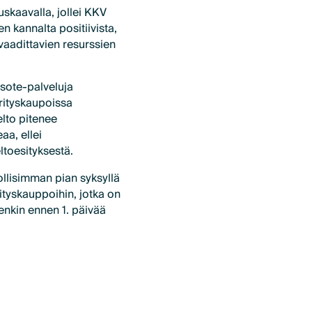
tuskaavalla, jollei KKV
n kannalta positiivista,
 vaadittavien resurssien
 sote-palveluja
rityskaupoissa
elto pitenee
a, ellei
ltoesityksestä.
ollisimman pian syksyllä
rityskauppoihin, jotka on
tenkin ennen 1. päivää