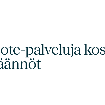
sote-palveluja ko
äännöt