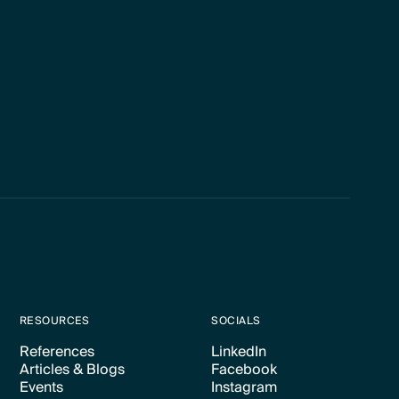
RESOURCES
SOCIALS
References
LinkedIn
Articles & Blogs
Facebook
Text Link
Text Link
Events
Instagram
Text Link
Text Link