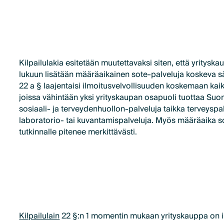
Kilpailulakia esitetään muutettavaksi siten, että yritys
lukuun lisätään määräaikainen sote-palveluja koskeva s
22 a § laajentaisi ilmoitusvelvollisuuden koskemaan kaik
joissa vähintään yksi yrityskaupan osapuoli tuottaa Suo
sosiaali- ja terveydenhuollon-palveluja taikka terveyspalv
laboratorio- tai kuvantamispalveluja. Myös määräaika 
tutkinnalle pitenee merkittävästi.
Kilpailulain
22 §:n 1 momentin mukaan yrityskauppa on i