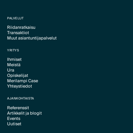
PALVELUT
Riidanratkaisu
Transaktiot
Text Link
Muut asiantuntijapalvelut
Text Link
Text Link
YRITYS
Ihmiset
Meistä
Text Link
Ura
Text Link
Opiskelijat
Text Link
Merilampi Case
Text Link
Yhteystiedot
Text Link
Text Link
AJANKOHTAISTA
Referenssit
Artikkelit ja blogit
Text Link
Events
Text Link
Uutiset
Text Link
Text Link