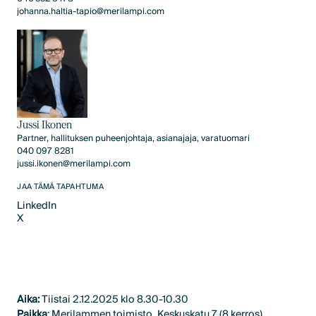
johanna.haltia-tapio@merilampi.com
Jussi Ikonen
Partner, hallituksen puheenjohtaja, asianajaja, varatuomari
040 097 8281
jussi.ikonen@merilampi.com
JAA TÄMÄ TAPAHTUMA
LinkedIn
X
LinkedIn
X
Aika:
Tiistai 2.12.2025 klo 8.30-10.30
Paikka
: Merilammen toimisto, Keskuskatu 7 (8.kerros),