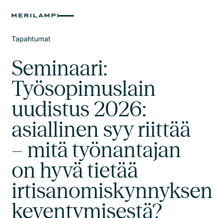
Tapahtumat
Text Link
Seminaari:
Työsopimuslain
uudistus 2026:
asiallinen syy riittää
– mitä työnantajan
on hyvä tietää
irtisanomiskynnyksen
keventymisestä?