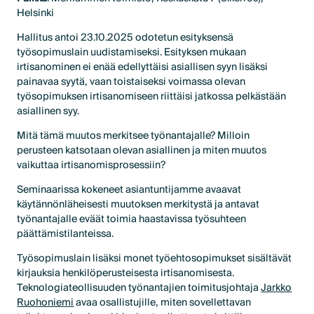
Helsinki
Hallitus antoi 23.10.2025 odotetun esityksensä
työsopimuslain uudistamiseksi. Esityksen mukaan
irtisanominen ei enää edellyttäisi asiallisen syyn lisäksi
painavaa syytä, vaan toistaiseksi voimassa olevan
työsopimuksen irtisanomiseen riittäisi jatkossa pelkästään
asiallinen syy.
Mitä tämä muutos merkitsee työnantajalle? Milloin
perusteen katsotaan olevan asiallinen ja miten muutos
vaikuttaa irtisanomisprosessiin?
Seminaarissa kokeneet asiantuntijamme avaavat
käytännönläheisesti muutoksen merkitystä ja antavat
työnantajalle eväät toimia haastavissa työsuhteen
päättämistilanteissa.
Työsopimuslain lisäksi monet työehtosopimukset sisältävät
kirjauksia henkilöperusteisesta irtisanomisesta.
Teknologiateollisuuden työnantajien toimitusjohtaja
Jarkko
Ruohoniemi
avaa osallistujille, miten sovellettavan