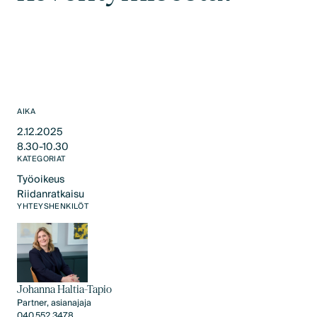
AIKA
2.12.2025
8.30-10.30
KATEGORIAT
Työoikeus
Riidanratkaisu
Työoikeus
YHTEYSHENKILÖT
Riidanratkaisu
Johanna Haltia-Tapio
Partner, asianajaja
040 552 3478​