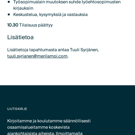
Työsopimuslain muutoksen suhde työehtosopimusten
kirjauksiin
Keskustelua, kysymyksiä ja vastauksia
10.30
Tilaisuus päättyy
Lisätietoa
Lisätietoja tapahtumasta antaa Tuuli Syrjänen,
tuuli.syrjanen@merilampi.com
.
UUTISKIRJE
Kirjoitamme ja koulutamme säännöllisesti
osaamisalueitamme koskevista
ajankohtaisista aiheista. Ilmoittamalla