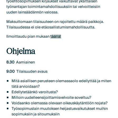
työehtosopimuksen kirjaukset vaikuttavat yksittäisen
työnantajan toimintamahdollisuuksiin tai velvoitteisiin
uuden lainsäädännön valossa.
Maksuttomaan tilaisuuteen on rajoitettu määrä paikkoja.
Tilaisuudessa ei ole etäosallistumismahdollisuutta.
Ilmoittaudu pian mukaan
täällä!
Ohjelma
8.30
Aamiainen
9.00
Tilaisuuden avaus
Mitä asiallisen perusteen olemassaolo edellyttää ja miten
tätä arvioidaan?
Edellytetäänkö varoitusta?
Milloin uudelleensijoittamisvelvoite soveltuu?
Voidaanko olemassa olevaan oikeuskäytäntöön nojata?
Työsopimuslain muutoksen heijastusvaikutukset muihin
sopimuksiin ja sitoumuksiin