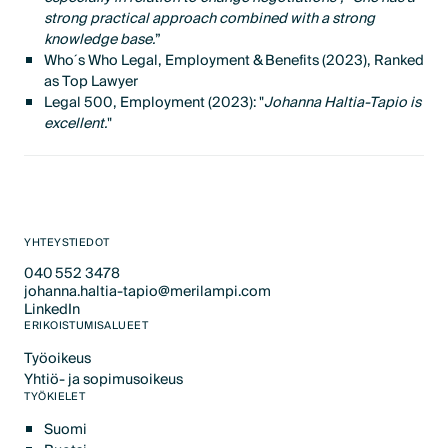
strong practical approach combined with a strong
knowledge base.
”
Who´s Who Legal, Employment & Benefits (2023), Ranked
as Top Lawyer
Legal 500, Employment (2023): "
Johanna Haltia-Tapio is
excellent.
"
YHTEYSTIEDOT
040 552 3478​
johanna.haltia-tapio@merilampi.com
Text Link
LinkedIn
Text Link
Text Link
ERIKOISTUMISALUEET
Työoikeus
Text Link
Yhtiö- ja sopimusoikeus
Text Link
TYÖKIELET
Suomi