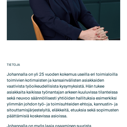
TIETOJA
Johannalla on yli 25 vuoden kokemus useilla eri toimialoilla
toimivien kotimaisten ja kansainvälisten asiakkaiden
vaativista työoikeudellisista kysymyksistä. Hän tukee
asiakkaita kaikissa työnantajan arkeen kuuluvissa tilanteissa
sekä neuvoo säännöllisesti yhtiöiden hallituksia esimerkiksi
ylimmän johdon työ- ja toimisuhteiden ehtoja, kannustin- ja
sitouttamisjärjestelyitä, eläkkeitä, etuuksia sekä sopimusten
päättämisiä koskevissa asioissa.
Johannalla on myös laaja osaaminen suurista