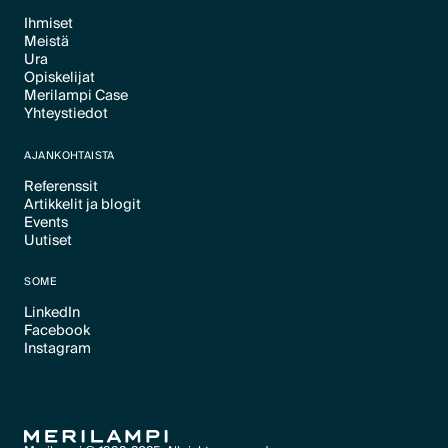
Ihmiset
Meistä
Text Link
Ura
Text Link
Opiskelijat
Text Link
Merilampi Case
Text Link
Yhteystiedot
Text Link
Text Link
AJANKOHTAISTA
Referenssit
Artikkelit ja blogit
Text Link
Events
Text Link
Uutiset
Text Link
Text Link
SOME
LinkedIn
Facebook
Text Link
Instagram
Text Link
Text Link