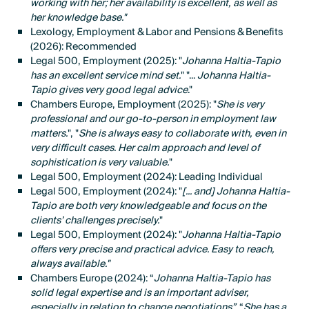
working with her; her availability is excellent, as well as
her knowledge base."
Lexology, Employment & Labor and Pensions & Benefits
(2026): Recommended
Legal 500, Employment (2025): "
Johanna Haltia-Tapio
has an excellent service mind set.
" "...
Johanna Haltia-
Tapio gives very good legal advice
."
Chambers Europe, Employment (2025): "
She is very
professional and our go-to-person in employment law
matters.
", "
She is always easy to collaborate with, even in
very difficult cases. Her calm approach and level of
sophistication is very valuable.
"
Legal 500, Employment (2024): Leading Individual
Legal 500, Employment (2024): "
[... and]
Johanna Haltia-
Tapio are both very knowledgeable and focus on the
clients’ challenges precisely.
"
Legal 500, Employment (2024): "
Johanna Haltia-Tapio
offers very precise and practical advice. Easy to reach,
always available."
Chambers Europe (2024): “
Johanna Haltia-Tapio has
solid legal expertise and is an important adviser,
especially in relation to change negotiations”,
“
She has a