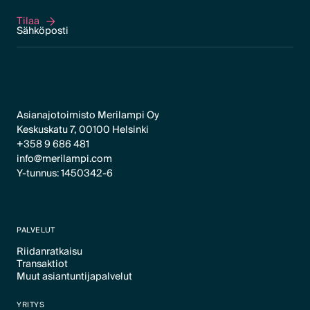
Tilaa
Tilaa
Asianajotoimisto Merilampi Oy
Keskuskatu 7, 00100 Helsinki
+358 9 686 481
info@merilampi.com
Y-tunnus: 1450342-6
PALVELUT
Riidanratkaisu
Transaktiot
Text Link
Muut asiantuntijapalvelut
Text Link
Text Link
YRITYS