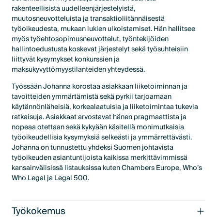
rakenteellisista uudelleenjärjestelyistä,
muutosneuvotteluista ja transaktioliitännäisestä
työoikeudesta, mukaan lukien ulkoistamiset. Hän hallitsee
myös työehtosopimusneuvottelut, työntekijöiden
hallintoedustusta koskevat järjestelyt sekä työsuhteisiin
liittyvät kysymykset konkurssien ja
maksukyvyttömyystilanteiden yhteydessä.
Työssään Johanna korostaa asiakkaan liiketoiminnan ja
tavoitteiden ymmärtämistä sekä pyrkii tarjoamaan
käytännönläheisiä, korkealaatuisia ja liiketoimintaa tukevia
ratkaisuja. Asiakkaat arvostavat hänen pragmaattista ja
nopeaa otettaan sekä kykyään käsitellä monimutkaisia
työoikeudellisia kysymyksiä selkeästi ja ymmärrettävästi.
Johanna on tunnustettu yhdeksi Suomen johtavista
työoikeuden asiantuntijoista kaikissa merkittävimmissä
kansainvälisissä listauksissa kuten Chambers Europe, Who’s
Who Legal ja Legal 500.
Työkokemus