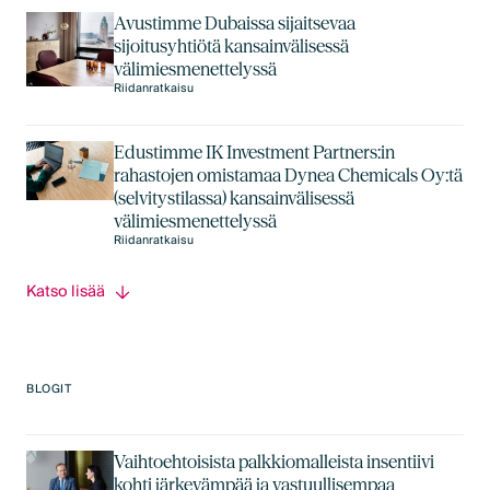
Avustimme Dubaissa sijaitsevaa
sijoitusyhtiötä kansainvälisessä
välimiesmenettelyssä
Riidanratkaisu
Edustimme IK Investment Partners:in
rahastojen omistamaa Dynea Chemicals Oy:tä
(selvitystilassa) kansainvälisessä
välimiesmenettelyssä
Riidanratkaisu
Katso lisää
BLOGIT
Vaihtoehtoisista palkkiomalleista insentiivi
kohti järkevämpää ja vastuullisempaa