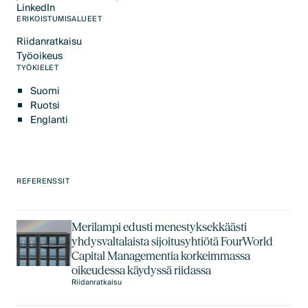
LinkedIn
Text Link
Text Link
ERIKOISTUMISALUEET
Riidanratkaisu
Text Link
Työoikeus
Text Link
TYÖKIELET
Suomi
Ruotsi
Englanti
REFERENSSIT
Merilampi edusti menestyksekkäästi
yhdysvaltalaista sijoitusyhtiötä FourWorld
Capital Managementia korkeimmassa
oikeudessa käydyssä riidassa
Riidanratkaisu