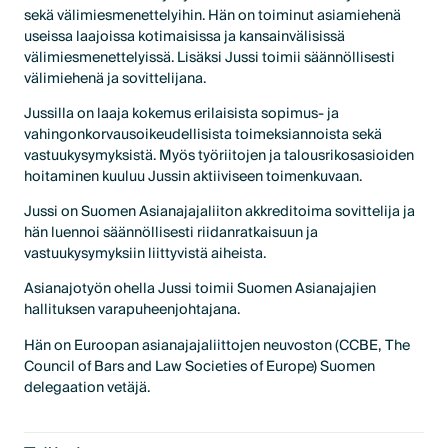
sekä välimiesmenettelyihin. Hän on toiminut asiamiehenä
useissa laajoissa kotimaisissa ja kansainvälisissä
välimiesmenettelyissä. Lisäksi Jussi toimii säännöllisesti
välimiehenä ja sovittelijana.
Jussilla on laaja kokemus erilaisista sopimus- ja
vahingonkorvausoikeudellisista toimeksiannoista sekä
vastuukysymyksistä. Myös työriitojen ja talousrikosasioiden
hoitaminen kuuluu Jussin aktiiviseen toimenkuvaan.
Jussi on Suomen Asianajajaliiton akkreditoima sovittelija ja
hän luennoi säännöllisesti riidanratkaisuun ja
vastuukysymyksiin liittyvistä aiheista.
Asianajotyön ohella Jussi toimii Suomen Asianajajien
hallituksen varapuheenjohtajana.
Hän on Euroopan asianajajaliittojen neuvoston (CCBE, The
Council of Bars and Law Societies of Europe) Suomen
delegaation vetäjä.