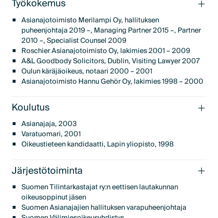
Työkokemus
Asianajotoimisto Merilampi Oy, hallituksen
puheenjohtaja 2019 –, Managing Partner 2015 –, Partner
2010 –, Specialist Counsel 2009
Roschier Asianajotoimisto Oy, lakimies 2001 – 2009
A&L Goodbody Solicitors, Dublin, Visiting Lawyer 2007
Oulun käräjäoikeus, notaari 2000 – 2001
Asianajotoimisto Hannu Gehör Oy, lakimies 1998 – 2000
Koulutus
Asianajaja, 2003
Varatuomari, 2001
Oikeustieteen kandidaatti, Lapin yliopisto, 1998
Järjestötoiminta
Suomen Tilintarkastajat ry:n eettisen lautakunnan
oikeusoppinut jäsen
Suomen Asianajajien hallituksen varapuheenjohtaja
Suomen Välimiesoikeusyhdistys