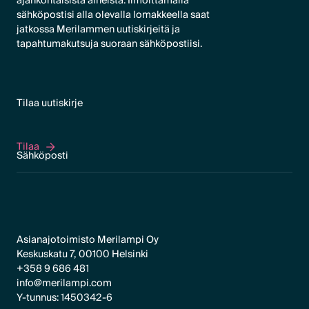
ajankohtaisista aiheista. Ilmoittamalla
sähköpostisi alla olevalla lomakkeella saat
jatkossa Merilammen uutiskirjeitä ja
tapahtumakutsuja suoraan sähköpostiisi.
Tilaa uutiskirje
Tilaa
Tilaa
Asianajotoimisto Merilampi Oy
Keskuskatu 7, 00100 Helsinki
+358 9 686 481
info@merilampi.com
Y-tunnus: 1450342-6