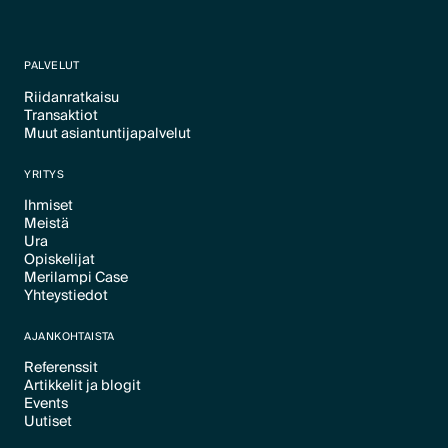
PALVELUT
Riidanratkaisu
Transaktiot
Text Link
Muut asiantuntijapalvelut
Text Link
Text Link
YRITYS
Ihmiset
Meistä
Text Link
Ura
Text Link
Opiskelijat
Text Link
Merilampi Case
Text Link
Yhteystiedot
Text Link
Text Link
AJANKOHTAISTA
Referenssit
Artikkelit ja blogit
Text Link
Events
Text Link
Uutiset
Text Link
Text Link