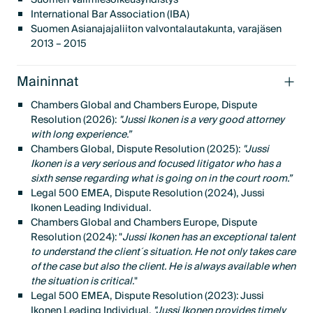
International Bar Association (IBA)
Suomen Asianajajaliiton valvontalautakunta, varajäsen
2013 – 2015
Maininnat
Chambers Global and Chambers Europe, Dispute
Resolution (2026):
"Jussi Ikonen is a very good attorney
with long experience.”
Chambers Global, Dispute Resolution (2025):
"Jussi
Ikonen is a very serious and focused litigator who has a
sixth sense regarding what is going on in the court room.”
Legal 500 EMEA, Dispute Resolution (2024), Jussi
Ikonen Leading Individual.
Chambers Global and Chambers Europe, Dispute
Resolution (2024): "
Jussi Ikonen has an exceptional talent
to understand the client´s situation. He not only takes care
of the case but also the client. He is always available when
the situation is critical.
"
Legal 500 EMEA, Dispute Resolution (2023): Jussi
Ikonen Leading Individual.
"Jussi Ikonen provides timely