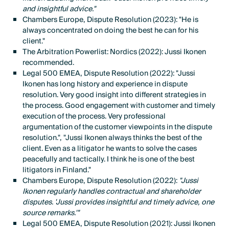
and insightful advice."
Chambers Europe, Dispute Resolution (2023): "He is
always concentrated on doing the best he can for his
client."
The Arbitration Powerlist: Nordics (2022): Jussi Ikonen
recommended.
Legal 500 EMEA, Dispute Resolution (2022): "Jussi
Ikonen has long history and experience in dispute
resolution. Very good insight into different strategies in
the process. Good engagement with customer and timely
execution of the process. Very professional
argumentation of the customer viewpoints in the dispute
resolution.", "Jussi Ikonen always thinks the best of the
client. Even as a litigator he wants to solve the cases
peacefully and tactically. I think he is one of the best
litigators in Finland."
Chambers Europe, Dispute Resolution (2022):
"Jussi
Ikonen regularly handles contractual and shareholder
disputes. 'Jussi provides insightful and timely advice, one
source remarks.'"
Legal 500 EMEA, Dispute Resolution (2021): Jussi Ikonen