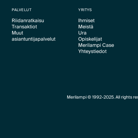
PALVELUT
YRITYS
Riidanratkaisu
Ihmiset
Transaktiot
Meistä
Text Link
Text Link
Muut
Ura
Text Link
Text Link
asiantuntijapalvelut
Opiskelijat
Text Link
Merilampi Case
Text Link
Text Link
Yhteystiedot
Text Link
Text Link
Merilampi © 1992-2025. All rights re