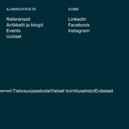
AJANKOHTAISTA
SOME
Referenssit
LinkedIn
Artikkelit ja blogit
Facebook
Text Link
Text Link
Events
Instagram
Text Link
Text Link
Uutiset
Text Link
Text Link
Text Link
Tietosuojaseloste
Yleiset toimitusehdot
Evästeet
served.
Text Link
Text Link
Evästeet