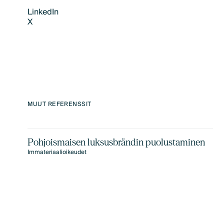
LinkedIn
X
LinkedIn
X
MUUT REFERENSSIT
Pohjoismaisen luksusbrändin puolustaminen
Immateriaalioikeudet