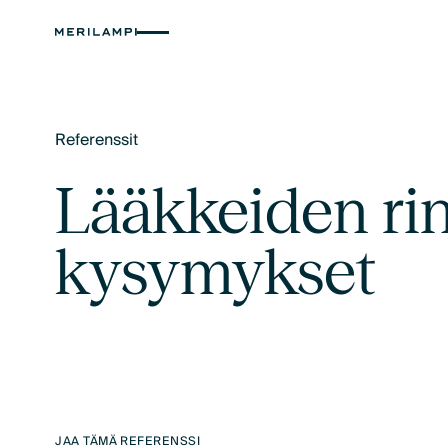
Referenssit
Text Link
Lääkkeiden rin
kysymykset
JAA TÄMÄ REFERENSSI