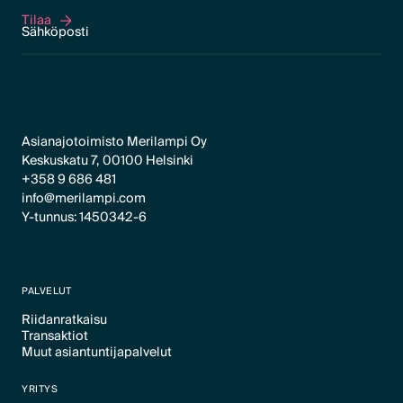
Tilaa
Tilaa
Asianajotoimisto Merilampi Oy
Keskuskatu 7, 00100 Helsinki
+358 9 686 481
info@merilampi.com
Y-tunnus: 1450342-6
PALVELUT
Riidanratkaisu
Transaktiot
Text Link
Muut asiantuntijapalvelut
Text Link
Text Link
YRITYS