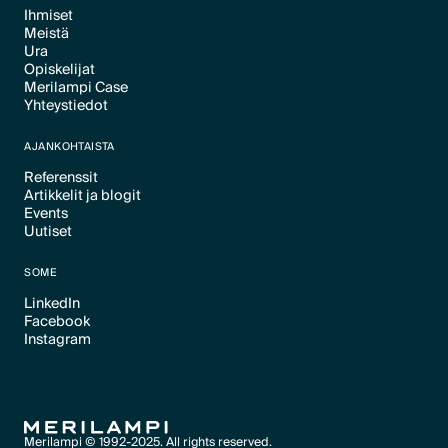
Ihmiset
Meistä
Text Link
Ura
Text Link
Opiskelijat
Text Link
Merilampi Case
Text Link
Yhteystiedot
Text Link
Text Link
AJANKOHTAISTA
Referenssit
Artikkelit ja blogit
Text Link
Events
Text Link
Uutiset
Text Link
Text Link
SOME
LinkedIn
Facebook
Text Link
Instagram
Text Link
Text Link
Merilampi © 1992-2025. All rights reserved.