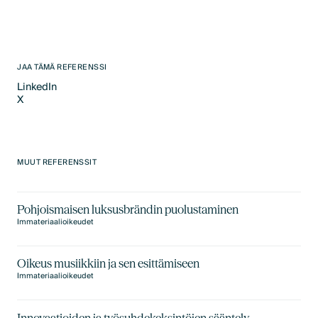
JAA TÄMÄ REFERENSSI
LinkedIn
X
LinkedIn
X
MUUT REFERENSSIT
Pohjoismaisen luksusbrändin puolustaminen
Immateriaalioikeudet
Oikeus musiikkiin ja sen esittämiseen
Immateriaalioikeudet
Innovaatioiden ja työsuhdekeksintöjen sääntely