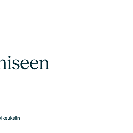
ämiseen
ikeuksiin