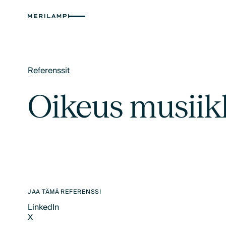
Referenssit
Text Link
Oikeus musiikk
JAA TÄMÄ REFERENSSI
LinkedIn
X
LinkedIn