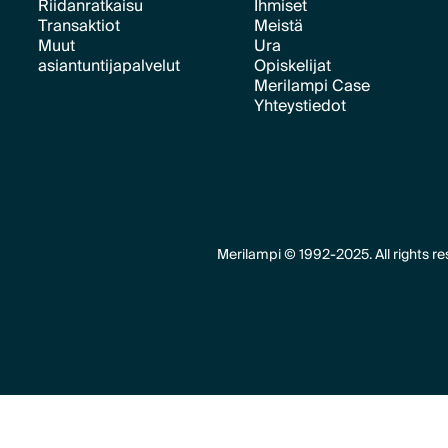
Riidanratkaisu
Ihmiset
Transaktiot
Meistä
Text Link
Text Link
Muut
Ura
Text Link
Text Link
asiantuntijapalvelut
Opiskelijat
Text Link
Merilampi Case
Text Link
Text Link
Yhteystiedot
Text Link
Text Link
Merilampi © 1992-2025. All rights re