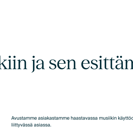
iin ja sen esitt
Avustamme asiakastamme haastavassa musiikin käyttöo
liittyvässä asiassa.