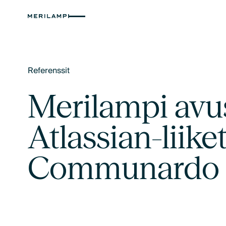
Referenssit
Text Link
Merilampi avu
Atlassian-lii
Communardo G