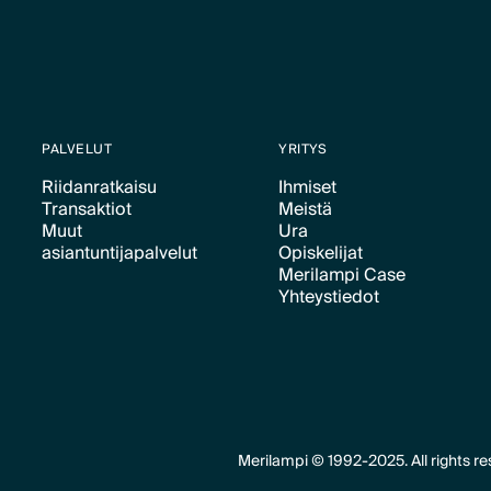
PALVELUT
YRITYS
Riidanratkaisu
Ihmiset
Transaktiot
Meistä
Text Link
Text Link
Muut
Ura
Text Link
Text Link
asiantuntijapalvelut
Opiskelijat
Text Link
Merilampi Case
Text Link
Text Link
Yhteystiedot
Text Link
Text Link
Merilampi © 1992-2025. All rights re