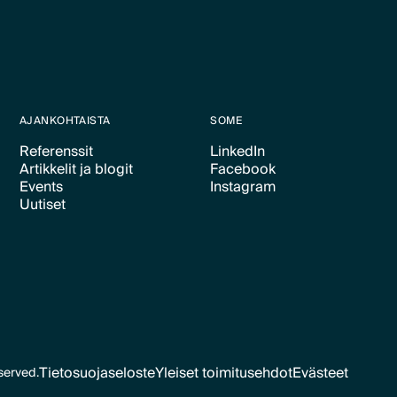
AJANKOHTAISTA
SOME
Referenssit
LinkedIn
Artikkelit ja blogit
Facebook
Text Link
Text Link
Events
Instagram
Text Link
Text Link
Uutiset
Text Link
Text Link
Text Link
Tietosuojaseloste
Yleiset toimitusehdot
Evästeet
served.
Text Link
Text Link