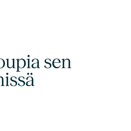
oupia sen
nissä