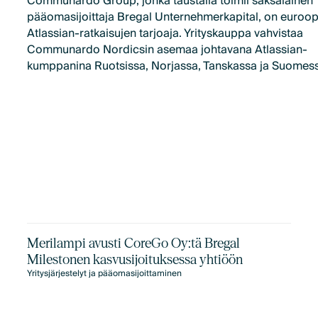
Communardo Group, jonka taustalla toimii saksalainen
pääomasijoittaja Bregal Unternehmerkapital, on euroo
Atlassian-ratkaisujen tarjoaja. Yrityskauppa vahvistaa
Communardo Nordicsin asemaa johtavana Atlassian-
kumppanina Ruotsissa, Norjassa, Tanskassa ja Suomes
Merilampi avusti CoreGo Oy:tä Bregal
Milestonen kasvusijoituksessa yhtiöön
Yritysjärjestelyt ja pääomasijoittaminen