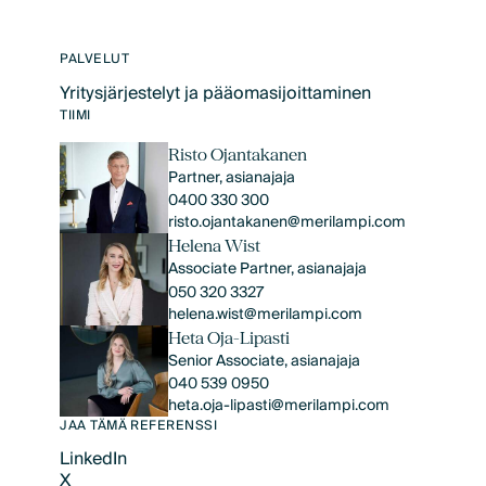
PALVELUT
Yritysjärjestelyt ja pääomasijoittaminen
Text Link
TIIMI
Risto Ojantakanen
Partner, asianajaja
0400 330 300
risto.ojantakanen@merilampi.com
Helena Wist
Associate Partner, asianajaja
050 320 3327
helena.wist@merilampi.com
Heta Oja-Lipasti
Senior Associate, asianajaja
040 539 0950
heta.oja-lipasti@merilampi.com
JAA TÄMÄ REFERENSSI
LinkedIn
X