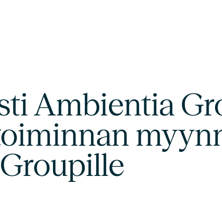
sti Ambientia Gr
ketoiminnan myyn
roupille