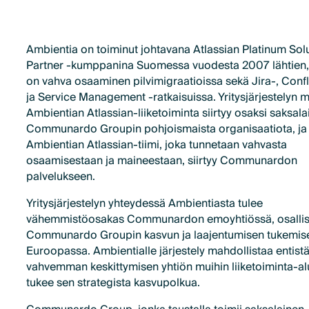
Ambientia on toiminut johtavana Atlassian Platinum Sol
Partner -kumppanina Suomessa vuodesta 2007 lähtien, j
on vahva osaaminen pilvimigraatioissa sekä Jira-, Conf
ja Service Management -ratkaisuissa. Yritysjärjestelyn 
Ambientian Atlassian-liiketoiminta siirtyy osaksi saksala
Communardo Groupin pohjoismaista organisaatiota, ja
Ambientian Atlassian-tiimi, joka tunnetaan vahvasta
osaamisestaan ja maineestaan, siirtyy Communardon
palvelukseen.
Yritysjärjestelyn yhteydessä Ambientiasta tulee
vähemmistöosakas Communardon emoyhtiössä, osallis
Communardo Groupin kasvun ja laajentumisen tukemis
Euroopassa. Ambientialle järjestely mahdollistaa entist
vahvemman keskittymisen yhtiön muihin liiketoiminta-alu
tukee sen strategista kasvupolkua.