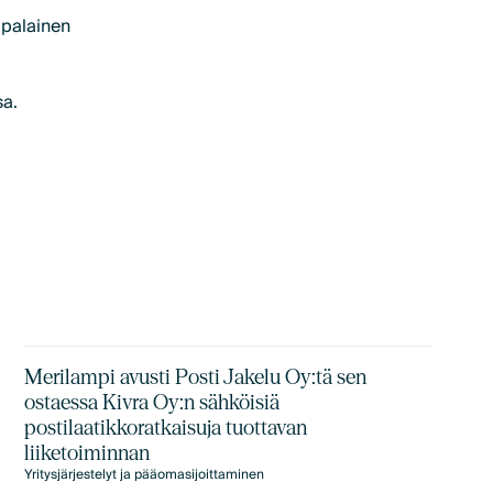
ppalainen
sa.
Merilampi avusti Posti Jakelu Oy:tä sen
ostaessa Kivra Oy:n sähköisiä
postilaatikkoratkaisuja tuottavan
liiketoiminnan
Yritysjärjestelyt ja pääomasijoittaminen