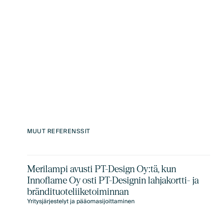
LinkedIn
X
MUUT REFERENSSIT
Merilampi avusti PT-Design Oy:tä, kun
Innoflame Oy osti PT-Designin lahjakortti- ja
brändituoteliiketoiminnan
Yritysjärjestelyt ja pääomasijoittaminen