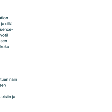
ution
a sillä
luence-
myötä
isen
 koko
tuen näin
een
ä
eisiin ja