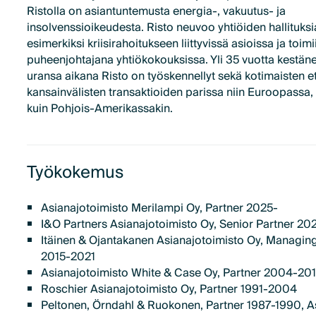
Ristolla on asiantuntemusta energia-, vakuutus- ja
insolvenssioikeudesta. Risto neuvoo yhtiöiden hallituksi
esimerkiksi kriisirahoitukseen liittyvissä asioissa ja toimi
puheenjohtajana yhtiökokouksissa. Yli 35 vuotta kestän
uransa aikana Risto on työskennellyt sekä kotimaisten e
kansainvälisten transaktioiden parissa niin Euroopassa,
kuin Pohjois-Amerikassakin.
Työkokemus
Asianajotoimisto Merilampi Oy, Partner 2025-
I&O Partners Asianajotoimisto Oy, Senior Partner 20
Itäinen & Ojantakanen Asianajotoimisto Oy, Managing
2015-2021
Asianajotoimisto White & Case Oy, Partner 2004-20
Roschier Asianajotoimisto Oy, Partner 1991-2004
Peltonen, Örndahl & Ruokonen, Partner 1987-1990, A