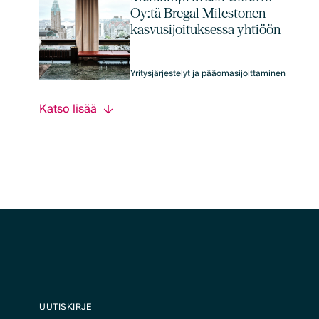
Oy:tä Bregal Milestonen
kasvusijoituksessa yhtiöön
Yritysjärjestelyt ja pääomasijoittaminen
Katso lisää
UUTISKIRJE