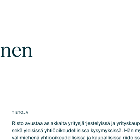
anen
TIETOJA
Risto avustaa asiakkaita yritysjärjestelyissä ja yrityskau
sekä yleisissä yhtiöoikeudellisissa kysymyksissä. Hän m
välimiehenä yhtiöoikeudellisissa ja kaupallisissa riidoiss