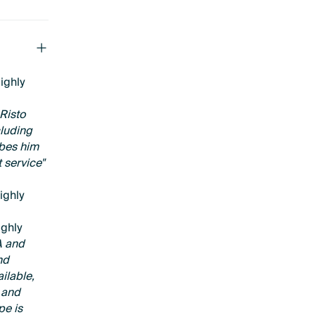
ighly
Risto
cluding
ibes him
 service"
ighly
ighly
A and
nd
ilable,
 and
pe is