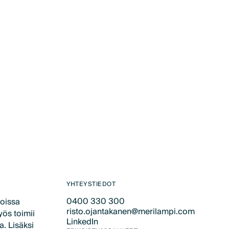
YHTEYSTIEDOT
0400 330 300
poissa
risto.ojantakanen@merilampi.com
Text Link
yös toimii
LinkedIn
Text Link
a. Lisäksi