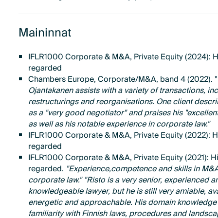
Maininnat
IFLR1000 Corporate & M&A, Private Equity (2024): H
regarded
Chambers Europe, Corporate/M&A, band 4 (2022). "
Ojantakanen assists with a variety of transactions, in
restructurings and reorganisations. One client descr
as a "very good negotiator" and praises his "excellent
as well as his notable experience in corporate law."
IFLR1000 Corporate & M&A, Private Equity (2022): H
regarded
IFLR1000 Corporate & M&A, Private Equity (2021): H
regarded.
"Experience,competence and skills in M&
corporate law." "Risto is a very senior, experienced a
knowledgeable lawyer, but he is still very amiable, ava
energetic and approachable. His domain knowledge
familiarity with Finnish laws, procedures and landsca