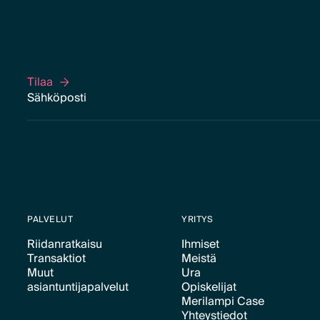
Tilaa
Tilaa
PALVELUT
YRITYS
Riidanratkaisu
Ihmiset
Transaktiot
Meistä
Text Link
Text Link
Muut
Ura
Text Link
Text Link
asiantuntijapalvelut
Opiskelijat
Text Link
Merilampi Case
Text Link
Text Link
Yhteystiedot
Text Link