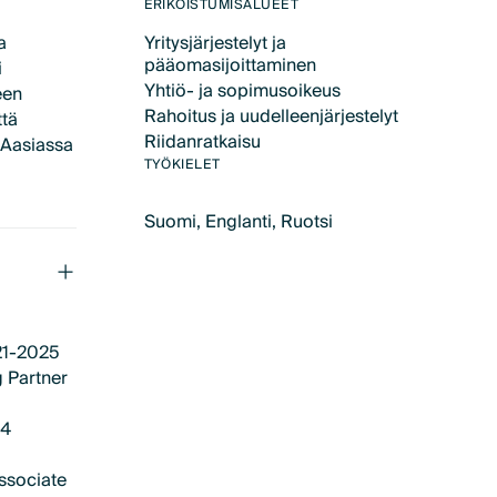
Text Link
ERIKOISTUMISALUEET
Yritysjärjestelyt ja
a
pääomasijoittaminen
i
Text Link
Yhtiö- ja sopimusoikeus
een
Text Link
Rahoitus ja uudelleenjärjestelyt
ttä
Text Link
Riidanratkaisu
 Aasiassa
Text Link
TYÖKIELET
Suomi, Englanti, Ruotsi
21-2025
 Partner
14
ssociate