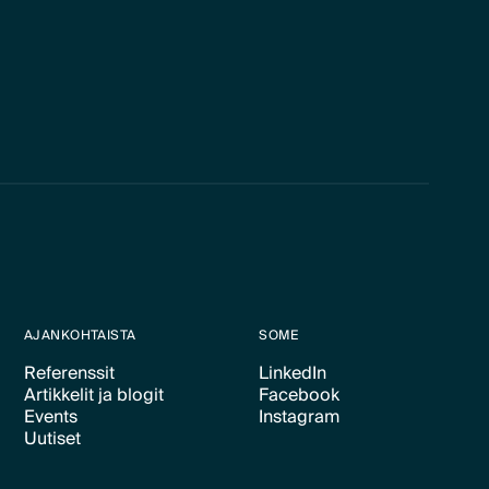
AJANKOHTAISTA
SOME
Referenssit
LinkedIn
Artikkelit ja blogit
Facebook
Text Link
Text Link
Events
Instagram
Text Link
Text Link
Uutiset
Text Link
Text Link
Text Link