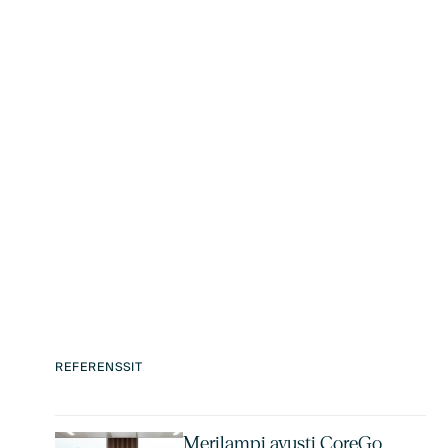
REFERENSSIT
Merilampi avusti CoreGo