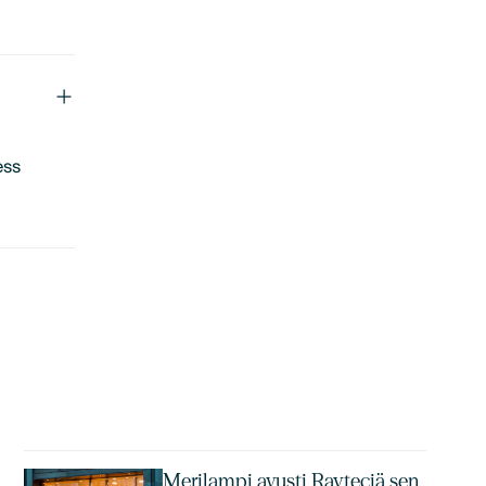
ess
Merilampi avusti Rayteciä sen