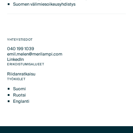
Suomen välimiesoikeusyhdistys
YHTEYSTIEDOT
040 199 1039
emil.melen@merilampi.com
Text Link
LinkedIn
Text Link
Text Link
ERIKOISTUMISALUEET
Riidanratkaisu
Text Link
TYÖKIELET
Suomi
Ruotsi
Englanti