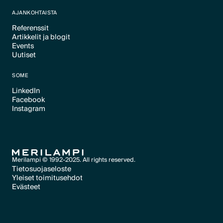
Text Link
AJANKOHTAISTA
Referenssit
Artikkelit ja blogit
Text Link
Events
Text Link
Uutiset
Text Link
Text Link
SOME
LinkedIn
Facebook
Text Link
Instagram
Text Link
Text Link
Merilampi © 1992-2025. All rights reserved.
Tietosuojaseloste
Yleiset toimitusehdot
Text Link
Evästeet
Text Link
Evästeet