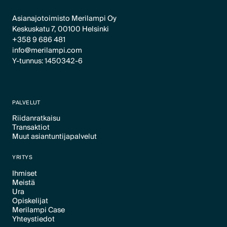
Asianajotoimisto Merilampi Oy
Keskuskatu 7, 00100 Helsinki
+358 9 686 481
info@merilampi.com
Y-tunnus: 1450342-6
PALVELUT
Riidanratkaisu
Transaktiot
Text Link
Muut asiantuntijapalvelut
Text Link
Text Link
YRITYS
Ihmiset
Meistä
Text Link
Ura
Text Link
Opiskelijat
Text Link
Merilampi Case
Text Link
Yhteystiedot
Text Link