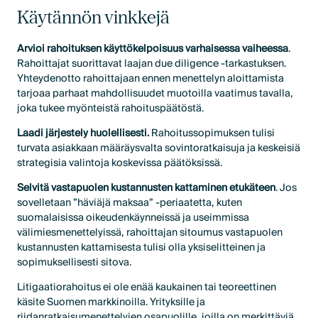
Käytännön vinkkejä
Arvioi rahoituksen käyttökelpoisuus varhaisessa vaiheessa
.
Rahoittajat suorittavat laajan due diligence -tarkastuksen.
Yhteydenotto rahoittajaan ennen menettelyn aloittamista
tarjoaa parhaat mahdollisuudet muotoilla vaatimus tavalla,
joka tukee myönteistä rahoituspäätöstä.
Laadi järjestely huolellisesti.
Rahoitussopimuksen tulisi
turvata asiakkaan määräysvalta sovintoratkaisuja ja keskeisiä
strategisia valintoja koskevissa päätöksissä.
Selvitä vastapuolen kustannusten kattaminen etukäteen
. Jos
sovelletaan ”häviäjä maksaa” -periaatetta, kuten
suomalaisissa oikeudenkäynneissä ja useimmissa
välimiesmenettelyissä, rahoittajan sitoumus vastapuolen
kustannusten kattamisesta tulisi olla yksiselitteinen ja
sopimuksellisesti sitova.
Litigaatiorahoitus ei ole enää kaukainen tai teoreettinen
käsite Suomen markkinoilla. Yrityksille ja
riidanratkaisumenettelyjen osapuolille, joilla on merkittäviä