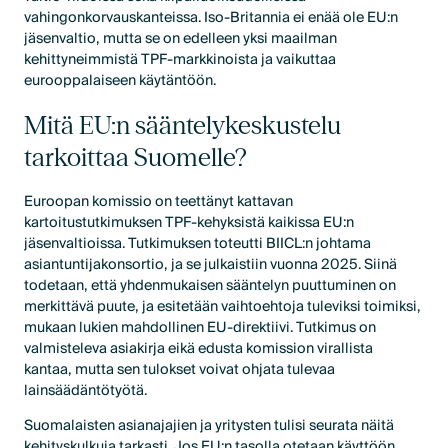
vahingonkorvauskanteissa. Iso-Britannia ei enää ole EU:n
jäsenvaltio, mutta se on edelleen yksi maailman
kehittyneimmistä TPF-markkinoista ja vaikuttaa
eurooppalaiseen käytäntöön.
Mitä EU:n sääntelykeskustelu
tarkoittaa Suomelle?
Euroopan komissio on teettänyt kattavan
kartoitustutkimuksen TPF-kehyksistä kaikissa EU:n
jäsenvaltioissa. Tutkimuksen toteutti BIICL:n johtama
asiantuntijakonsortio, ja se julkaistiin vuonna 2025. Siinä
todetaan, että yhdenmukaisen sääntelyn puuttuminen on
merkittävä puute, ja esitetään vaihtoehtoja tuleviksi toimiksi,
mukaan lukien mahdollinen EU-direktiivi. Tutkimus on
valmisteleva asiakirja eikä edusta komission virallista
kantaa, mutta sen tulokset voivat ohjata tulevaa
lainsäädäntötyötä.
Suomalaisten asianajajien ja yritysten tulisi seurata näitä
kehityskulkuja tarkasti. Jos EU:n tasolla otetaan käyttöön