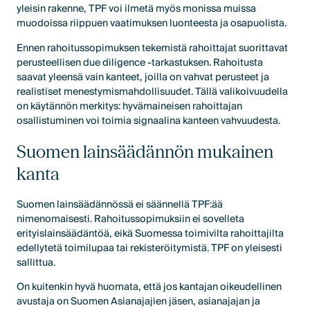
yleisin rakenne, TPF voi ilmetä myös monissa muissa
muodoissa riippuen vaatimuksen luonteesta ja osapuolista.
Ennen rahoitussopimuksen tekemistä rahoittajat suorittavat
perusteellisen due diligence -tarkastuksen. Rahoitusta
saavat yleensä vain kanteet, joilla on vahvat perusteet ja
realistiset menestymismahdollisuudet. Tällä valikoivuudella
on käytännön merkitys: hyvämaineisen rahoittajan
osallistuminen voi toimia signaalina kanteen vahvuudesta.
Suomen lainsäädännön mukainen
kanta
Suomen lainsäädännössä ei säännellä TPF:ää
nimenomaisesti. Rahoitussopimuksiin ei sovelleta
erityislainsäädäntöä, eikä Suomessa toimivilta rahoittajilta
edellytetä toimilupaa tai rekisteröitymistä. TPF on yleisesti
sallittua.
On kuitenkin hyvä huomata, että jos kantajan oikeudellinen
avustaja on Suomen Asianajajien jäsen, asianajajan ja