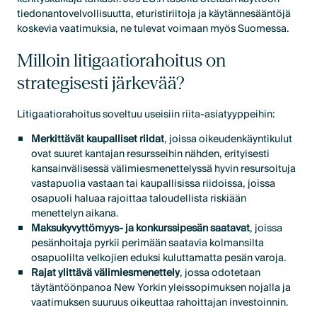
tiedonantovelvollisuutta, eturistiriitoja ja käytännesääntöjä
koskevia vaatimuksia, ne tulevat voimaan myös Suomessa.
Milloin litigaatiorahoitus on
strategisesti järkevää?
Litigaatiorahoitus soveltuu useisiin riita-asiatyyppeihin:
Merkittävät kaupalliset riidat
, joissa oikeudenkäyntikulut
ovat suuret kantajan resursseihin nähden, erityisesti
kansainvälisessä välimiesmenettelyssä hyvin resursoituja
vastapuolia vastaan tai kaupallisissa riidoissa, joissa
osapuoli haluaa rajoittaa taloudellista riskiään
menettelyn aikana.
Maksukyvyttömyys- ja konkurssipesän saatavat
, joissa
pesänhoitaja pyrkii perimään saatavia kolmansilta
osapuolilta velkojien eduksi kuluttamatta pesän varoja.
Rajat ylittävä välimiesmenettely
, jossa odotetaan
täytäntöönpanoa New Yorkin yleissopimuksen nojalla ja
vaatimuksen suuruus oikeuttaa rahoittajan investoinnin.