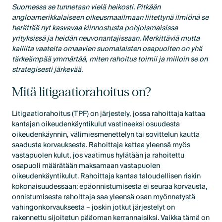
Suomessa se tunnetaan vielä heikosti. Pitkään
angloamerikkalaiseen oikeusmaailmaan liitettynä ilmiönä se
herättää nyt kasvavaa kiinnostusta pohjoismaisissa
yrityksissä ja heidän neuvonantajissaan. Merkittäviä mutta
kalliita vaateita omaavien suomalaisten osapuolten on yhä
tärkeämpää ymmärtää, miten rahoitus toimii ja milloin se on
strategisesti järkevää.
Mitä litigaatiorahoitus on?
Litigaatiorahoitus (TPF) on järjestely, jossa rahoittaja kattaa
kantajan oikeudenkäyntikulut vastineeksi osuudesta
oikeudenkäynnin, välimiesmenettelyn tai sovittelun kautta
saadusta korvauksesta. Rahoittaja kattaa yleensä myös
vastapuolen kulut, jos vaatimus hylätään ja rahoitettu
osapuoli määrätään maksamaan vastapuolen
oikeudenkäyntikulut. Rahoittaja kantaa taloudellisen riskin
kokonaisuudessaan: epäonnistumisesta ei seuraa korvausta,
onnistumisesta rahoittaja saa yleensä osan myönnetystä
vahingonkorvauksesta – joskin jotkut järjestelyt on
rakennettu sijoitetun pääoman kerrannaisiksi. Vaikka tämä on