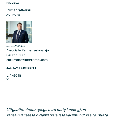
PALVELUT
Riidanratkaisu
Text Link
AUTHORS
Emil Melén
Associate Partner, asianajaja
040 199 1039
emil.melen@merilampi.com
JAA TÄMÄ ARTIKKELI
LinkedIn
X
LinkedIn
X
Litigaatiorahoitus (engl. third party funding) on
kansainvälisessä riidanratkaisussa vakiintunut käsite, mutta