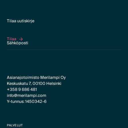
Tilaa uutiskirje
Tilaa
Tilaa
Asianajotoimisto Merilampi Oy
Keskuskatu 7, 00100 Helsinki
+358 9 686 481
info@merilampi.com
Y-tunnus: 1450342-6
PALVELUT