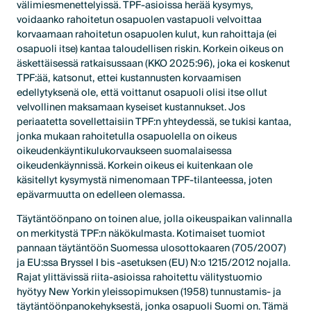
välimiesmenettelyissä. TPF-asioissa herää kysymys,
voidaanko rahoitetun osapuolen vastapuoli velvoittaa
korvaamaan rahoitetun osapuolen kulut, kun rahoittaja (ei
osapuoli itse) kantaa taloudellisen riskin. Korkein oikeus on
äskettäisessä ratkaisussaan (KKO 2025:96), joka ei koskenut
TPF:ää, katsonut, ettei kustannusten korvaamisen
edellytyksenä ole, että voittanut osapuoli olisi itse ollut
velvollinen maksamaan kyseiset kustannukset. Jos
periaatetta sovellettaisiin TPF:n yhteydessä, se tukisi kantaa,
jonka mukaan rahoitetulla osapuolella on oikeus
oikeudenkäyntikulukorvaukseen suomalaisessa
oikeudenkäynnissä. Korkein oikeus ei kuitenkaan ole
käsitellyt kysymystä nimenomaan TPF-tilanteessa, joten
epävarmuutta on edelleen olemassa.
Täytäntöönpano on toinen alue, jolla oikeuspaikan valinnalla
on merkitystä TPF:n näkökulmasta. Kotimaiset tuomiot
pannaan täytäntöön Suomessa ulosottokaaren (705/2007)
ja EU:ssa Bryssel I bis -asetuksen (EU) N:o 1215/2012 nojalla.
Rajat ylittävissä riita-asioissa rahoitettu välitystuomio
hyötyy New Yorkin yleissopimuksen (1958) tunnustamis- ja
täytäntöönpanokehyksestä, jonka osapuoli Suomi on. Tämä