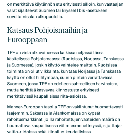
on merkittävä käytännön etu erityisesti silloin, kun vastaajan
varat sijaitsevat Suomen tai Bryssel I bis -asetuksen
soveltamisalan ulkopuolella.
Katsaus Pohjoismaihin ja
Eurooppaan
TPF on vielä alkuvaiheessa kaikissa neljässä tässä
käsitellyssä Pohjoismaassa (Ruotsissa, Norjassa, Tanskassa
ja Suomessa), joskin käyttö vaihtelee maittain. Ruotsissa
toiminta on ollut vilkkainta, kun taas Norjassa ja Tanskassa
käyttö on ollut hillitympää, suurin piirtein verrattavissa
Suomeen, jossa TPF on edelleen suhteellisen harvinaista,
mutta herättää kasvavaa kiinnostusta erityisesti
merkittävissä kaupallisissa riita-asioissa.
Manner-Euroopan tasolla TPF on vakiintunut huomattavasti
laajemmin. Saksassa ja Alankomaissa on kypsät
rahoitusmarkkinat, joilla rahoitettujen vaateiden määrä on
huomattava kaupallisessa välimiesmenettelyssä, sijoittaja-
valtio-riidoissa sekä kilpailuoikeudellisissa