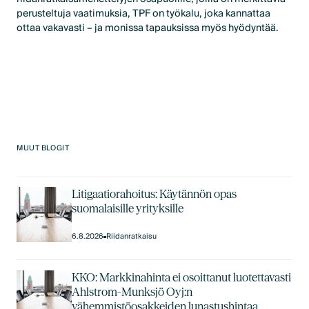
perusteltuja vaatimuksia, TPF on työkalu, joka kannattaa
ottaa vakavasti – ja monissa tapauksissa myös hyödyntää.
MUUT BLOGIT
Litigaatiorahoitus: Käytännön opas
suomalaisille yrityksille
6.8.2026
Riidanratkaisu
KKO: Markkinahinta ei osoittanut luotettavasti
Ahlstrom-Munksjö Oyj:n
vähemmistöosakkeiden lunastushintaa