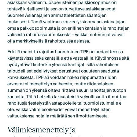
asiakkaan välinen tulosperusteinen palkkiosopimus on
tehtävä kirjallisesti ja sen on turvattava asiakkaan edut
Suomen Asianajajien ammattieettisten sääntöjen
mukaisesti. Tämä vaatimus koskee yksinomaan asianajajan
omaa palkkiosopimusta ja on erillinen kantajan ja rahoittajan
välisestä rahoitussopimuksesta – vaikka molemmat voivat
olla merkityksellisiä rahoitetussa asiassa.
Edellä mainittu rajoitus huomioiden TPF on periaatteessa
käytettävissä sekä kantajille että vastaajille. Käytännössä sitä
hyödyntävät kuitenkin yleensä kantajat, sillä rahoituksen
taloudelliset edellytykset perustuvat osuuteen saadusta
korvauksesta. TPF:ää voidaan hakea riippumatta riidan
arvosta tai menettelyn vaiheesta, mutta riidanalaisen
summan on yleensä oltava riittävän suuri rahoittajan tuoton
kannalta. Tällä hetkellä lakisääteistä velvollisuutta ilmoittaa
rahoitusjärjestelystä vastapuolelle tai tuomioistuimelle ei
ole, vaikka välimiesoikeudet voivat menettelyllisten
valtuuksiensa nojalla määrätä sen ilmoittamisesta.
Välimiesmenettely ja