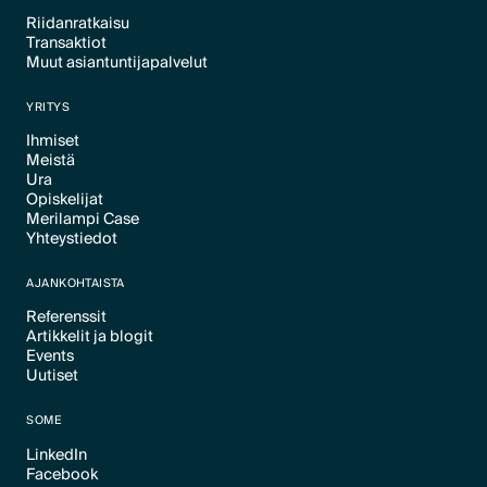
Riidanratkaisu
Transaktiot
Text Link
Muut asiantuntijapalvelut
Text Link
Text Link
YRITYS
Ihmiset
Meistä
Text Link
Ura
Text Link
Opiskelijat
Text Link
Merilampi Case
Text Link
Yhteystiedot
Text Link
Text Link
AJANKOHTAISTA
Referenssit
Artikkelit ja blogit
Text Link
Events
Text Link
Uutiset
Text Link
Text Link
SOME
LinkedIn
Facebook
Text Link