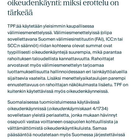
oikeudenkäynti: miksi erottelu on
tärkeää
TPF:ää käytetään yleisimmin kaupallisessa
välimiesmenettelyssä. Välimiesmenettelyissä (olipa
sovellettavana Suomen välimiesinstituutin (FAI), ICC:n tai
SCC:n säännöt) riidan kohteena olevat summat ovat
tyypillisesti oikeudenkäyntejä suurempia, mikä parantaa
rahoituksen taloudellista kannattavuutta. Rahoittajat
arvostavat myös välimiesmenettelyn tarjoamaa
luottamuksellisuutta hallinnoidessaan eri lainkäyttöalueilla
sijaitsevia vaateita. Lisäksi menettelyaikataulujen parempi
ennustettavuus on rahoittajan näkökulmasta lisäetu. TPF on
kuitenkin käytettävissä myös oikeudenkäynneissä.
Suomalaisessa tuomioistuimessa käytävässä
oikeudenkäynnissä (
oikeudenkäymiskaar
i 4/1734)
sovelletaan yleistä periaatetta, jonka mukaan hävinnyt
osapuoli vastaa voittaneen osapuolen kohtuullisista ja
välttämättömistä oikeudenkäyntikuluista. Samaa
pääsääntöä noudatetaan myös Suomessa järjestettävissä