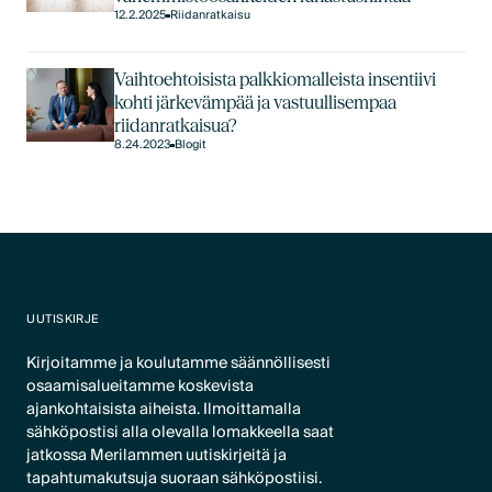
12.2.2025
Riidanratkaisu
Vaihtoehtoisista palkkiomalleista insentiivi
kohti järkevämpää ja vastuullisempaa
riidanratkaisua?
8.24.2023
Blogit
UUTISKIRJE
Kirjoitamme ja koulutamme säännöllisesti
osaamisalueitamme koskevista
ajankohtaisista aiheista. Ilmoittamalla
sähköpostisi alla olevalla lomakkeella saat
jatkossa Merilammen uutiskirjeitä ja
tapahtumakutsuja suoraan sähköpostiisi.