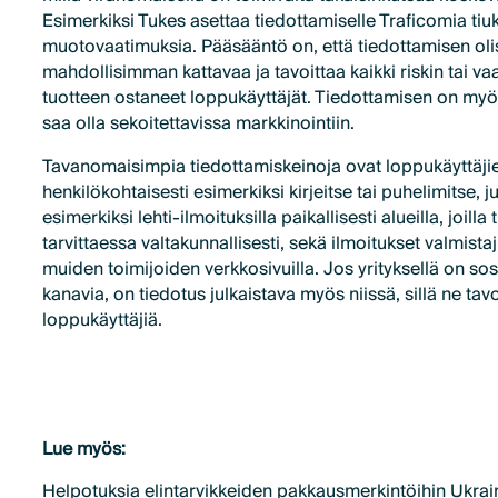
Esimerkiksi Tukes asettaa tiedottamiselle Traficomia ti
muotovaatimuksia. Pääsääntö on, että tiedottamisen olis
mahdollisimman kattavaa ja tavoittaa kaikki riskin tai v
tuotteen ostaneet loppukäyttäjät. Tiedottamisen on myö
saa olla sekoitettavissa markkinointiin.
Tavanomaisimpia tiedottamiskeinoja ovat loppukäyttäji
henkilökohtaisesti esimerkiksi kirjeitse tai puhelimitse, 
esimerkiksi lehti-ilmoituksilla paikallisesti alueilla, joilla
tarvittaessa valtakunnallisesti, sekä ilmoitukset valmistaj
muiden toimijoiden verkkosivuilla. Jos yrityksellä on so
kanavia, on tiedotus julkaistava myös niissä, sillä ne tav
loppukäyttäjiä.
Lue myös:
Helpotuksia elintarvikkeiden pakkausmerkintöihin Ukra