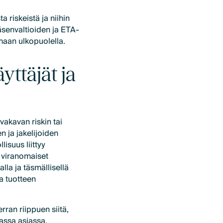
a riskeistä ja niihin
jäsenvaltioiden ja ETA-
maan ulkopuolella.
yttäjät ja
vakavan riskin tai
n ja jakelijoiden
isuus liittyy
 viranomaiset
alla ja täsmällisellä
aa tuotteen
rran riippuen siitä,
vassa asiassa.