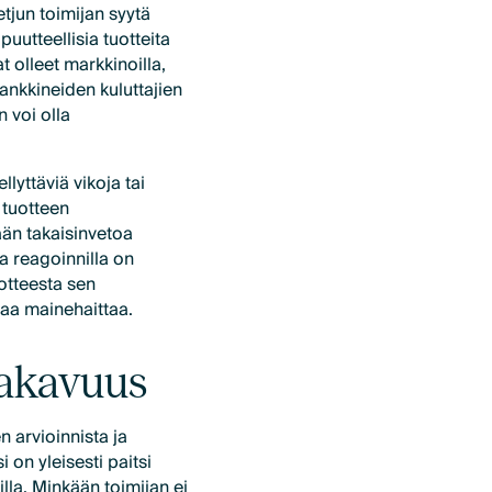
etjun toimijan syytä
puutteellisia tuotteita
t olleet markkinoilla,
ankkineiden kuluttajien
 voi olla
llyttäviä vikoja tai
 tuotteen
ään takaisinvetoa
la reagoinnilla on
uotteesta sen
uvaa mainehaittaa.
 vakavuus
 arvioinnista ja
 on yleisesti paitsi
illa. Minkään toimijan ei