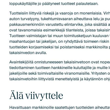
loppukäyttäjille jo päätyneet tuotteet palautetaan.
Tuotteisiin liittyviä riskejä ja vaaroja on monenlaisia. Vir
auton turvatyyny, tukehtumisvaaran aiheuttava lelu ja puu
pakkausmerkinnöin varustettu elintarvike, joka sisältää a
ovat tavanomaisia esimerkkejä tilanteista, joissa takaisi
Tuotteen valmistajan tai muun toimitusketjuun kuuluvan 
maahantuojan tai jakelijan, on ryhdyttävä toimeen riskin
tuotteiden korjaamiseksi tai poistamiseksi markkinoilta 
takaisinvedon avulla.
Avaintekijöitä onnistuneeseen takaisinvetoon ovat nopea
tiedottaminen tuotteen hankkineille kuluttajille ja muille 
jakelijoille sekä toimivaltaisille viranomaisille. Yritysten 
takaisinvetoihin liittyvistä menettelyistä ja käytännön ohj
Älä viivyttele
Havaittuaan markkinoille saatettujen tuotteiden aiheutt