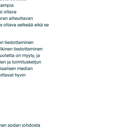
ukempia
i oltava
aaran aiheuttavan
s oltava selkeää eikä se
en tiedottaminen
julkinen tiedottaminen
 tuotetta on myyty, ja
ien ja toimitusketjun
siaalisen median
oittavat hyvin
inan sodan johdosta