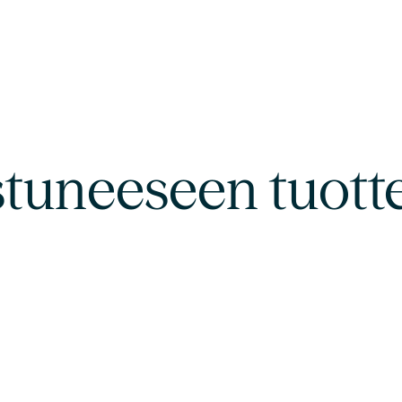
stuneeseen tuott
n