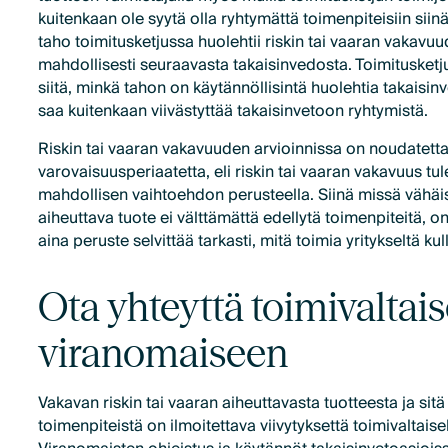
kuitenkaan ole syytä olla ryhtymättä toimenpiteisiin siin
taho toimitusketjussa huolehtii riskin tai vaaran vakavuud
mahdollisesti seuraavasta takaisinvedosta. Toimitusketj
siitä, minkä tahon on käytännöllisintä huolehtia takaisin
saa kuitenkaan viivästyttää takaisinvetoon ryhtymistä.
Riskin tai vaaran vakavuuden arvioinnissa on noudatett
varovaisuusperiaatetta, eli riskin tai vaaran vakavuus t
mahdollisen vaihtoehdon perusteella. Siinä missä vähäis
aiheuttava tuote ei välttämättä edellytä toimenpiteitä, on
aina peruste selvittää tarkasti, mitä toimia yritykseltä ku
Ota yhteyttä toimivaltai
viranomaiseen
Vakavan riskin tai vaaran aiheuttavasta tuotteesta ja sit
toimenpiteistä on ilmoitettava viivytyksettä toimivaltaise