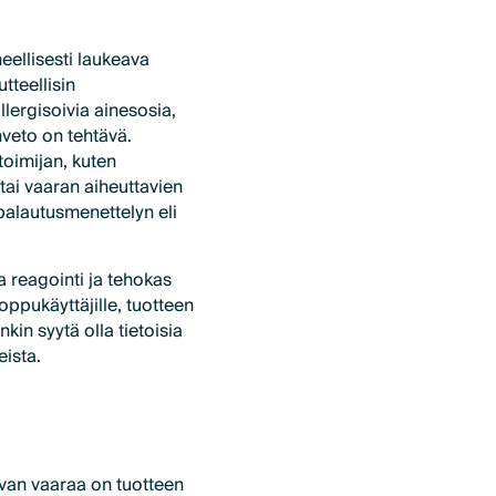
heellisesti laukeava
tteellisin
llergisoivia ainesosia,
nveto on tehtävä.
toimijan, kuten
 tai vaaran aiheuttavien
palautusmenettelyn eli
 reagointi ja tehokas
loppukäyttäjille, tuotteen
onkin syytä olla tietoisia
eista.
avan vaaraa on tuotteen