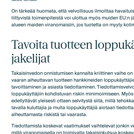
On tärkeää huomata, että velvollisuus ilmoittaa havaituist
liittyvistä toimenpiteistä voi ulottua myös muiden EU:n 
alueen maiden viranomaisiin, jos tuotetta on myyty koti
Tavoita tuotteen loppukä
jakelijat
Takaisinvedon onnistumisen kannalta kriittinen vaihe on 
vaaran aiheuttavan tuotteen hankkineiden loppukäyttäjie
tavoittaminen ja asiasta tiedottaminen. Tiedottamisvelvoll
loppukäyttäjiin kohdistuvan riskin minimoimiseen. Myös
edellyttävät yleisesti ottaen selvitystä siitä, millä tehokka
tavalla kuluttajia ja muita loppukäyttäjiä aiotaan tiedott
aiheuttamasta riskistä tai vaarasta.
Tiedottamista koskevat vaatimukset vaihtelevat jonkin ve
millä viranomaisella on toimivalta takaisinkutsua koske