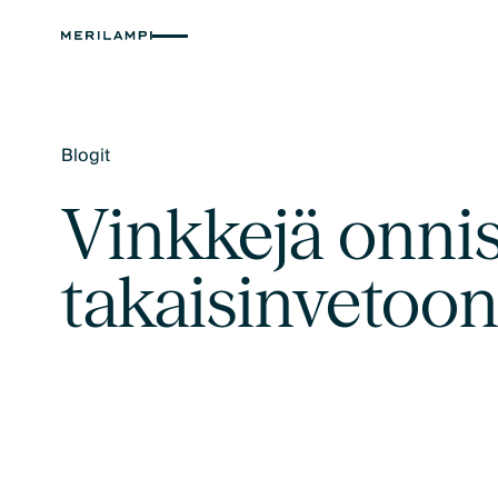
Blogit
Text Link
Vinkkejä onni
takaisinvetoo