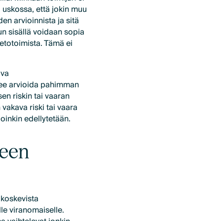
ä uskossa, että jokin muu
en arvioinnista ja sitä
un sisällä voidaan sopia
vetotoimista. Tämä ei
ava
ulee arvioida pahimman
en riskin tai vaaran
 vakava riski tai vaara
lloinkin edellytetään.
seen
ä koskevista
lle viranomaiselle.