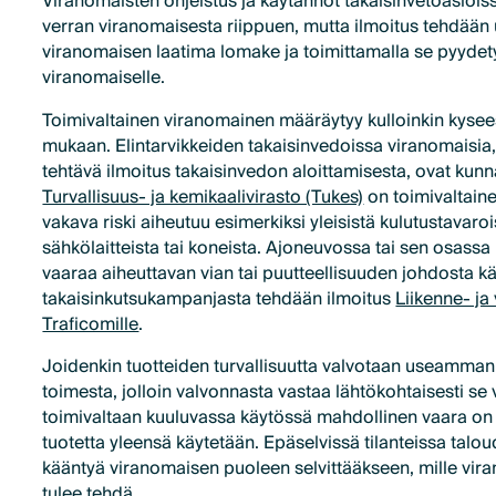
Viranomaisten ohjeistus ja käytännöt takaisinvetoasioiss
verran viranomaisesta riippuen, mutta ilmoitus tehdään
viranomaisen laatima lomake ja toimittamalla se pyydety
viranomaiselle.
Toimivaltainen viranomainen määräytyy kulloinkin kysee
mukaan. Elintarvikkeiden takaisinvedoissa viranomaisia, 
tehtävä ilmoitus takaisinvedon aloittamisesta, ovat kunn
Turvallisuus- ja kemikaalivirasto (Tukes)
on toimivaltain
vakava riski aiheutuu esimerkiksi yleisistä kulutustavarois
sähkölaitteista tai koneista. Ajoneuvossa tai sen osass
vaaraa aiheuttavan vian tai puutteellisuuden johdosta k
takaisinkutsukampanjasta tehdään ilmoitus
Liikenne- ja 
Traficomille
.
Joidenkin tuotteiden turvallisuutta valvotaan useamman
toimesta, jolloin valvonnasta vastaa lähtökohtaisesti se
toimivaltaan kuuluvassa käytössä mahdollinen vaara on h
tuotetta yleensä käytetään. Epäselvissä tilanteissa talou
kääntyä viranomaisen puoleen selvittääkseen, mille vira
tulee tehdä.