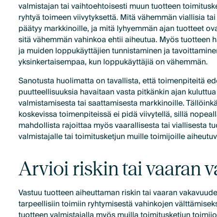
valmistajan tai vaihtoehtoisesti muun tuotteen toimitusk
ryhtyä toimeen viivytyksettä. Mitä vähemmän viallisia tai 
päätyy markkinoille, ja mitä lyhyemmän ajan tuotteet ova
sitä vähemmän vahinkoa ehtii aiheutua. Myös tuotteen h
ja muiden loppukäyttäjien tunnistaminen ja tavoittaminen
yksinkertaisempaa, kun loppukäyttäjiä on vähemmän.
Sanotusta huolimatta on tavallista, että toimenpiteitä ede
puutteellisuuksia havaitaan vasta pitkänkin ajan kuluttua
valmistamisesta tai saattamisesta markkinoille. Tällöink
koskevissa toimenpiteissä ei pidä viivytellä, sillä nopeal
mahdollista rajoittaa myös vaarallisesta tai viallisesta t
valmistajalle tai toimitusketjun muille toimijoille aiheut
Arvioi riskin tai vaaran
Vastuu tuotteen aiheuttaman riskin tai vaaran vakavuuden
tarpeellisiin toimiin ryhtymisestä vahinkojen välttämiseksi
tuotteen valmistajalla myös muilla toimitusketjun toimijo