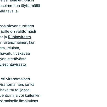
a vaihtelevat jonkin
 useimmiten täyttämällä
llä tavalla
ssä olevan tuotteen
joille on välittömästi
at ja
Ruokavirasto
.
en viranomainen, kun
ta, leluista,
a havaitun vakavaa
äynnistettävästä
viestintävirasto
 eri viranomaisen
 viranomainen, jonka
avaittu tai jossa
dentoimija voi kuitenkin
nomaiselle ilmoitukset