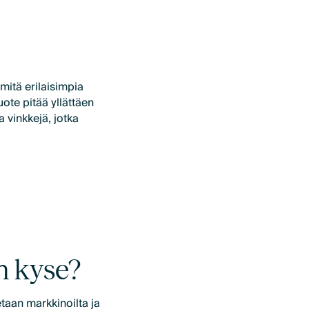
 mitä erilaisimpia
uote pitää yllättäen
 vinkkejä, jotka
n kyse?
etaan markkinoilta ja