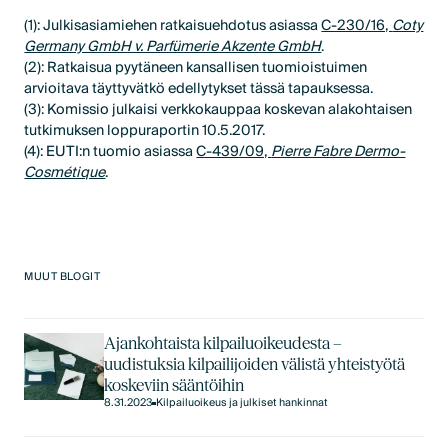
(1): Julkisasiamiehen ratkaisuehdotus asiassa
C-230/16,
Coty
Germany GmbH v. Parfümerie Akzente GmbH
.
(2): Ratkaisua pyytäneen kansallisen tuomioistuimen
arvioitava täyttyvätkö edellytykset tässä tapauksessa.
(3): Komissio julkaisi verkkokauppaa koskevan alakohtaisen
tutkimuksen loppuraportin 10.5.2017.
(4): EUTI:n tuomio asiassa
C-439/09,
Pierre Fabre Dermo-
Cosmétique
.
MUUT BLOGIT
Ajankohtaista kilpailuoikeudesta –
uudistuksia kilpailijoiden välistä yhteistyötä
koskeviin sääntöihin
8.31.2023
Kilpailuoikeus ja julkiset hankinnat