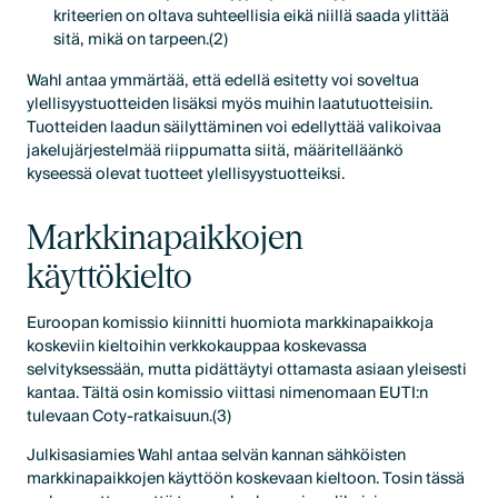
kriteerien on oltava suhteellisia eikä niillä saada ylittää
sitä, mikä on tarpeen.(2)
Wahl antaa ymmärtää, että edellä esitetty voi soveltua
ylellisyystuotteiden lisäksi myös muihin laatutuotteisiin.
Tuotteiden laadun säilyttäminen voi edellyttää valikoivaa
jakelujärjestelmää riippumatta siitä, määritelläänkö
kyseessä olevat tuotteet ylellisyystuotteiksi.
Markkinapaikkojen
käyttökielto
Euroopan komissio kiinnitti huomiota markkinapaikkoja
koskeviin kieltoihin verkkokauppaa koskevassa
selvityksessään, mutta pidättäytyi ottamasta asiaan yleisesti
kantaa. Tältä osin komissio viittasi nimenomaan EUTI:n
tulevaan Coty-ratkaisuun.(3)
Julkisasiamies Wahl antaa selvän kannan sähköisten
markkinapaikkojen käyttöön koskevaan kieltoon. Tosin tässä