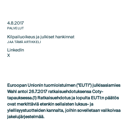
4.8.2017
PALVELUT
Kilpailuoikeus ja julkiset hankinnat
Text Link
JAA TÄMÄ ARTIKKELI
LinkedIn
X
LinkedIn
X
Euroopan Unionin tuomioistuimen ("EUTI") julkisasiamies
Wahl antoi 26.7.2017 ratkaisuehdotuksensa Coty-
tapauksessa.(1) Ratkaisuehdotus ja lopulta EUTI:n päätös
ovat merkittäviä etenkin sellaisten luksus- ja
ylellisyystuotteiden kannalta, joihin sovelletaan valikoivaa
jakelujärjestelmää.