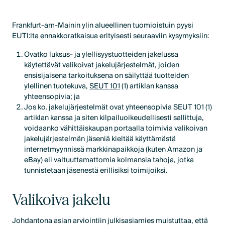
Frankfurt-am-Mainin ylin alueellinen tuomioistuin pyysi
EUTI:lta ennakkoratkaisua erityisesti seuraaviin kysymyksiin:
Ovatko luksus- ja ylellisyystuotteiden jakelussa
käytettävät valikoivat jakelujärjestelmät, joiden
ensisijaisena tarkoituksena on säilyttää tuotteiden
ylellinen tuotekuva,
SEUT 101
(1) artiklan kanssa
yhteensopivia; ja
Jos ko. jakelujärjestelmät ovat yhteensopivia SEUT 101 (1)
artiklan kanssa ja siten kilpailuoikeudellisesti sallittuja,
voidaanko vähittäiskaupan portaalla toimivia valikoivan
jakelujärjestelmän jäseniä kieltää käyttämästä
internetmyynnissä markkinapaikkoja (kuten Amazon ja
eBay) eli valtuuttamattomia kolmansia tahoja, jotka
tunnistetaan jäsenestä erillisiksi toimijoiksi.
Valikoiva jakelu
Johdantona asian arviointiin julkisasiamies muistuttaa, että