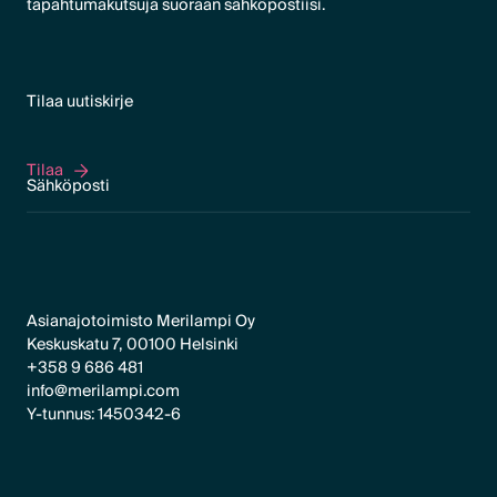
tapahtumakutsuja suoraan sähköpostiisi.
Tilaa uutiskirje
Tilaa
Tilaa
Asianajotoimisto Merilampi Oy
Keskuskatu 7, 00100 Helsinki
+358 9 686 481
info@merilampi.com
Y-tunnus: 1450342-6