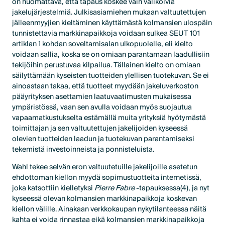
on huomattava, että tapaus koskee vain valikoivia
jakelujärjestelmiä. Julkisasiamiehen mukaan valtuutettujen
jälleenmyyjien kieltäminen käyttämästä kolmansien ulospäin
tunnistettavia markkinapaikkoja voidaan sulkea SEUT 101
artiklan 1 kohdan soveltamisalan ulkopuolelle, eli kielto
voidaan sallia, koska se on omiaan parantamaan laadullisiin
tekijöihin perustuvaa kilpailua. Tällainen kielto on omiaan
säilyttämään kyseisten tuotteiden ylellisen tuotekuvan. Se ei
ainoastaan takaa, että tuotteet myydään jakeluverkoston
pääyrityksen asettamien laatuvaatimusten mukaisessa
ympäristössä, vaan sen avulla voidaan myös suojautua
vapaamatkustukselta estämällä muita yrityksiä hyötymästä
toimittajan ja sen valtuutettujen jakelijoiden kyseessä
olevien tuotteiden laadun ja tuotekuvan parantamiseksi
tekemistä investoinneista ja ponnisteluista.
Wahl tekee selvän eron valtuutetuille jakelijoille asetetun
ehdottoman kiellon myydä sopimustuotteita internetissä,
joka katsottiin kielletyksi
Pierre Fabre
-tapauksessa(4), ja nyt
kyseessä olevan kolmansien markkinapaikkoja koskevan
kiellon välille. Ainakaan verkkokaupan nykytilanteessa näitä
kahta ei voida rinnastaa eikä kolmansien markkinapaikkoja