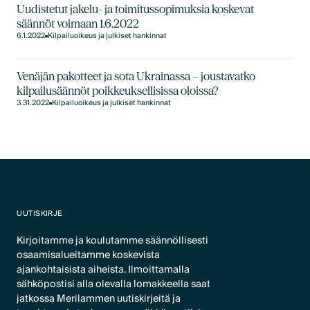
Uudistetut jakelu- ja toimitussopimuksia koskevat
säännöt voimaan 1.6.2022
6.1.2022
Kilpailuoikeus ja julkiset hankinnat
Venäjän pakotteet ja sota Ukrainassa – joustavatko
kilpailusäännöt poikkeuksellisissa oloissa?
3.31.2022
Kilpailuoikeus ja julkiset hankinnat
UUTISKIRJE
Kirjoitamme ja koulutamme säännöllisesti
osaamisalueitamme koskevista
ajankohtaisista aiheista. Ilmoittamalla
sähköpostisi alla olevalla lomakkeella saat
jatkossa Merilammen uutiskirjeitä ja