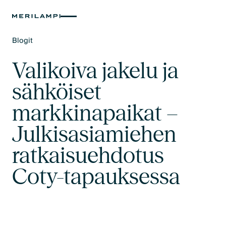
Blogit
Text Link
Valikoiva jakelu ja
sähköiset
markkinapaikat –
Julkisasiamiehen
ratkaisuehdotus
Coty-tapauksessa