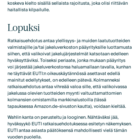
koskeva kielto sisällä sellaista rajoitusta, joka olisi riittävän
haitallista kilpailulle.
Lopuksi
Ratkaisuehdotus antaa ylellisyys- ja muiden laatutuotteiden
valmistajille ja/tai jakeluverkoston pääyrityksille luottamusta
siihen, että valikoivat jakelujärjestelmät katsotaan edelleen
hyväksyttäviksi. Toiseksi periaate, jonka mukaan pääyritys
voi järjestää jakeluverkostonsa haluamallaan tavalla, kunhan
ne täyttävät EUTI:n oikeuskäytännössä asettavat edellä
mainitut edellytykset, on edelleen pätevä. Kolmanneksi
ratkaisuehdotus antaa vihreää valoa sille, että valikoivassa
jakelussa olevien tuotteiden myynti valtuuttamattomien
kolmansien omistamilla markkinalustoilla (tässä
tapauksessa Amazon.de-sivuston kautta), voidaan kieltää.
Wahlin kanta on perusteltu ja looginen. Nähtäväksi jää,
hyväksyykö EUTI ratkaisuehdotuksessa esitetyn näkemyksen.
EUTI antaa asiasta päätöksensä mahdollisesti vielä tämän
vuoden puolella.