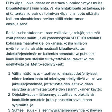
EU:n kilpailuoikeudessa on otettava huomioon myös muita
kilpailutekijöitä kuin hinta. Vaikka hintakilpailu on tärkeää, se
ei kuitenkaan ole ainoa toimivan kilpailun muoto eikä sitä
kaikissa olosuhteissa tarvitse pitää ehdottoman
ensisijaisena.
Ratkaisuehdotuksen mukaan valikoivat jakelujärjestelmät
ovat yleensä sallittuja eli yhteensopivia SEUT 101 artiklan 1
kohdassa määrätyn kiellon kanssa, koska niillä on
myönteinen tai ainakin neutraali kilpailuvaikutus.
Jakelujärjestelmän on kuitenkin perustuttava puhtaasti
laadullisiin perusteisiin eli täytettävä seuraavat kolme
edellytystä (ns. Metro-edellytykset):
Välttämättömyys – tuotteen ominaisuudet (erityisesti
niiden korkea laatu tai teknisyys) edellyttävät valikoivaa
jakelujärjestelmää, jotta tuotteiden laatu voidaan
säilyttää ja varmistaa tuotteiden asianmukainen käyttö;
Objektiivisuus – jälleenmyyjät valitaan objektiivisin
laadullisin perustein ja ko. perusteita sovelletaan
syrjimättä; ja
Suhteellisuus – jälleenmyyjiä/jälleenmyyntiä koskevien