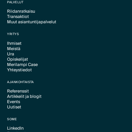
PALVELUT
Riidanratkaisu
Transaktiot
Text Link
Muut asiantuntijapalvelut
Text Link
Text Link
YRITYS
Ihmiset
Meistä
Text Link
Ura
Text Link
Opiskelijat
Text Link
Merilampi Case
Text Link
Yhteystiedot
Text Link
Text Link
AJANKOHTAISTA
Referenssit
Artikkelit ja blogit
Text Link
Events
Text Link
Uutiset
Text Link
Text Link
SOME
LinkedIn