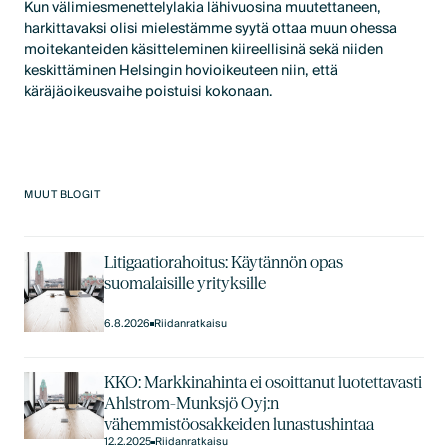
Kun välimiesmenettelylakia lähivuosina muutettaneen,
harkittavaksi olisi mielestämme syytä ottaa muun ohessa
moitekanteiden käsitteleminen kiireellisinä sekä niiden
keskittäminen Helsingin hovioikeuteen niin, että
käräjäoikeusvaihe poistuisi kokonaan.
MUUT BLOGIT
Litigaatiorahoitus: Käytännön opas
suomalaisille yrityksille
6.8.2026
Riidanratkaisu
KKO: Markkinahinta ei osoittanut luotettavasti
Ahlstrom-Munksjö Oyj:n
vähemmistöosakkeiden lunastushintaa
12.2.2025
Riidanratkaisu