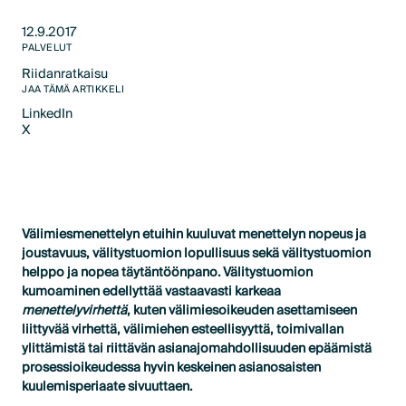
12.9.2017
PALVELUT
Riidanratkaisu
Text Link
JAA TÄMÄ ARTIKKELI
LinkedIn
X
LinkedIn
X
Välimiesmenettelyn etuihin kuuluvat menettelyn nopeus ja
joustavuus, välitystuomion lopullisuus sekä välitystuomion
helppo ja nopea täytäntöönpano. Välitystuomion
kumoaminen edellyttää vastaavasti karkeaa
menettelyvirhettä
, kuten välimiesoikeuden asettamiseen
liittyvää virhettä, välimiehen esteellisyyttä, toimivallan
ylittämistä tai riittävän asianajomahdollisuuden epäämistä
prosessioikeudessa hyvin keskeinen asianosaisten
kuulemisperiaate sivuuttaen.