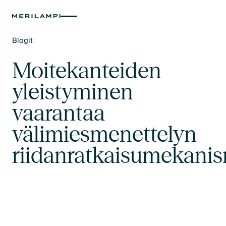
Blogit
Text Link
Moitekanteiden
yleistyminen
vaarantaa
välimiesmenettelyn
riidanratkaisumekani