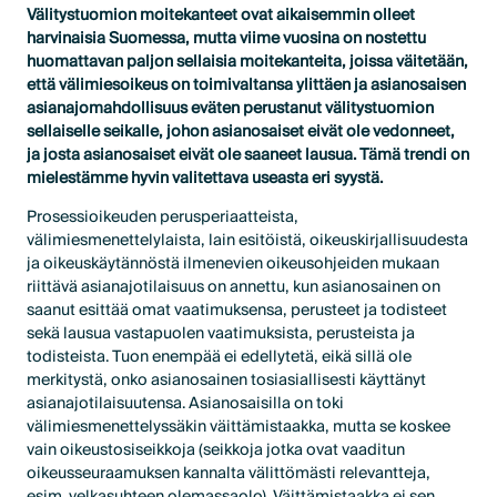
Välitystuomion moitekanteet ovat aikaisemmin olleet
harvinaisia Suomessa, mutta viime vuosina on nostettu
huomattavan paljon sellaisia moitekanteita, joissa väitetään,
että välimiesoikeus on toimivaltansa ylittäen ja asianosaisen
asianajomahdollisuus eväten perustanut välitystuomion
sellaiselle seikalle, johon asianosaiset eivät ole vedonneet,
ja josta asianosaiset eivät ole saaneet lausua. Tämä trendi on
mielestämme hyvin valitettava useasta eri syystä.
Prosessioikeuden perusperiaatteista,
välimiesmenettelylaista, lain esitöistä, oikeuskirjallisuudesta
ja oikeuskäytännöstä ilmenevien oikeusohjeiden mukaan
riittävä asianajotilaisuus on annettu, kun asianosainen on
saanut esittää omat vaatimuksensa, perusteet ja todisteet
sekä lausua vastapuolen vaatimuksista, perusteista ja
todisteista. Tuon enempää ei edellytetä, eikä sillä ole
merkitystä, onko asianosainen tosiasiallisesti käyttänyt
asianajotilaisuutensa. Asianosaisilla on toki
välimiesmenettelyssäkin väittämistaakka, mutta se koskee
vain oikeustosiseikkoja (seikkoja jotka ovat vaaditun
oikeusseuraamuksen kannalta välittömästi relevantteja,
esim. velkasuhteen olemassaolo). Väittämistaakka ei sen