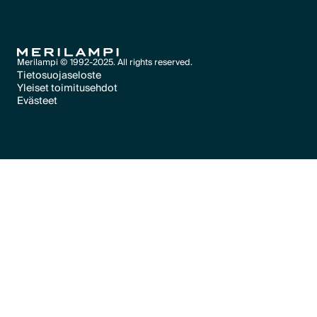
Text Link
Merilampi © 1992-2025. All rights reserved.
Tietosuojaseloste
Yleiset toimitusehdot
Text Link
Evästeet
Text Link
Evästeet