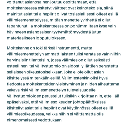
voittanut asianosainen joutuu osoittamaan, että
moitekanteessa esitetyt väitteet ovat keinotekoisia, siinä
mainitut asiat tai aihepiirit olivat tosiasiallisesti olleet esillä
välimiesmenettelyssä, mitään menettelyvirhettä ei ollut
tapahtunut, ja moitekanteessa on pohjimmiltaan kyse vain
hävinneen asianosaisen tyytymättömyydestä jutun
materiaaliseen lopputulokseen.
Moitekanne on toki tärkeä instrumentti, mutta
välimiesmenettelyn ammattilaisten tulisi varata se vain niihin
harvinaisiin tilanteisiin, jossa välimies on ollut selkeästi
esteellinen, tai välitystuomio on aidosti yllättäen perustettu
sellaiseen oikeustosiseikkaan, joka ei ole ollut asian
käsittelyssä mitenkään esillä. Välimiestenkin olisi hyvä
tiedostaa moitekanteiden yleistyminen ja niiden aiheuttama
vakava riski välimiesmenettelyn tulevaisuudelle.
Välitystuomioiden perustelut tulisikin kirjoittaa niin, ettei jää
epäselväksi, että välimiesoikeuden johtopäätöksissä
käsitellyt asiat tai aihepiirit ovat käytännössä olleet esillä
välimiesoikeudessa, vaikka niihin ei välttämättä olisi
nimenomaisesti vedottukaan.