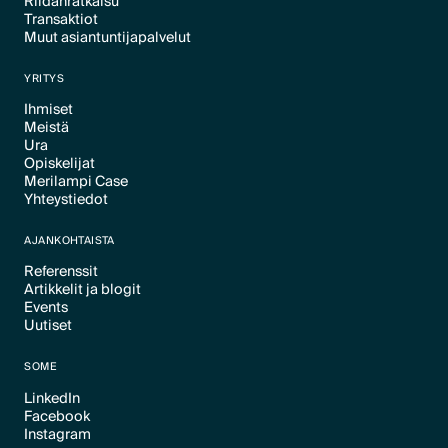
Riidanratkaisu
Transaktiot
Text Link
Muut asiantuntijapalvelut
Text Link
Text Link
YRITYS
Ihmiset
Meistä
Text Link
Ura
Text Link
Opiskelijat
Text Link
Merilampi Case
Text Link
Yhteystiedot
Text Link
Text Link
AJANKOHTAISTA
Referenssit
Artikkelit ja blogit
Text Link
Events
Text Link
Uutiset
Text Link
Text Link
SOME
LinkedIn
Facebook
Text Link
Instagram
Text Link