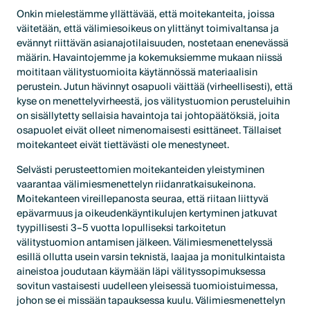
Onkin mielestämme yllättävää, että moitekanteita, joissa
väitetään, että välimiesoikeus on ylittänyt toimivaltansa ja
evännyt riittävän asianajotilaisuuden, nostetaan enenevässä
määrin. Havaintojemme ja kokemuksiemme mukaan niissä
moititaan välitystuomioita käytännössä materiaalisin
perustein. Jutun hävinnyt osapuoli väittää (virheellisesti), että
kyse on menettelyvirheestä, jos välitystuomion perusteluihin
on sisällytetty sellaisia havaintoja tai johtopäätöksiä, joita
osapuolet eivät olleet nimenomaisesti esittäneet. Tällaiset
moitekanteet eivät tiettävästi ole menestyneet.
Selvästi perusteettomien moitekanteiden yleistyminen
vaarantaa välimiesmenettelyn riidanratkaisukeinona.
Moitekanteen vireillepanosta seuraa, että riitaan liittyvä
epävarmuus ja oikeudenkäyntikulujen kertyminen jatkuvat
tyypillisesti 3–5 vuotta lopulliseksi tarkoitetun
välitystuomion antamisen jälkeen. Välimiesmenettelyssä
esillä ollutta usein varsin teknistä, laajaa ja monitulkintaista
aineistoa joudutaan käymään läpi välityssopimuksessa
sovitun vastaisesti uudelleen yleisessä tuomioistuimessa,
johon se ei missään tapauksessa kuulu. Välimiesmenettelyn