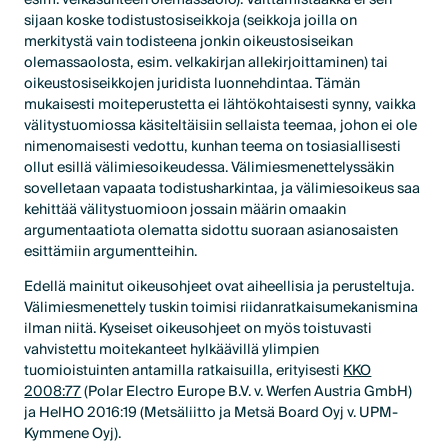
sijaan koske todistustosiseikkoja (seikkoja joilla on
merkitystä vain todisteena jonkin oikeustosiseikan
olemassaolosta, esim. velkakirjan allekirjoittaminen) tai
oikeustosiseikkojen juridista luonnehdintaa. Tämän
mukaisesti moiteperustetta ei lähtökohtaisesti synny, vaikka
välitystuomiossa käsiteltäisiin sellaista teemaa, johon ei ole
nimenomaisesti vedottu, kunhan teema on tosiasiallisesti
ollut esillä välimiesoikeudessa. Välimiesmenettelyssäkin
sovelletaan vapaata todistusharkintaa, ja välimiesoikeus saa
kehittää välitystuomioon jossain määrin omaakin
argumentaatiota olematta sidottu suoraan asianosaisten
esittämiin argumentteihin.
Edellä mainitut oikeusohjeet ovat aiheellisia ja perusteltuja.
Välimiesmenettely tuskin toimisi riidanratkaisumekanismina
ilman niitä. Kyseiset oikeusohjeet on myös toistuvasti
vahvistettu moitekanteet hylkäävillä ylimpien
tuomioistuinten antamilla ratkaisuilla, erityisesti
KKO
2008:77
(Polar Electro Europe B.V. v. Werfen Austria GmbH)
ja HelHO 2016:19 (Metsäliitto ja Metsä Board Oyj v. UPM-
Kymmene Oyj).