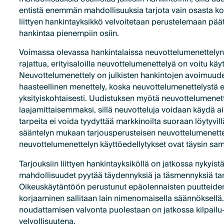
entistä enemmän mahdollisuuksia tarjota vain osasta k
liittyen hankintayksikkö velvoitetaan perustelemaan pää
hankintaa pienempiin osiin.
Voimassa olevassa hankintalaissa neuvottelumenettelyn k
rajattua, erityisaloilla neuvottelumenettelyä on voitu käy
Neuvottelumenettely on julkisten hankintojen avoimuud
haasteellinen menettely, koska neuvottelumenettelystä e
yksityiskohtaisesti. Uudistuksen myötä neuvottelumenet
laajamittaisemmaksi, sillä neuvotteluja voidaan käydä a
tarpeita ei voida tyydyttää markkinoilta suoraan löytyvill
sääntelyn mukaan tarjousperusteisen neuvottelumenettely
neuvottelumenettelyn käyttöedellytykset ovat täysin sam
Tarjouksiin liittyen hankintayksiköllä on jatkossa nykyis
mahdollisuudet pyytää täydennyksiä ja täsmennyksiä tarj
Oikeuskäytäntöön perustunut epäolennaisten puutteiden
korjaaminen sallitaan lain nimenomaisella säännöksellä.
noudattamisen valvonta puolestaan on jatkossa kilpailu- 
velvollisuutena.