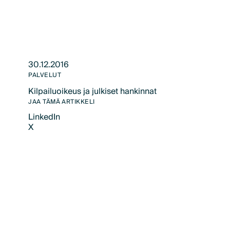
30.12.2016
PALVELUT
Kilpailuoikeus ja julkiset hankinnat
Text Link
JAA TÄMÄ ARTIKKELI
LinkedIn
X
LinkedIn
X