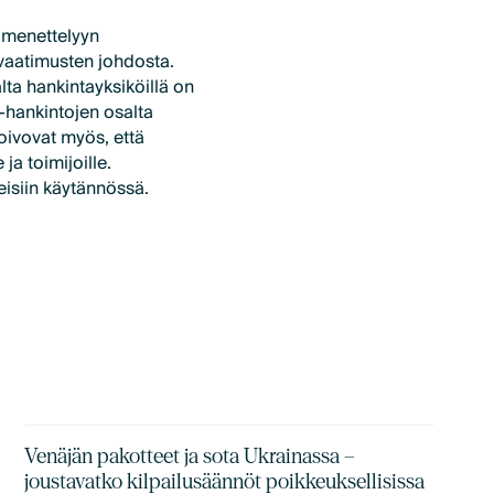
tamenettelyyn
ovaatimusten johdosta.
lta hankintayksiköillä on
-hankintojen osalta
toivovat myös, että
 ja toimijoille.
eisiin käytännössä.
Venäjän pakotteet ja sota Ukrainassa –
joustavatko kilpailusäännöt poikkeuksellisissa