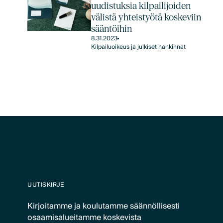
uudistuksia kilpailijoiden
välistä yhteistyötä koskeviin
sääntöihin
8.31.2023
Kilpailuoikeus ja julkiset hankinnat
UUTISKIRJE
Kirjoitamme ja koulutamme säännöllisesti
osaamisalueitamme koskevista