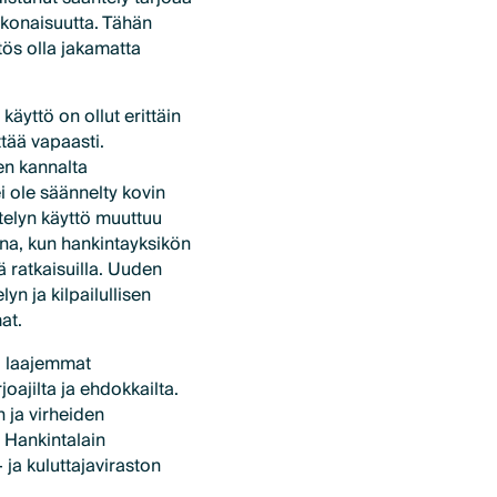
okonaisuutta. Tähän
tös olla jakamatta
äyttö on ollut erittäin
ttää vapaasti.
en kannalta
i ole säännelty kovin
telyn käyttö muuttuu
ina, kun hankintayksikön
ä ratkaisuilla. Uuden
n ja kilpailullisen
at.
tä laajemmat
oajilta ja ehdokkailta.
 ja virheiden
 Hankintalain
ja kuluttajaviraston