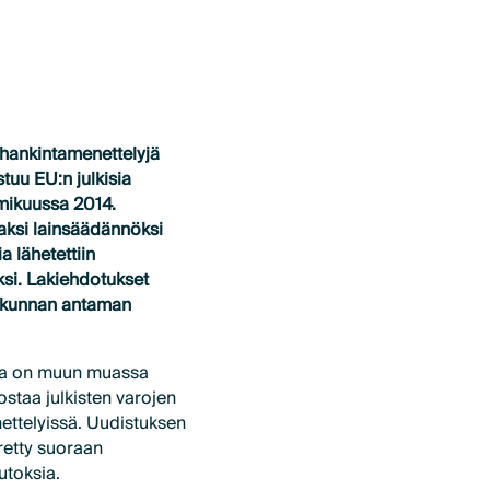
a hankintamenettelyjä
tuu EU:n julkisia
elmikuussa 2014.
aksi lainsäädännöksi
a lähetettiin
ksi. Lakiehdotukset
iokunnan antaman
na on muun muassa
ostaa julkisten varojen
ettelyissä. Uudistuksen
retty suoraan
utoksia.