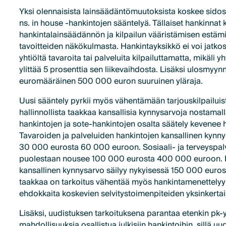
Yksi olennaisista lainsäädäntömuutoksista koskee sidos
ns. in house -hankintojen sääntelyä. Tällaiset hankinnat 
hankintalainsäädännön ja kilpailun vääristämisen estäm
tavoitteiden näkökulmasta. Hankintayksikkö ei voi jatk
yhtiöltä tavaroita tai palveluita kilpailuttamatta, mikäli
ylittää 5 prosenttia sen liikevaihdosta. Lisäksi ulosmyynn
euromääräinen 500 000 euron suuruinen yläraja.
Uusi sääntely pyrkii myös vähentämään tarjouskilpailuis
hallinnollista taakkaa kansallisia kynnysarvoja nostamall
hankintojen ja sote-hankintojen osalta säätely kevenee 
Tavaroiden ja palveluiden hankintojen kansallinen kynny
30 000 eurosta 60 000 euroon. Sosiaali- ja terveyspal
puolestaan nousee 100 000 eurosta 400 000 euroon.
kansallinen kynnysarvo säilyy nykyisessä 150 000 euross
taakkaa on tarkoitus vähentää myös hankintamenettelyyn l
ehdokkaita koskevien selvitystoimenpiteiden yksinkertai
Lisäksi, uudistuksen tarkoituksena parantaa etenkin pk-y
mahdollisuuksia osallistua julkisiin hankintoihin, sillä uu