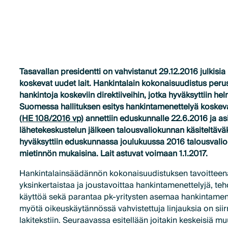
Tasavallan presidentti on vahvistanut 29.12.2016 julkisi
koskevat uudet lait. Hankintalain kokonaisuudistus perus
hankintoja koskeviin direktiiveihin, jotka hyväksyttiin h
Suomessa hallituksen esitys hankintamenettelyä koskev
(
HE 108/2016 vp
) annettiin eduskunnalle 22.6.2016 ja asi
lähetekeskustelun jälkeen talousvaliokunnan käsiteltävä
hyväksyttiin eduskunnassa joulukuussa 2016 talousval
mietinnön mukaisina. Lait astuvat voimaan 1.1.2017.
Hankintalainsäädännön kokonaisuudistuksen tavoittee
yksinkertaistaa ja joustavoittaa hankintamenettelyjä, teh
käyttöä sekä parantaa pk-yritysten asemaa hankintamen
myötä oikeuskäytännössä vahvistettuja linjauksia on siir
lakitekstiin. Seuraavassa esitellään joitakin keskeisiä mu