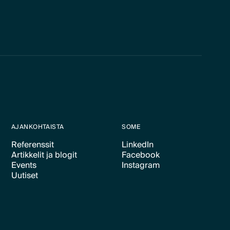
AJANKOHTAISTA
SOME
Referenssit
LinkedIn
Artikkelit ja blogit
Facebook
Text Link
Text Link
Events
Instagram
Text Link
Text Link
Uutiset
Text Link
Text Link
Text Link