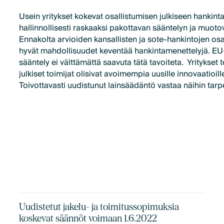
Usein yritykset kokevat osallistumisen julkiseen hankin
hallinnollisesti raskaaksi pakottavan sääntelyn ja muot
Ennakolta arvioiden kansallisten ja sote-hankintojen osa
hyvät mahdollisuudet keventää hankintamenettelyjä. EU
sääntely ei välttämättä saavuta tätä tavoiteta. Yritykset 
julkiset toimijat olisivat avoimempia uusille innovaatioille
Toivottavasti uudistunut lainsäädäntö vastaa näihin tarp
Uudistetut jakelu- ja toimitussopimuksia
koskevat säännöt voimaan 1.6.2022