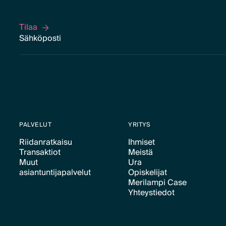
Tilaa
Tilaa
PALVELUT
YRITYS
Riidanratkaisu
Ihmiset
Transaktiot
Meistä
Text Link
Text Link
Muut
Ura
Text Link
Text Link
asiantuntijapalvelut
Opiskelijat
Text Link
Merilampi Case
Text Link
Text Link
Yhteystiedot
Text Link
Text Link