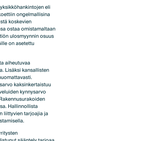
yksikköhankintojen eli
koettiin ongelmallisina
istä koskevien
ossa ostaa omistamaltaan
 yhtiön ulosmyynnin osuus
ille on asetettu
ta aiheutuvaa
a. Lisäksi kansallisten
huomattavasti.
sarvo kaksinkertaistuu
veluiden kynnysarvo
 Rakennusurakoiden
a. Hallinnollista
iittyvien tarjoajia ja
stamisella.
ritysten
distunut sääntely tarjoaa