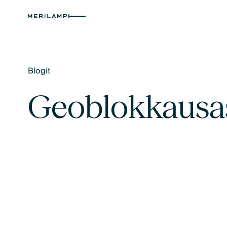
Blogit
Text Link
Geoblokkausas