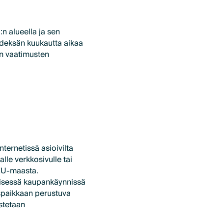
n alueella ja sen
yhdeksän kuukautta aikaa
n vaatimusten
nternetissä asioivilta
lle verkkosivulle tai
 EU-maasta.
isessä kaupankäynnissä
ispaikkaan perustuva
ostetaan