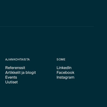
AJANKOHTAISTA
SOME
Referenssit
LinkedIn
Artikkelit ja blogit
Facebook
Text Link
Text Link
Events
Instagram
Text Link
Text Link
Uutiset
Text Link
Text Link
Text Link