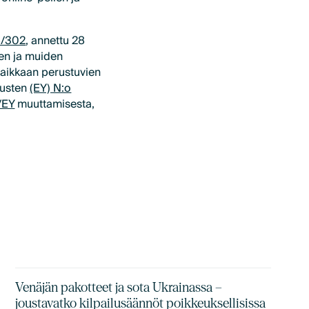
8/302
, annettu 28
en ja muiden
spaikkaan perustuvien
tusten
(EY) N:o
/EY
muuttamisesta,
Venäjän pakotteet ja sota Ukrainassa –
joustavatko kilpailusäännöt poikkeuksellisissa