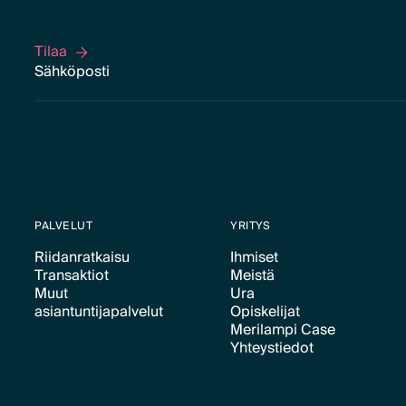
Tilaa
Tilaa
PALVELUT
YRITYS
Riidanratkaisu
Ihmiset
Transaktiot
Meistä
Text Link
Text Link
Muut
Ura
Text Link
Text Link
asiantuntijapalvelut
Opiskelijat
Text Link
Merilampi Case
Text Link
Text Link
Yhteystiedot
Text Link
Text Link