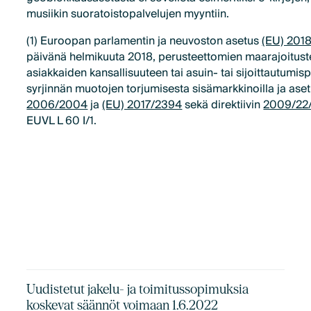
musiikin suoratoistopalvelujen myyntiin.
(1) Euroopan parlamentin ja neuvoston asetus
(EU) 201
päivänä helmikuuta 2018, perusteettomien maarajoitust
asiakkaiden kansallisuuteen tai asuin- tai sijoittautumi
syrjinnän muotojen torjumisesta sisämarkkinoilla ja ase
2006/2004
ja
(EU) 2017/2394
sekä direktiivin
2009/22
EUVL L 60 I/1.
Uudistetut jakelu- ja toimitussopimuksia
koskevat säännöt voimaan 1.6.2022