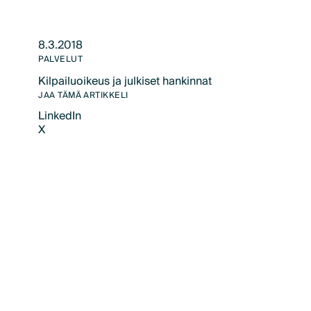
8.3.2018
PALVELUT
Kilpailuoikeus ja julkiset hankinnat
Text Link
JAA TÄMÄ ARTIKKELI
LinkedIn
X
LinkedIn
X