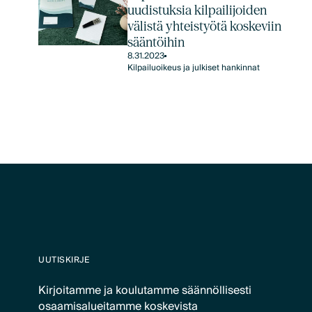
uudistuksia kilpailijoiden
välistä yhteistyötä koskeviin
sääntöihin
8.31.2023
Kilpailuoikeus ja julkiset hankinnat
UUTISKIRJE
Kirjoitamme ja koulutamme säännöllisesti
osaamisalueitamme koskevista