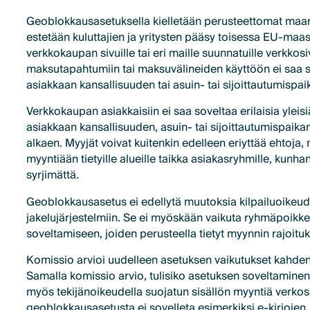
Geoblokkausasetuksella kielletään perusteettomat maaraj
estetään kuluttajien ja yritysten pääsy toisessa EU-maas
verkkokaupan sivuille tai eri maille suunnatuille verkkos
maksutapahtumiin tai maksuvälineiden käyttöön ei saa so
asiakkaan kansallisuuden tai asuin- tai sijoittautumispai
Verkkokaupan asiakkaisiin ei saa soveltaa erilaisia yleis
asiakkaan kansallisuuden, asuin- tai sijoittautumispaika
alkaen. Myyjät voivat kuitenkin edelleen eriyttää ehtoja, 
myyntiään tietyille alueille taikka asiakasryhmille, kunh
syrjimättä.
Geoblokkausasetus ei edellytä muutoksia kilpailuoikeudell
jakelujärjestelmiin. Se ei myöskään vaikuta ryhmäpoikk
soveltamiseen, joiden perusteella tietyt myynnin rajoituks
Komissio arvioi uudelleen asetuksen vaikutukset kahden
Samalla komissio arvio, tulisiko asetuksen soveltamin
myös tekijänoikeudella suojatun sisällön myyntiä verkoss
geoblokkausasetusta ei sovelleta esimerkiksi e-kirjojen,