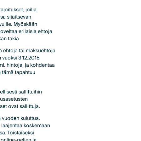
oitukset, joilla
sa sijaitsevan
ivuille. Myöskään
veltaa erilaisia ehtoja
kan takia.
iä ehtoja tai maksuehtoja
n vuoksi 3.12.2018
ml. hintoja, ja kohdentaa
an tämä tapahtuu
isesti sallittuihin
eusasetusten
et ovat sallittuja.
 vuoden kuluttua.
en laajentaa koskemaan
a. Toistaiseksi
 online-pelien ja