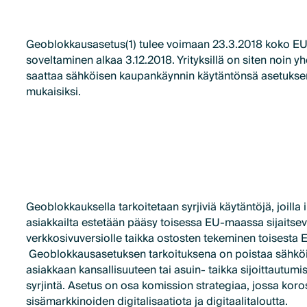
Geoblokkausasetus(1) tulee voimaan 23.3.2018 koko EU:
soveltaminen alkaa 3.12.2018. Yrityksillä on siten noin 
saattaa sähköisen kaupankäynnin käytäntönsä asetukse
mukaisiksi.
Geoblokkauksella tarkoitetaan syrjiviä käytäntöjä, joilla i
asiakkailta estetään pääsy toisessa EU-maassa sijaitseva
verkkosivuversiolle taikka ostosten tekeminen toisesta
Geoblokkausasetuksen tarkoituksena on poistaa sähkö
asiakkaan kansallisuuteen tai asuin- taikka sijoittautum
syrjintä. Asetus on osa komission strategiaa, jossa kor
sisämarkkinoiden digitalisaatiota ja digitaalitaloutta.