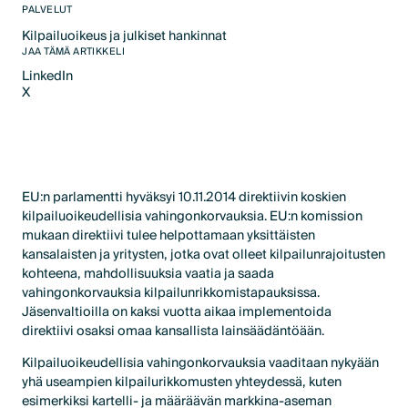
PALVELUT
Kilpailuoikeus ja julkiset hankinnat
Text Link
JAA TÄMÄ ARTIKKELI
LinkedIn
X
LinkedIn
X
EU:n parlamentti hyväksyi 10.11.2014 direktiivin koskien
kilpailuoikeudellisia vahingonkorvauksia. EU:n komission
mukaan direktiivi tulee helpottamaan yksittäisten
kansalaisten ja yritysten, jotka ovat olleet kilpailunrajoitusten
kohteena, mahdollisuuksia vaatia ja saada
vahingonkorvauksia kilpailunrikkomistapauksissa.
Jäsenvaltioilla on kaksi vuotta aikaa implementoida
direktiivi osaksi omaa kansallista lainsäädäntöään.
Kilpailuoikeudellisia vahingonkorvauksia vaaditaan nykyään
yhä useampien kilpailurikkomusten yhteydessä, kuten
esimerkiksi kartelli- ja määräävän markkina-aseman