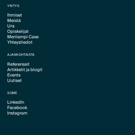
YRITYS
Ihmiset
Meistä
Text Link
Ura
Text Link
Opiskelijat
Text Link
Merilampi Case
Text Link
Yhteystiedot
Text Link
Text Link
AJANKOHTAISTA
Referenssit
Artikkelit ja blogit
Text Link
Events
Text Link
Uutiset
Text Link
Text Link
SOME
LinkedIn
Facebook
Text Link
Instagram
Text Link
Text Link