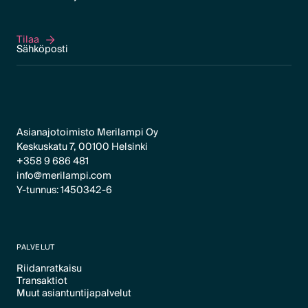
Tilaa
Tilaa
Asianajotoimisto Merilampi Oy
Keskuskatu 7, 00100 Helsinki
+358 9 686 481
info@merilampi.com
Y-tunnus: 1450342-6
PALVELUT
Riidanratkaisu
Transaktiot
Text Link
Muut asiantuntijapalvelut
Text Link
Text Link