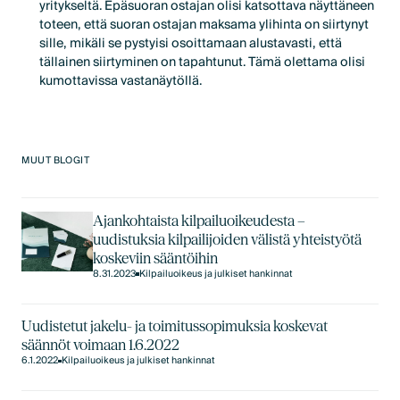
yritykseltä. Epäsuoran ostajan olisi katsottava näyttäneen
toteen, että suoran ostajan maksama ylihinta on siirtynyt
sille, mikäli se pystyisi osoittamaan alustavasti, että
tällainen siirtyminen on tapahtunut. Tämä olettama olisi
kumottavissa vastanäytöllä.
MUUT BLOGIT
Ajankohtaista kilpailuoikeudesta –
uudistuksia kilpailijoiden välistä yhteistyötä
koskeviin sääntöihin
8.31.2023
Kilpailuoikeus ja julkiset hankinnat
Uudistetut jakelu- ja toimitussopimuksia koskevat
säännöt voimaan 1.6.2022
6.1.2022
Kilpailuoikeus ja julkiset hankinnat