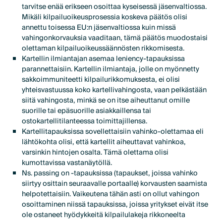
tarvitse enää erikseen osoittaa kyseisessä jäsenvaltiossa.
Mikäli kilpailuoikeusprosessia koskeva päätös olisi
annettu toisessa EU:n jäsenvaltiossa kuin missä
vahingonkorvauksia vaaditaan, tämä päätös muodostaisi
olettaman kilpailuoikeussäännösten rikkomisesta.
Kartellin ilmiantajan asemaa leniency-tapauksissa
parannettaisiin. Kartellin ilmiantaja, jolle on myönnetty
sakkoimmuniteetti kilpailurikkomuksesta, ei olisi
yhteisvastuussa koko kartellivahingosta, vaan pelkästään
siitä vahingosta, minkä se on itse aiheuttanut omille
suorille tai epäsuorille asiakkaillensa tai
ostokartellitilanteessa toimittajillensa.
Kartellitapauksissa sovellettaisiin vahinko-olettamaa eli
lähtökohta olisi, että kartellit aiheuttavat vahinkoa,
varsinkin hintojen osalta. Tämä olettama olisi
kumottavissa vastanäytöllä.
Ns. passing on -tapauksissa (tapaukset, joissa vahinko
siirtyy osittain seuraavalle portaalle) korvausten saamista
helpotettaisiin. Vaikeutena tähän asti on ollut vahingon
osoittaminen niissä tapauksissa, joissa yritykset eivät itse
ole ostaneet hyödykkeitä kilpailulakeja rikkoneelta