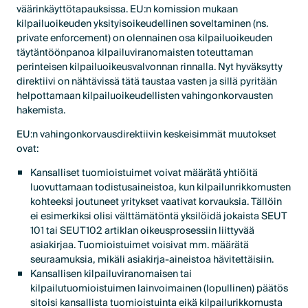
väärinkäyttötapauksissa. EU:n komission mukaan
kilpailuoikeuden yksityisoikeudellinen soveltaminen (ns.
private enforcement) on olennainen osa kilpailuoikeuden
täytäntöönpanoa kilpailuviranomaisten toteuttaman
perinteisen kilpailuoikeusvalvonnan rinnalla. Nyt hyväksytty
direktiivi on nähtävissä tätä taustaa vasten ja sillä pyritään
helpottamaan kilpailuoikeudellisten vahingonkorvausten
hakemista.
EU:n vahingonkorvausdirektiivin keskeisimmät muutokset
ovat:
Kansalliset tuomioistuimet voivat määrätä yhtiöitä
luovuttamaan todistusaineistoa, kun kilpailunrikkomusten
kohteeksi joutuneet yritykset vaativat korvauksia. Tällöin
ei esimerkiksi olisi välttämätöntä yksilöidä jokaista SEUT
101 tai SEUT102 artiklan oikeusprosessiin liittyvää
asiakirjaa. Tuomioistuimet voisivat mm. määrätä
seuraamuksia, mikäli asiakirja-aineistoa hävitettäisiin.
Kansallisen kilpailuviranomaisen tai
kilpailutuomioistuimen lainvoimainen (lopullinen) päätös
sitoisi kansallista tuomioistuinta eikä kilpailurikkomusta