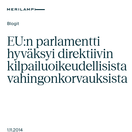
Blogit
Text Link
EU:n parlamentti
hyväksyi direktiivin
kilpailuoikeudellisista
vahingonkorvauksista
1.11.2014