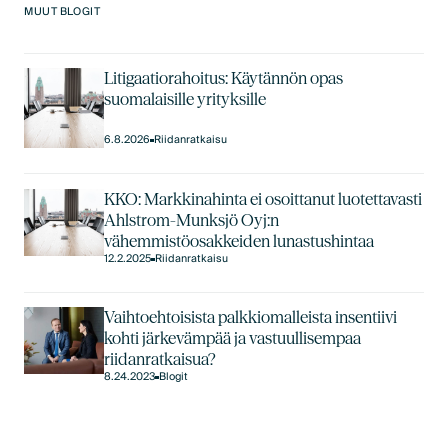
MUUT BLOGIT
Litigaatiorahoitus: Käytännön opas
suomalaisille yrityksille
6.8.2026
Riidanratkaisu
KKO: Markkinahinta ei osoittanut luotettavasti
Ahlstrom-Munksjö Oyj:n
vähemmistöosakkeiden lunastushintaa
12.2.2025
Riidanratkaisu
Vaihtoehtoisista palkkiomalleista insentiivi
kohti järkevämpää ja vastuullisempaa
riidanratkaisua?
8.24.2023
Blogit