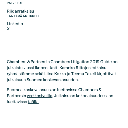
PALVELUT
Riidanratkaisu
Text Link
JAA TÄMÄ ARTIKKELI
LinkedIn
X
LinkedIn
X
Chambers & Partnersin Chambers Litigation 2019 Guide on
julkaistu. Jussi Ikonen, Antti Karanko Riitojen ratkaisu -
ryhmästämme sekä Liina Kokko ja Teemu Taxell kirjoittivat
julkaisuun Suomea koskevan osuuden.
Suomea koskeva osuus on luettavissa Chambers &
Partnersin
verkkosivuilla
. Julkaisu on kokonaisuudessaan
luettavissa
täällä
.