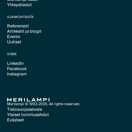
Text Link
Yhteystiedot
Text Link
Text Link
AJANKOHTAISTA
Referenssit
Artikkelit ja blogit
Text Link
Events
Text Link
Uutiset
Text Link
Text Link
SOME
LinkedIn
Facebook
Text Link
Instagram
Text Link
Text Link
Merilampi © 1992-2025. All rights reserved.
Tietosuojaseloste
Yleiset toimitusehdot
Text Link
Evästeet
Text Link
Evästeet