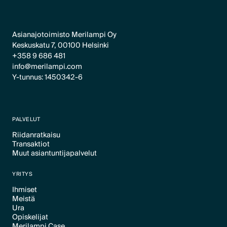
Asianajotoimisto Merilampi Oy
Keskuskatu 7, 00100 Helsinki
+358 9 686 481
info@merilampi.com
Y-tunnus: 1450342-6
PALVELUT
Riidanratkaisu
Transaktiot
Text Link
Muut asiantuntijapalvelut
Text Link
Text Link
YRITYS
Ihmiset
Meistä
Text Link
Ura
Text Link
Opiskelijat
Text Link
Merilampi Case