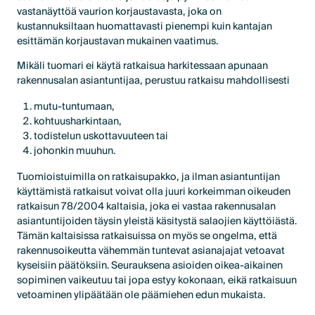
vastanäyttöä vaurion korjaustavasta, joka on
kustannuksiltaan huomattavasti pienempi kuin kantajan
esittämän korjaustavan mukainen vaatimus.
Mikäli tuomari ei käytä ratkaisua harkitessaan apunaan
rakennusalan asiantuntijaa, perustuu ratkaisu mahdollisesti
mutu-tuntumaan,
kohtuusharkintaan,
todistelun uskottavuuteen tai
johonkin muuhun.
Tuomioistuimilla on ratkaisupakko, ja ilman asiantuntijan
käyttämistä ratkaisut voivat olla juuri korkeimman oikeuden
ratkaisun 78/2004 kaltaisia, joka ei vastaa rakennusalan
asiantuntijoiden täysin yleistä käsitystä salaojien käyttöiästä.
Tämän kaltaisissa ratkaisuissa on myös se ongelma, että
rakennusoikeutta vähemmän tuntevat asianajajat vetoavat
kyseisiin päätöksiin. Seurauksena asioiden oikea-aikainen
sopiminen vaikeutuu tai jopa estyy kokonaan, eikä ratkaisuun
vetoaminen ylipäätään ole päämiehen edun mukaista.