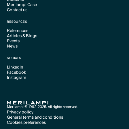
Text Link
Merilampi Case
Text Link
Contact us
Text Link
Text Link
RESOURCES
References
Articles & Blogs
Text Link
Events
Text Link
News
Text Link
Text Link
SOCIALS
LinkedIn
Facebook
Text Link
Instagram
Text Link
Text Link
Merilampi © 1992-2025. All rights reserved.
Privacy policy
General terms and conditions
Text Link
Cookies preferences
Text Link