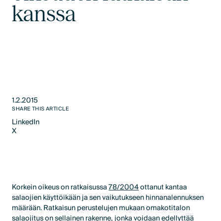
kanssa
1.2.2015
SHARE THIS ARTICLE
LinkedIn
X
LinkedIn
X
Korkein oikeus on ratkaisussa
78/2004
ottanut kantaa
salaojien käyttöikään ja sen vaikutukseen hinnanalennuksen
määrään. Ratkaisun perustelujen mukaan omakotitalon
salaojitus on sellainen rakenne, jonka voidaan edellyttää