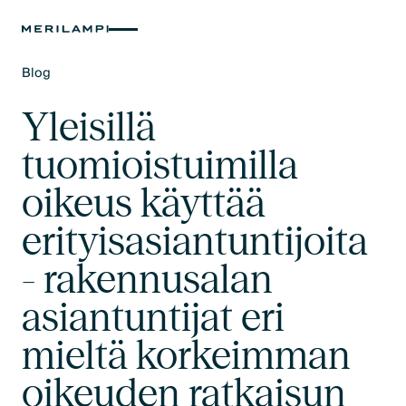
Blog
Text Link
Yleisillä
tuomioistuimilla
oikeus käyttää
erityisasiantuntijoita
- rakennusalan
asiantuntijat eri
mieltä korkeimman
oikeuden ratkaisun