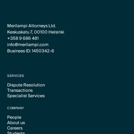
Merilampi Attorneys Ltd.
Keskuskatu 7, 00100 Helsinki
+358 9 686 481
info@merilampi.com
Business ID: 1450342-6
SERVICES
Dispute Resolution
Transactions
Text Link
Specialist Services
Text Link
Text Link
COMPANY
People
About us
Text Link
Careers
Text Link
Students