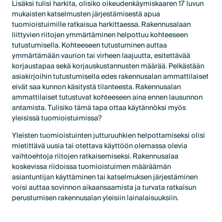
Lisäksi tulisi harkita, olisiko oikeudenkäymiskaaren 17 luvun
mukaisten katselmusten järjestämisestä apua
tuomioistuimille ratkaisua harkittaessa. Rakennusalaan
liittyvien riitojen ymmärtäminen helpottuu kohteeseen
tutustumisella. Kohteeseen tutustuminen auttaa
ymmärtämään vaurion tai virheen laajuutta, esitettävää
korjaustapaa sekä korjauskustannusten määrää. Pelkästään
asiakirjoihin tutustumisella edes rakennusalan ammattilaiset
eivät saa kunnon käsitystä tilanteesta. Rakennusalan
ammattilaiset tutustuvat kohteeseen aina ennen lausunnon
antamista. Tulisiko tämä tapa ottaa käytännöksi myös
yleisissä tuomioistuimissa?
Yleisten tuomioistuinten jutturuuhkien helpottamiseksi olisi
mietittävä uusia tai otettava käyttöön olemassa olevia
vaihtoehtoja riitojen ratkaisemiseksi. Rakennusalaa
koskevissa riidoissa tuomioistuimen määräämän
asiantuntijan käyttäminen tai katselmuksen järjestäminen
voisi auttaa sovinnon aikaansaamista ja turvata ratkaisun
perustumisen rakennusalan yleisiin lainalaisuuksiin.