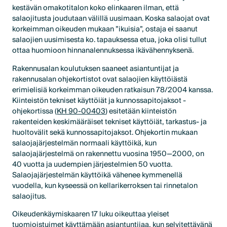
kestävän omakotitalon koko elinkaaren ilman, että
salaojitusta joudutaan välillä uusimaan. Koska salaojat ovat
korkeimman oikeuden mukaan ”ikuisia”, ostaja ei saanut
salaojien uusimisesta ko. tapauksessa etua, joka olisi tullut
ottaa huomioon hinnanalennuksessa ikävähennyksenä.
Rakennusalan koulutuksen saaneet asiantuntijat ja
rakennusalan ohjekortistot ovat salaojien käyttöiästä
erimielisiä korkeimman oikeuden ratkaisun 78/2004 kanssa.
Kiinteistön tekniset käyttöiät ja kunnossapitojaksot -
ohjekortissa (
KH 90-00403
) esitetään kiinteistön
rakenteiden keskimääräiset tekniset käyttöiät, tarkastus- ja
huoltovälit sekä kunnossapitojaksot. Ohjekortin mukaan
salaojajärjestelmän normaali käyttöikä, kun
salaojajärjestelmä on rakennettu vuosina 1950—2000, on
40 vuotta ja uudempien järjestelmien 50 vuotta.
Salaojajärjestelmän käyttöikä vähenee kymmenellä
vuodella, kun kyseessä on kellarikerroksen tai rinnetalon
salaojitus.
Oikeudenkäymiskaaren 17 luku oikeuttaa yleiset
tuomioistuimet käyttämään asiantuntijaa, kun selvitettävänä