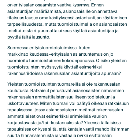
on erityisalan osaamista vaativa kysymys. Ennen
asiantuntijan määräämistä, asianosaisille on annettava
tilaisuus lausua oma käsityksensä asiantuntijan käyttämisen
tarpeellisuudesta, mutta tuomioistuimella on asianosaisten
mielipiteistä riippumatta oikeus käyttää asiantuntijaa ja
pyytää tältä lausunto.
Suomessa erityistuomioistuimissa–kuten
markkinaoikeudessa–erityisalan asiantuntemus on jo
huomioitu tuomioistuimen kokoonpanossa. Olisiko yleisten
tuomioistuinten myös syytä käyttää esimerkiksi
rakennusriidoissa rakennusalan asiantuntijoita apunaan?
Yleisten tuomioistuinten tuomareilla ei ole rakennusalan
koulutusta. Ratkaisut perustuvat asianosaisten nimeämien
rakennusalan ammattilaisten suulliseen todisteluun ja
uskottavuuteen. Miten tuomari voi päätyä oikeaan ratkaisuun
tapauksessa, jossa asianosaisten nimeämät rakennusalan
ammattilaiset ovat esimerkiksi erimielisiä vaurion
korjaustavasta ja/tai -kustannuksista? Yleensä tällaisissa
tapauksissa on kyse siitä, että kantaja vaatii mahdollisimman
suurta hinnanalennusta ja vastaaja pyrkii esittämään