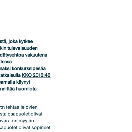
tä, joka kytkee
kin tulevaisuuden
idätysehtoa vakuutena
ydessä
omaksi konkurssipesää
ratkaisulla
KKO 2016:46
samalla käynyt
iinnittää huomiota
:n tehtaalle ovien
sta osapuolet olivat
avara on myyjän
apuolet olivat sopineet,