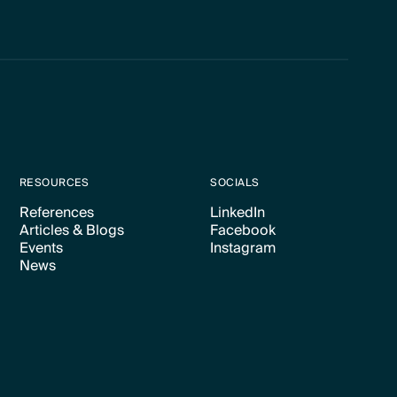
RESOURCES
SOCIALS
References
LinkedIn
Articles & Blogs
Facebook
Text Link
Text Link
Events
Instagram
Text Link
Text Link
News
Text Link
Text Link
Text Link