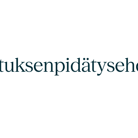
stuksenpidätyseh