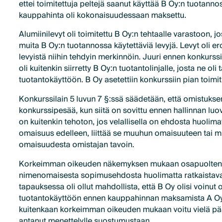
ettei toimitettuja peltejä saanut käyttää B Oy:n tuotann
kauppahinta oli kokonaisuudessaan maksettu.
Alumiinilevyt oli toimitettu B Oy:n tehtaalle varastoon, jo
muita B Oy:n tuotannossa käytettäviä levyjä. Levyt oli e
levyistä niihin tehdyin merkinnöin. Juuri ennen konkurssi
oli kuitenkin siirretty B Oy:n tuotantolinjalle, josta ne oli
tuotantokäyttöön. B Oy asetettiin konkurssiin pian toimi
Konkurssilain 5 luvun 7 §:ssä säädetään, että omistuks
konkurssipesää, kun siitä on sovittu ennen hallinnan luo
on kuitenkin tehoton, jos velallisella on ehdosta huolima
omaisuus edelleen, liittää se muuhun omaisuuteen tai 
omaisuudesta omistajan tavoin.
Korkeimman oikeuden näkemyksen mukaan osapuolten 
nimenomaisesta sopimusehdosta huolimatta ratkaistav
tapauksessa oli ollut mahdollista, että B Oy olisi voinut 
tuotantokäyttöön ennen kauppahinnan maksamista A Oy:n
kuitenkaan korkeimman oikeuden mukaan voitu vielä pääte
antanut menettelylle suostumustaan.