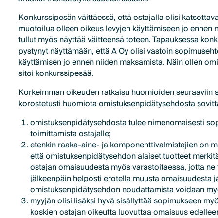
Konkurssipesän väittäessä, että ostajalla olisi katsotta
muotoilua olleen oikeus levyjen käyttämiseen jo ennen n
tullut myös näyttää väitteensä toteen. Tapauksessa konk
pystynyt näyttämään, että A Oy olisi vastoin sopimuseht
käyttämisen jo ennen niiden maksamista. Näin ollen om
sitoi konkurssipesää.
Korkeimman oikeuden ratkaisu huomioiden seuraaviin sei
korostetusti huomiota omistuksenpidätysehdosta sovitt
omistuksenpidätysehdosta tulee nimenomaisesti sop
toimittamista ostajalle;
etenkin raaka-aine- ja komponenttivalmistajien on my
että omistuksenpidätysehdon alaiset tuotteet merkit
ostajan omaisuudesta myös varastoitaessa, jotta ne 
jälkeenpäin helposti erotella muusta omaisuudesta j
omistuksenpidätysehdon noudattamista voidaan myö
myyjän olisi lisäksi hyvä sisällyttää sopimukseen m
koskien ostajan oikeutta luovuttaa omaisuus edelleen