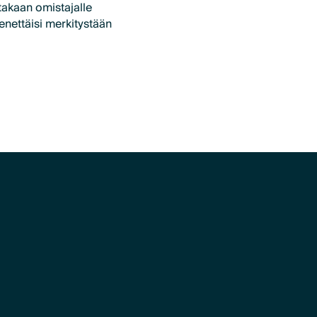
akaan omistajalle
enettäisi merkitystään