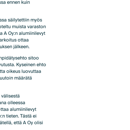
ossa ennen kuin
ssa säilytettiin myös
roteltu muista varaston
a A Oy:n alumiinilevyt
 tarkoitus ottaa
tuksen jälkeen.
enpidätysehto sitoo
vutusta. Kyseinen ehto
tta oikeus luovuttaa
muutoin määrätä
välisestä
ana olleessa
ottaa alumiinilevyt
 tieten. Tästä ei
llä, että A Oy olisi