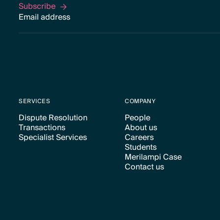
Subscribe
Subscribe
SERVICES
COMPANY
Dispute Resolution
People
Transactions
About us
Text Link
Text Link
Specialist Services
Careers
Text Link
Text Link
Students
Text Link
Text Link
Merilampi Case
Text Link
Contact us
Text Link
Text Link