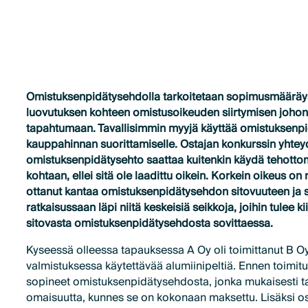
Omistuksenpidätysehdolla tarkoitetaan sopimusmääräys
luovutuksen kohteen omistusoikeuden siirtymisen johon
tapahtumaan. Tavallisimmin myyjä käyttää omistuksenp
kauppahinnan suorittamiselle. Ostajan konkurssin yhte
omistuksenpidätysehto saattaa kuitenkin käydä tehott
kohtaan, ellei sitä ole laadittu oikein. Korkein oikeus on 
ottanut kantaa omistuksenpidätysehdon sitovuuteen ja 
ratkaisussaan läpi niitä keskeisiä seikkoja, joihin tulee k
sitovasta omistuksenpidätysehdosta sovittaessa.
Kyseessä olleessa tapauksessa A Oy oli toimittanut B Oy
valmistuksessa käytettävää alumiinipeltiä. Ennen toimitu
sopineet omistuksenpidätysehdosta, jonka mukaisesti t
omaisuutta, kunnes se on kokonaan maksettu. Lisäksi os