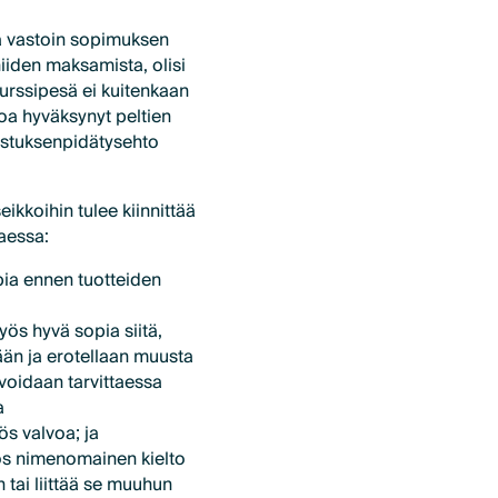
va vastoin sopimuksen
iiden maksamista, olisi
urssipesä ei kuitenkaan
oa hyväksynyt peltien
istuksenpidätysehto
kkoihin tulee kiinnittää
aessa:
ia ennen tuotteiden
ös hyvä sopia siitä,
ään ja erotellaan muusta
voidaan tarvittaessa
a
s valvoa; ja
yös nimenomainen kielto
 tai liittää se muuhun