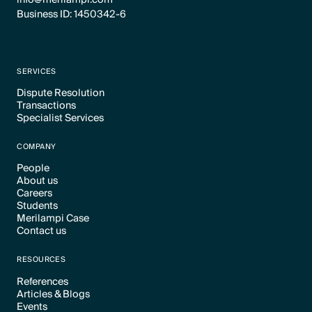
Business ID: 1450342-6
SERVICES
Dispute Resolution
Transactions
Text Link
Specialist Services
Text Link
Text Link
COMPANY
People
About us
Text Link
Careers
Text Link
Students
Text Link
Merilampi Case
Text Link
Contact us
Text Link
Text Link
RESOURCES
References
Articles & Blogs
Text Link
Events
Text Link