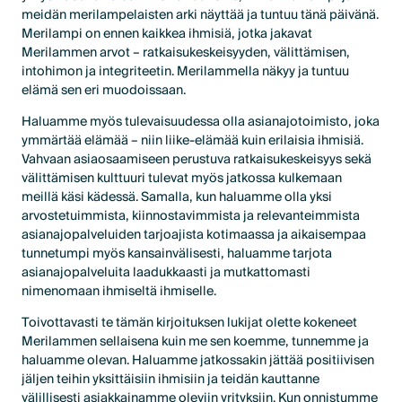
meidän merilampelaisten arki näyttää ja tuntuu tänä päivänä.
Merilampi on ennen kaikkea ihmisiä, jotka jakavat
Merilammen arvot – ratkaisukeskeisyyden, välittämisen,
intohimon ja integriteetin. Merilammella näkyy ja tuntuu
elämä sen eri muodoissaan.
Haluamme myös tulevaisuudessa olla asianajotoimisto, joka
ymmärtää elämää – niin liike-elämää kuin erilaisia ihmisiä.
Vahvaan asiaosaamiseen perustuva ratkaisukeskeisyys sekä
välittämisen kulttuuri tulevat myös jatkossa kulkemaan
meillä käsi kädessä. Samalla, kun haluamme olla yksi
arvostetuimmista, kiinnostavimmista ja relevanteimmista
asianajopalveluiden tarjoajista kotimaassa ja aikaisempaa
tunnetumpi myös kansainvälisesti, haluamme tarjota
asianajopalveluita laadukkaasti ja mutkattomasti
nimenomaan ihmiseltä ihmiselle.
Toivottavasti te tämän kirjoituksen lukijat olette kokeneet
Merilammen sellaisena kuin me sen koemme, tunnemme ja
haluamme olevan. Haluamme jatkossakin jättää positiivisen
jäljen teihin yksittäisiin ihmisiin ja teidän kauttanne
välillisesti asiakkainamme oleviin yrityksiin. Kun onnistumme