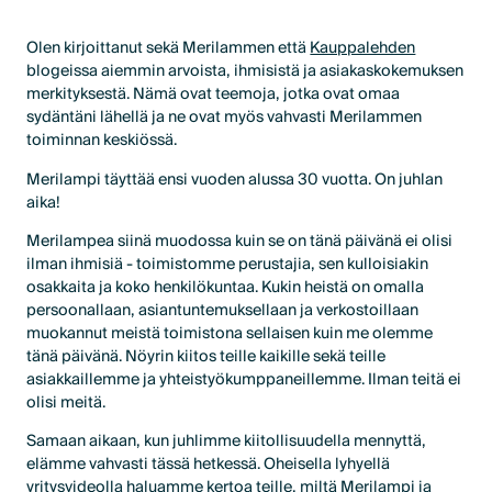
Olen kirjoittanut sekä Merilammen että
Kauppalehden
blogeissa aiemmin arvoista, ihmisistä ja asiakaskokemuksen
merkityksestä. Nämä ovat teemoja, jotka ovat omaa
sydäntäni lähellä ja ne ovat myös vahvasti Merilammen
toiminnan keskiössä.
Merilampi täyttää ensi vuoden alussa 30 vuotta. On juhlan
aika!
Merilampea siinä muodossa kuin se on tänä päivänä ei olisi
ilman ihmisiä - toimistomme perustajia, sen kulloisiakin
osakkaita ja koko henkilökuntaa. Kukin heistä on omalla
persoonallaan, asiantuntemuksellaan ja verkostoillaan
muokannut meistä toimistona sellaisen kuin me olemme
tänä päivänä. Nöyrin kiitos teille kaikille sekä teille
asiakkaillemme ja yhteistyökumppaneillemme. Ilman teitä ei
olisi meitä.
Samaan aikaan, kun juhlimme kiitollisuudella mennyttä,
elämme vahvasti tässä hetkessä. Oheisella lyhyellä
yritysvideolla haluamme kertoa teille, miltä Merilampi ja