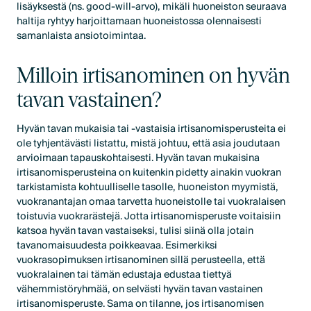
lisäyksestä (ns. good-will-arvo), mikäli huoneiston seuraava
haltija ryhtyy harjoittamaan huoneistossa olennaisesti
samanlaista ansiotoimintaa.
Milloin irtisanominen on hyvän
tavan vastainen?
Hyvän tavan mukaisia tai -vastaisia irtisanomisperusteita ei
ole tyhjentävästi listattu, mistä johtuu, että asia joudutaan
arvioimaan tapauskohtaisesti. Hyvän tavan mukaisina
irtisanomisperusteina on kuitenkin pidetty ainakin vuokran
tarkistamista kohtuulliselle tasolle, huoneiston myymistä,
vuokranantajan omaa tarvetta huoneistolle tai vuokralaisen
toistuvia vuokrarästejä. Jotta irtisanomisperuste voitaisiin
katsoa hyvän tavan vastaiseksi, tulisi siinä olla jotain
tavanomaisuudesta poikkeavaa. Esimerkiksi
vuokrasopimuksen irtisanominen sillä perusteella, että
vuokralainen tai tämän edustaja edustaa tiettyä
vähemmistöryhmää, on selvästi hyvän tavan vastainen
irtisanomisperuste. Sama on tilanne, jos irtisanomisen