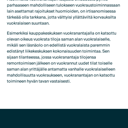
parhaaseen mahdolliseen tulokseen vuokraustoiminnassaan
lain asettamat rajoitukset huomioiden, on irtisanomisessa
tärkeää olla tarkkana, jotta välttyisi yllättäviltä korvauksilta
vuokralaisen suuntaan.
Esimerkiksi kauppakeskuksen vuokranantajalla on katsottu
olevan oikeus vuokrata tiloja saman alan vuokralaiselle,
mikäli sen läsnäolo on edellistä vuokralaista paremmin
edistänyt liikekeskuksen kokonaisuuden toimintaa. Sen
sijaan tilanteessa, jossa vuokranantaja tilojensa
remontoimisen jälkeen on vuokrannut uudet tilat toiselle
saman alan yrittäjälle antamatta vanhalle vuokralaiselleen
mahdollisuutta vuokraukseen, vuokranantajan on katsottu
toimineen hyvän tavan vastaisesti.