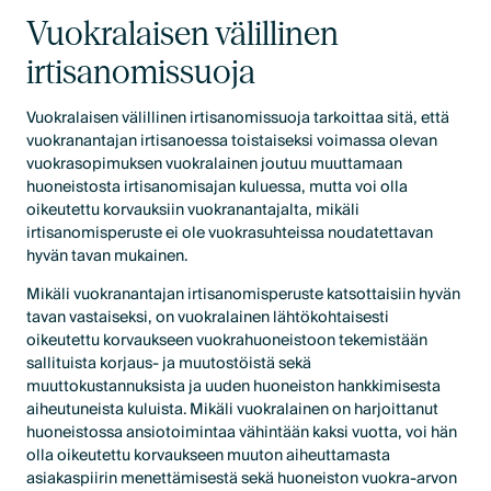
Vuokralaisen välillinen
irtisanomissuoja
Vuokralaisen välillinen irtisanomissuoja tarkoittaa sitä, että
vuokranantajan irtisanoessa toistaiseksi voimassa olevan
vuokrasopimuksen vuokralainen joutuu muuttamaan
huoneistosta irtisanomisajan kuluessa, mutta voi olla
oikeutettu korvauksiin vuokranantajalta, mikäli
irtisanomisperuste ei ole vuokrasuhteissa noudatettavan
hyvän tavan mukainen.
Mikäli vuokranantajan irtisanomisperuste katsottaisiin hyvän
tavan vastaiseksi, on vuokralainen lähtökohtaisesti
oikeutettu korvaukseen vuokrahuoneistoon tekemistään
sallituista korjaus- ja muutostöistä sekä
muuttokustannuksista ja uuden huoneiston hankkimisesta
aiheutuneista kuluista. Mikäli vuokralainen on harjoittanut
huoneistossa ansiotoimintaa vähintään kaksi vuotta, voi hän
olla oikeutettu korvaukseen muuton aiheuttamasta
asiakaspiirin menettämisestä sekä huoneiston vuokra-arvon