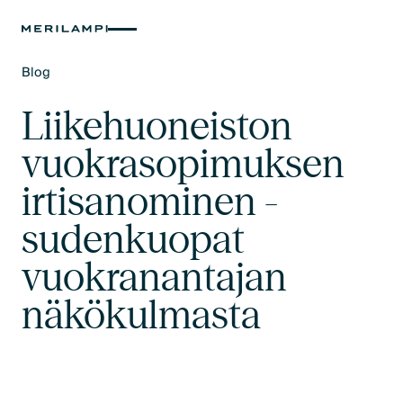
Blog
Text Link
Liikehuoneiston
vuokrasopimuksen
irtisanominen -
sudenkuopat
vuokranantajan
näkökulmasta