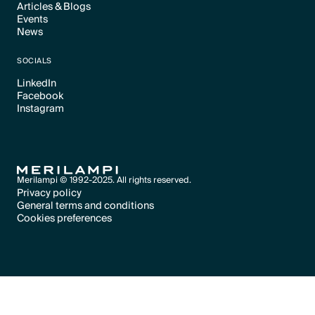
Articles & Blogs
Text Link
Events
Text Link
News
Text Link
Text Link
SOCIALS
LinkedIn
Facebook
Text Link
Instagram
Text Link
Text Link
Merilampi © 1992-2025. All rights reserved.
Privacy policy
General terms and conditions
Text Link
Cookies preferences
Text Link
Cookies preferences