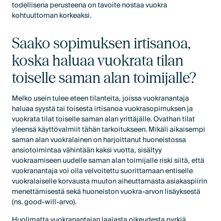
todellisena perusteena on tavoite nostaa vuokra
kohtuuttoman korkeaksi.
Saako sopimuksen irtisanoa,
koska haluaa vuokrata tilan
toiselle saman alan toimijalle?
Melko usein tulee eteen tilanteita, joissa vuokranantaja
haluaa syystä tai toisesta irtisanoa vuokrasopimuksen ja
vuokrata tilat toiselle saman alan yrittäjälle. Ovathan tilat
yleensä käyttövalmiit tähän tarkoitukseen. Mikäli aikaisempi
saman alan vuokralainen on harjoittanut huoneistossa
ansiotoimintaa vähintään kaksi vuotta, sisältyy
vuokraamiseen uudelle saman alan toimijalle riski siitä, että
vuokranantaja voi olla velvoitettu suorittamaan entiselle
vuokralaiselle korvausta muuton aiheuttamasta asiakaspiirin
menettämisestä sekä huoneiston vuokra-arvon lisäyksestä
(ns. good-will-arvo).
Huolimatta vuokranantajan laajasta oikeudesta pyrkiä