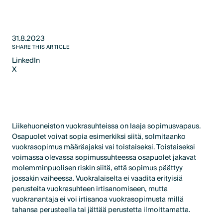
31.8.2023
SHARE THIS ARTICLE
LinkedIn
X
LinkedIn
X
Liikehuoneiston vuokrasuhteissa on laaja sopimusvapaus.
Osapuolet voivat sopia esimerkiksi siitä, solmitaanko
vuokrasopimus määräajaksi vai toistaiseksi. Toistaiseksi
voimassa olevassa sopimussuhteessa osapuolet jakavat
molemminpuolisen riskin siitä, että sopimus päättyy
jossakin vaiheessa. Vuokralaiselta ei vaadita erityisiä
perusteita vuokrasuhteen irtisanomiseen, mutta
vuokranantaja ei voi irtisanoa vuokrasopimusta millä
tahansa perusteella tai jättää perustetta ilmoittamatta.