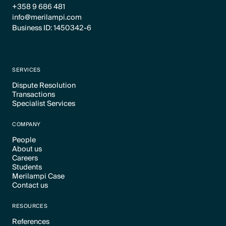
+358 9 686 481
info@merilampi.com
Business ID: 1450342-6
SERVICES
Dispute Resolution
Transactions
Text Link
Specialist Services
Text Link
Text Link
COMPANY
People
About us
Text Link
Careers
Text Link
Students
Text Link
Merilampi Case
Text Link
Contact us
Text Link
Text Link
RESOURCES
References