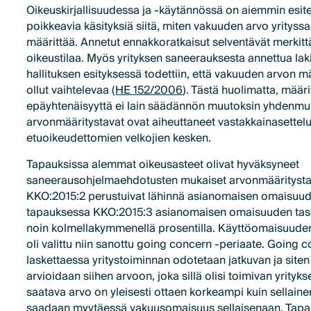
Oikeuskirjallisuudessa ja -käytännössä on aiemmin esite
poikkeavia käsityksiä siitä, miten vakuuden arvo yrityss
määrittää. Annetut ennakkoratkaisut selventävät merkittä
oikeustilaa. Myös yrityksen saneerauksesta annettua lak
hallituksen esityksessä todettiin, että vakuuden arvon 
ollut vaihtelevaa (
HE 152/2006
). Tästä huolimatta, mää
epäyhtenäisyyttä ei lain säädännön muutoksin yhdenmuka
arvonmääritystavat ovat aiheuttaneet vastakkainasettelu
etuoikeudettomien velkojien kesken.
Tapauksissa alemmat oikeusasteet olivat hyväksyneet
saneerausohjelmaehdotusten mukaiset arvonmääritystav
KKO:2015:2 perustuivat lähinnä asianomaisen omaisuude
tapauksessa KKO:2015:3 asianomaisen omaisuuden tase
noin kolmellakymmenellä prosentilla. Käyttöomaisuude
oli valittu niin sanottu going concern -periaate. Going 
laskettaessa yritystoiminnan odotetaan jatkuvan ja sit
arvioidaan siihen arvoon, joka sillä olisi toimivan yrityk
saatava arvo on yleisesti ottaen korkeampi kuin sellainen
saadaan myytäessä vakuusomaisuus sellaisenaan. Tapau