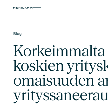
Blog
Text Link
Korkeimmalta 
koskien yritys
omaisuuden ar
yrityssaneera