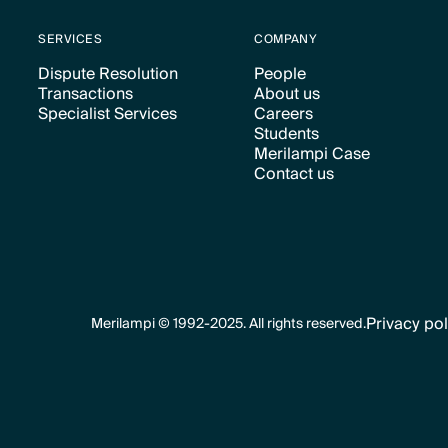
SERVICES
COMPANY
Dispute Resolution
People
Transactions
About us
Text Link
Text Link
Specialist Services
Careers
Text Link
Text Link
Students
Text Link
Text Link
Merilampi Case
Text Link
Contact us
Text Link
Text Link
Privacy pol
Merilampi © 1992-2025. All rights reserved.
Text Link