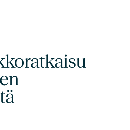
kkoratkaisu
sen
tä