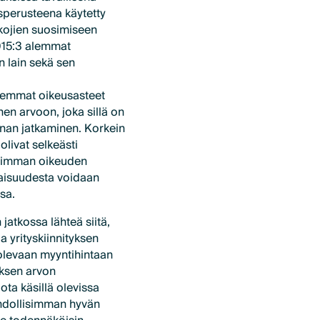
usperusteena käytetty
lkojien suosimiseen
2015:3 alemmat
n lain sekä sen
lemmat oikeusasteet
hen arvoon, joka sillä on
nnan jatkaminen. Korkein
olivat selkeästi
keimman oikeuden
maisuudesta voidaan
sa.
atkossa lähteä siitä,
a yrityskiinnityksen
 olevaan myyntihintaan
yksen arvon
jota käsillä olevissa
hdollisimman hyvän