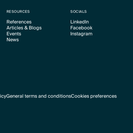
RESOURCES
SOCIALS
References
LinkedIn
Articles & Blogs
Facebook
Text Link
Text Link
Events
Instagram
Text Link
Text Link
News
Text Link
Text Link
Text Link
icy
General terms and conditions
Cookies preferences
Text Link
Cookies preferences