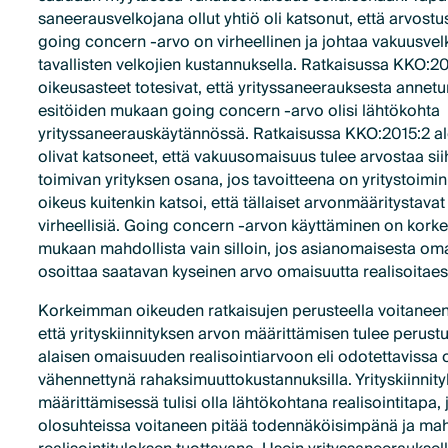
saneerausvelkojana ollut yhtiö oli katsonut, että arvost
going concern -arvo on virheellinen ja johtaa vakuusve
tavallisten velkojien kustannuksella. Ratkaisussa KKO:
oikeusasteet totesivat, että yrityssaneerauksesta annetu
esitöiden mukaan going concern -arvo olisi lähtökohta
yrityssaneerauskäytännössä. Ratkaisussa KKO:2015:2 a
olivat katsoneet, että vakuusomaisuus tulee arvostaa sii
toimivan yrityksen osana, jos tavoitteena on yritystoimi
oikeus kuitenkin katsoi, että tällaiset arvonmääritystavat 
virheellisiä. Going concern -arvon käyttäminen on kor
mukaan mahdollista vain silloin, jos asianomaisesta o
osoittaa saatavan kyseinen arvo omaisuutta realisoitaes
Korkeimman oikeuden ratkaisujen perusteella voitaneen j
että yrityskiinnityksen arvon määrittämisen tulee perustu
alaisen omaisuuden realisointiarvoon eli odotettavissa
vähennettynä rahaksimuuttokustannuksilla. Yrityskiinnit
määrittämisessä tulisi olla lähtökohtana realisointitapa, 
olosuhteissa voitaneen pitää todennäköisimpänä ja ma