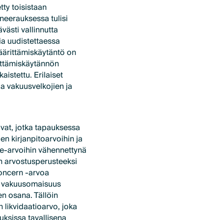
tty toisistaan
aneerauksessa tulisi
västi vallinnutta
ia uudistettaessa
määrittämiskäytäntö on
rittämiskäytännön
istettu. Erilaiset
a vakuusvelkojien ja
at, jotka tapauksessa
n kirjanpitoarvoihin ja
-arvoihin vähennettynä
n arvostusperusteeksi
concern -arvoa
en vakuusomaisuus
sen osana. Tällöin
 likvidaatioarvo, joka
ksissa tavallisena