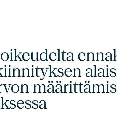
oikeudelta enna
kiinnityksen alai
von määrittämis
uksessa