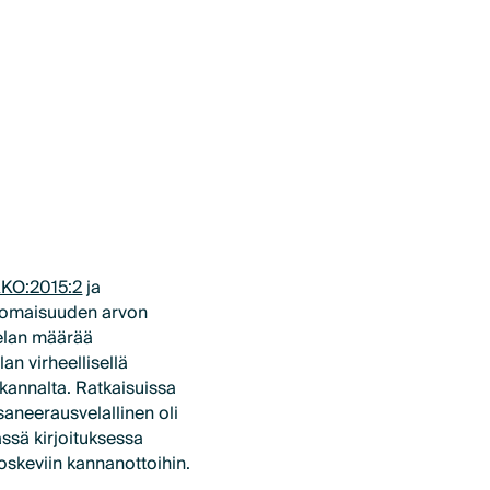
KO:2015:2
ja
an omaisuuden arvon
velan määrää
an virheellisellä
kannalta. Ratkaisuissa
saneerausvelallinen oli
ässä kirjoituksessa
oskeviin kannanottoihin.