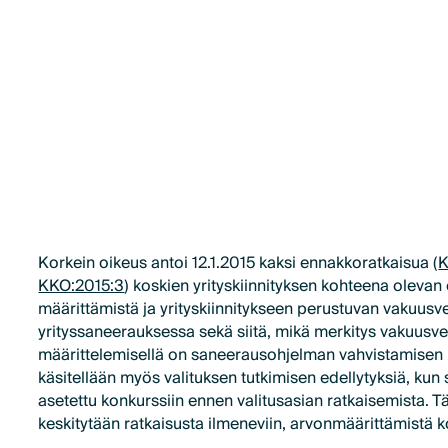
Korkein oikeus antoi 12.1.2015 kaksi ennakkoratkaisua (
K
KKO:2015:3
) koskien yrityskiinnityksen kohteena olev
määrittämistä ja yrityskiinnitykseen perustuvan vakuus
yrityssaneerauksessa sekä siitä, mikä merkitys vakuusvel
määrittelemisellä on saneerausohjelman vahvistamisen 
käsitellään myös valituksen tutkimisen edellytyksiä, kun 
asetettu konkurssiin ennen valitusasian ratkaisemista. T
keskitytään ratkaisusta ilmeneviin, arvonmäärittämistä k