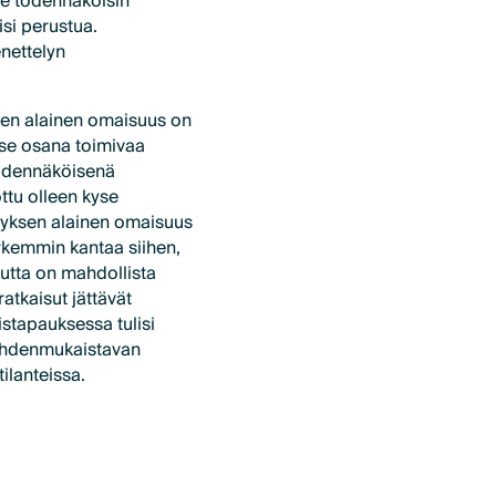
lle todennäköisin
isi perustua.
nettelyn
ksen alainen omaisuus on
 se osana toimivaa
 todennäköisenä
ttu olleen kyse
nnityksen alainen omaisuus
rkemmin kantaa siihen,
uutta on mahdollista
atkaisut jättävät
istapauksessa tulisi
a yhdenmukaistavan
ilanteissa.