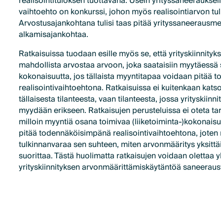
realisointituloksen tuottavana. Usein yrityssaneeraukse
vaihtoehto on konkurssi, johon myös realisointiarvon tul
Arvostusajankohtana tulisi taas pitää yrityssaneerausme
alkamisajankohtaa.
Ratkaisuissa tuodaan esille myös se, että yrityskiinnity
mahdollista arvostaa arvoon, joka saataisiin myytäessä
kokonaisuutta, jos tällaista myyntitapaa voidaan pitää
realisointivaihtoehtona. Ratkaisuissa ei kuitenkaan katso
tällaisesta tilanteesta, vaan tilanteesta, jossa yrityskii
myydään erikseen. Ratkaisujen perusteluissa ei oteta ta
milloin myyntiä osana toimivaa (liiketoiminta-)kokonais
pitää todennäköisimpänä realisointivaihtoehtona, joten r
tulkinnanvaraa sen suhteen, miten arvonmääritys yksittä
suorittaa. Tästä huolimatta ratkaisujen voidaan oletta
yrityskiinnityksen arvonmäärittämiskäytäntöä saneeraust