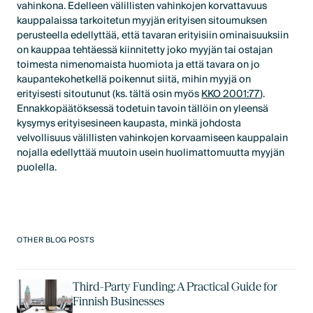
vahinkona. Edelleen välillisten vahinkojen korvattavuus
kauppalaissa tarkoitetun myyjän erityisen sitoumuksen
perusteella edellyttää, että tavaran erityisiin ominaisuuksiin
on kauppaa tehtäessä kiinnitetty joko myyjän tai ostajan
toimesta nimenomaista huomiota ja että tavara on jo
kaupantekohetkellä poikennut siitä, mihin myyjä on
erityisesti sitoutunut (ks. tältä osin myös
KKO 2001:77
).
Ennakkopäätöksessä todetuin tavoin tällöin on yleensä
kysymys erityisesineen kaupasta, minkä johdosta
velvollisuus välillisten vahinkojen korvaamiseen kauppalain
nojalla edellyttää muutoin usein huolimattomuutta myyjän
puolella.
OTHER BLOG POSTS
Third-Party Funding: A Practical Guide for
Finnish Businesses