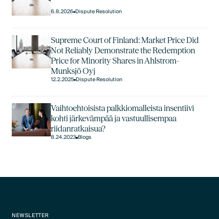
6.8.2026
Dispute Resolution
Supreme Court of Finland: Market Price Did
Not Reliably Demonstrate the Redemption
Price for Minority Shares in Ahlstrom-
Munksjö Oyj
12.2.2025
Dispute Resolution
Vaihtoehtoisista palkkiomalleista insentiivi
kohti järkevämpää ja vastuullisempaa
riidanratkaisua?
8.24.2023
Blogs
NEWSLETTER