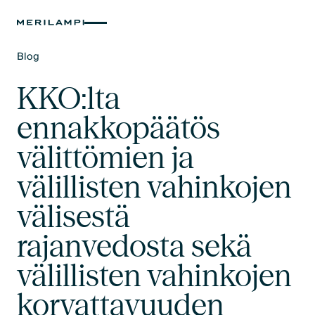
Blog
Text Link
KKO:lta
ennakkopäätös
välittömien ja
välillisten vahinkojen
välisestä
rajanvedosta sekä
välillisten vahinkojen
korvattavuuden