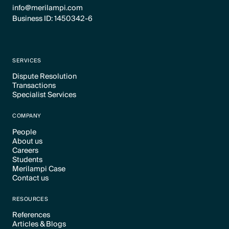
info@merilampi.com
Business ID: 1450342-6
SERVICES
Dispute Resolution
Transactions
Text Link
Specialist Services
Text Link
Text Link
COMPANY
People
About us
Text Link
Careers
Text Link
Students
Text Link
Merilampi Case
Text Link
Contact us
Text Link
Text Link
RESOURCES
References
Articles & Blogs
Text Link