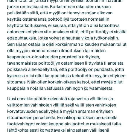
huomiota, tai joissa myyjä on erityisesti tuonut ilmi tavaran
jonkin ominaisuuden. Korkeimman oikeuden mukaan
pelkästään siitä, että myyjä on tiennyt ostajan aikovan
käyttää ostamaansa polttoöljyä tuotteen normaaliin
käyttötarkoitukseen, ei seuraa, että yhtiön olisi katsottava
antaneen erityisen sitoumuksen siitä, että polttoöljy ei sisällä
epäpuhtauksia, jotka voivat aiheuttaa vikoja työkoneisiin.
Sen sijaan ostajalla olisi korkeimman oikeuden mukaan tullut
olla myyjän nimenomaisen ilmoituksen tai muiden
kaupanteko-olosuhteiden perusteella erityinen,
tavanomaisista polttoöljyn ostamiseen liittyvistä tilanteista
poikkeava aihe edellyttää, että polttoöljy on puhdasta, jotta
kyseessä olisi ollut kauppalaissa tarkoitettu myyjän erityinen
sitoumus. Näin ollen korkein oikeus katsoi, ettei myyjä ollut
kauppalain nojalla vastuussa vahingon korvaamisesta.
Uusi ennakkopäätös selventää rajanvetoa välillisten ja
välittömien vahinkojen välillä sekä välillisten vahinkojen
korvattavuuden edellytyksiä myyjän antaman erityisen
sitoumuksen perusteella. Ennakkopäätöksen perusteella
tuotevahingot voivat kauppalain jaottelun mukaisesti tulla
lähtökohtaisesti korvattavaksi ainoastaan välillisenä