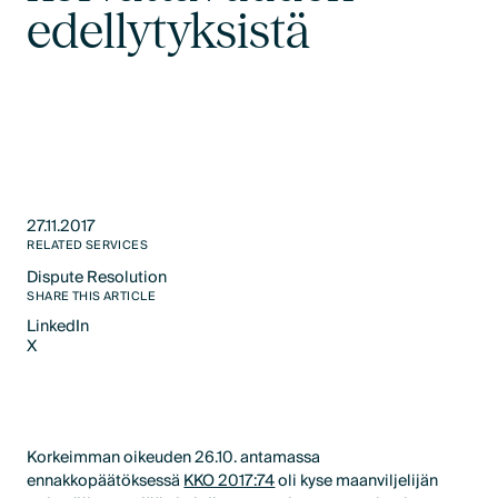
edellytyksistä
27.11.2017
RELATED SERVICES
Dispute Resolution
Text Link
SHARE THIS ARTICLE
LinkedIn
X
LinkedIn
X
Korkeimman oikeuden 26.10. antamassa
ennakkopäätöksessä
KKO 2017:74
oli kyse maanviljelijän