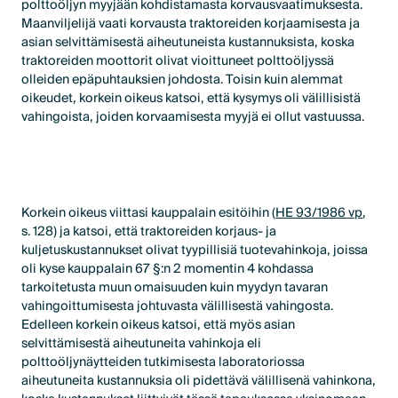
polttoöljyn myyjään kohdistamasta korvausvaatimuksesta.
Maanviljelijä vaati korvausta traktoreiden korjaamisesta ja
asian selvittämisestä aiheutuneista kustannuksista, koska
traktoreiden moottorit olivat vioittuneet polttoöljyssä
olleiden epäpuhtauksien johdosta. Toisin kuin alemmat
oikeudet, korkein oikeus katsoi, että kysymys oli välillisistä
vahingoista, joiden korvaamisesta myyjä ei ollut vastuussa.
Korkein oikeus viittasi kauppalain esitöihin (
HE 93/1986 vp
,
s. 128) ja katsoi, että traktoreiden korjaus- ja
kuljetuskustannukset olivat tyypillisiä tuotevahinkoja, joissa
oli kyse kauppalain 67 §:n 2 momentin 4 kohdassa
tarkoitetusta muun omaisuuden kuin myydyn tavaran
vahingoittumisesta johtuvasta välillisestä vahingosta.
Edelleen korkein oikeus katsoi, että myös asian
selvittämisestä aiheutuneita vahinkoja eli
polttoöljynäytteiden tutkimisesta laboratoriossa
aiheutuneita kustannuksia oli pidettävä välillisenä vahinkona,