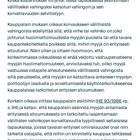
koska kustannukset liittyivät tässä tapauksessa yksinomaan
välilliseksi vahingoksi katsotun vahingon ja sen
korvattavuuden selvittelyyn.
Kauppalain mukaan oikeus korvaukseen välillisistä
vahingoista edellyttää sitä, että virhe tai vahinko on joko
johtunut huolimattomuudesta myyjän puolella tai että tavara
kaupantekohetkellä poikkesi siitä, mihin myyjä on erityisesti
sitoutunut. Näin ollen ja ottaen huomioon, että
korkeimmassa oikeudessa ei enää vedottu vastuuperusteena
myyjän huolimattomuuteen, arvioitavaksi tuli, oliko myyjä
vastuussa ostajalle aiheutuneesta välillisestä vahingosta
sillä perusteella, että myyjän on katsottava antaneen myydyn
polttoöljyn laadusta ja soveltumisesta käyttötarkoitukseensa
kauppalaissa tarkoitetun erityisen sitoumuksen.
Korkein oikeus viittasi kauppalain esitöihin (
HE 93/1986
vp,
s. 94) ja katsoi, että kauppalain säännös myyjän antamasta
erityisestä sitoumuksesta on tarkoitettu laajentamaan
välillisten vahinkojen korvattavuutta tyypillisesti sellaisissa
tapauksissa, joissa tavaran erityiset ominaisuudet ovat niin
tärkeitä ostajalle, että niihin on kiinnitetty kauppaa tehtäessä