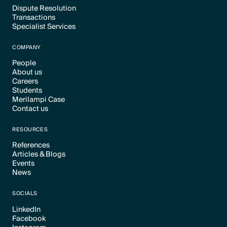
Dispute Resolution
Transactions
Text Link
Specialist Services
Text Link
Text Link
COMPANY
People
About us
Text Link
Careers
Text Link
Students
Text Link
Merilampi Case
Text Link
Contact us
Text Link
Text Link
RESOURCES
References
Articles & Blogs
Text Link
Events
Text Link
News
Text Link
Text Link
SOCIALS
LinkedIn
Facebook
Text Link