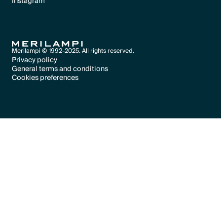
Instagram
Text Link
Text Link
Merilampi © 1992-2025. All rights reserved.
Privacy policy
General terms and conditions
Text Link
Cookies preferences
Text Link
Cookies preferences