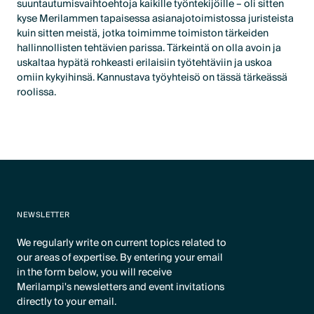
suuntautumisvaihtoehtoja kaikille työntekijöille – oli sitten
kyse Merilammen tapaisessa asianajotoimistossa juristeista
kuin sitten meistä, jotka toimimme toimiston tärkeiden
hallinnollisten tehtävien parissa. Tärkeintä on olla avoin ja
uskaltaa hypätä rohkeasti erilaisiin työtehtäviin ja uskoa
omiin kykyihinsä. Kannustava työyhteisö on tässä tärkeässä
roolissa.
NEWSLETTER
We regularly write on current topics related to
our areas of expertise. By entering your email
in the form below, you will receive
Merilampi's newsletters and event invitations
directly to your email.