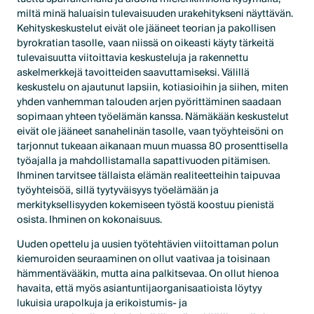
miltä minä haluaisin tulevaisuuden urakehitykseni näyttävän.
Kehityskeskustelut eivät ole jääneet teorian ja pakollisen
byrokratian tasolle, vaan niissä on oikeasti käyty tärkeitä
tulevaisuutta viitoittavia keskusteluja ja rakennettu
askelmerkkejä tavoitteiden saavuttamiseksi. Välillä
keskustelu on ajautunut lapsiin, kotiasioihin ja siihen, miten
yhden vanhemman talouden arjen pyörittäminen saadaan
sopimaan yhteen työelämän kanssa. Nämäkään keskustelut
eivät ole jääneet sanahelinän tasolle, vaan työyhteisöni on
tarjonnut tukeaan aikanaan muun muassa 80 prosenttisella
työajalla ja mahdollistamalla sapattivuoden pitämisen.
Ihminen tarvitsee tällaista elämän realiteetteihin taipuvaa
työyhteisöä, sillä tyytyväisyys työelämään ja
merkityksellisyyden kokemiseen työstä koostuu pienistä
osista. Ihminen on kokonaisuus.
Uuden opettelu ja uusien työtehtävien viitoittaman polun
kiemuroiden seuraaminen on ollut vaativaa ja toisinaan
hämmentävääkin, mutta aina palkitsevaa. On ollut hienoa
havaita, että myös asiantuntijaorganisaatioista löytyy
lukuisia urapolkuja ja erikoistumis- ja