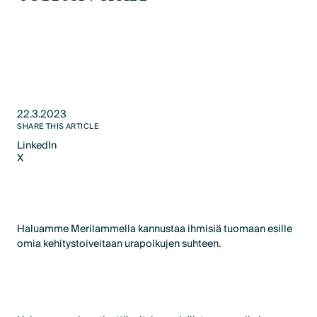
22.3.2023
SHARE THIS ARTICLE
LinkedIn
X
LinkedIn
X
Haluamme Merilammella kannustaa ihmisiä tuomaan esille
omia kehitystoiveitaan urapolkujen suhteen.