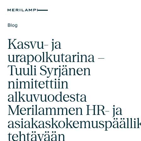
Blog
Text Link
Kasvu- ja
urapolkutarina –
Tuuli Syrjänen
nimitettiin
alkuvuodesta
Merilammen HR- ja
asiakaskokemuspäälli
tehtävään