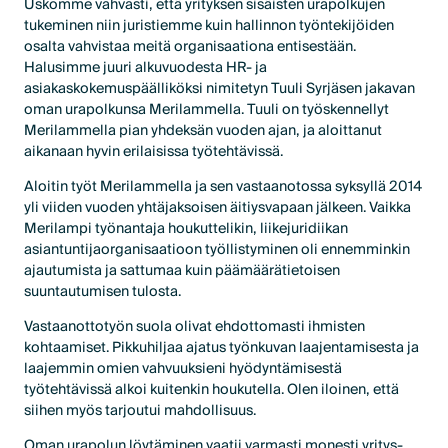
Uskomme vahvasti, että yrityksen sisäisten urapolkujen
tukeminen niin juristiemme kuin hallinnon työntekijöiden
osalta vahvistaa meitä organisaationa entisestään.
Halusimme juuri alkuvuodesta HR- ja
asiakaskokemuspäälliköksi nimitetyn Tuuli Syrjäsen jakavan
oman urapolkunsa Merilammella. Tuuli on työskennellyt
Merilammella pian yhdeksän vuoden ajan, ja aloittanut
aikanaan hyvin erilaisissa työtehtävissä.
Aloitin työt Merilammella ja sen vastaanotossa syksyllä 2014
yli viiden vuoden yhtäjaksoisen äitiysvapaan jälkeen. Vaikka
Merilampi työnantaja houkuttelikin, liikejuridiikan
asiantuntijaorganisaatioon työllistyminen oli ennemminkin
ajautumista ja sattumaa kuin päämäärätietoisen
suuntautumisen tulosta.
Vastaanottotyön suola olivat ehdottomasti ihmisten
kohtaamiset. Pikkuhiljaa ajatus työnkuvan laajentamisesta ja
laajemmin omien vahvuuksieni hyödyntämisestä
työtehtävissä alkoi kuitenkin houkutella. Olen iloinen, että
siihen myös tarjoutui mahdollisuus.
Oman urapolun löytäminen vaatii varmasti monesti yritys-