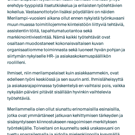
erehdys-tyyppistä itsetutkiskelua ja erilaisten työtehtävien
kokeilua. Vastaanottotyön lisäksi pöydälläni on näiden
Merilampi-vuosieni aikana ollut ennen nykyistä työnkuvaani
muun muassa toimitilojemme kiinteistöön liittyviä tehtäviä,
assistentin töitä, tapahtumatuotantoa sekä
markkinointiviestintää. Nämä kaikki työtehtävät ovat
osaltaan muodostaneet kokonaisvaltaisen kuvan
organisaatiomme toiminnasta sekä luoneet hyvän pohjan ja
siirtymän nykyiselle HR- ja asiakaskokemuspäällikön
roolilleni.
Ihmiset, niin merilampelaiset kuin asiakkaammekin, ovat
edelleen työni keskiössä ja sen suurin anti. Ihmisläheisyyttä
ja asiakasrajapinnassa työskentelyä en vaihtaisi pois, vaikka
nykyään päiväni pitävät sisällään hyvinkin vaihtelevia
työtehtäviä.
Merilammella olen ollut siunattu erinomaisilla esinaisilla,
jotka ovat ymmärtäneet jatkuvan kehittymisen tärkeyden ja
sisäsyntyiseen kiinnostukseen reagoimisen merkityksen
työntekijälle. Toiveitani on kuunneltu sekä urakasvuani on
tuettu sparrailemalla ja aidolla mielenkiinnolla kysymällä,