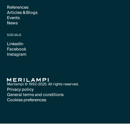
References
Articles & Blogs
Text Link
Events
Text Link
News
Text Link
Text Link
SOCIALS
LinkedIn
Facebook
Text Link
Instagram
Text Link
Text Link
Merilampi © 1992-2025. All rights reserved.
Privacy policy
General terms and conditions
Text Link
Cookies preferences
Text Link
Cookies preferences