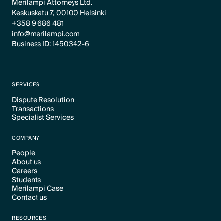
Merilampi Attorneys Ltd.
Keskuskatu 7, 00100 Helsinki
+358 9 686 481
info@merilampi.com
Business ID: 1450342-6
SERVICES
Dispute Resolution
Transactions
Text Link
Specialist Services
Text Link
Text Link
COMPANY
People
About us
Text Link
Careers
Text Link
Students
Text Link
Merilampi Case
Text Link
Contact us
Text Link
Text Link
RESOURCES