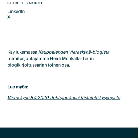
SHARE THIS ARTICLE
LinkedIn
X
LinkedIn
X
Käy lukemassa
Kauppalehden Vieraskynä-blogista
toimitusjohtajamme Heidi Merikalla-Teirin
blogikirjoitussarjan toinen osa.
Lue myös:
Vieraskynä 8.4.2020: Johtajan kuusi tärkeintä kysymystä