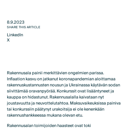
8.9.2023
SHARE THIS ARTICLE
LinkedIn
X
LinkedIn
X
Rakennusala painii merkittävien ongelmien parissa.
Inflaation kasvu on jatkanut koronapandemian aloittamaa
rakennuskustannusten nousun ja Ukrainassa käytävän sodan
siivittämää oravanpyörää. Konkurssit ovat lisääntyneet ja
kauppa on hidastunut. Rakennusalalla kaivataan nyt
joustavuutta ja neuvottelutahtoa. Maksuvaikeuksissa painiva
tai konkurssiin päätynyt urakoitsija ei ole kenenkään
rakennushankkeessa mukana olevan etu.
Rakennusalan toimijoiden haasteet ovat toki