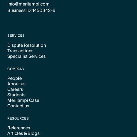
info@merilampi.com
Business ID: 1450342-6
SERVICES
Dispute Resolution
Transactions
Text Link
Specialist Services
Text Link
Text Link
COMPANY
People
About us
Text Link
Careers
Text Link
Students
Text Link
Merilampi Case
Text Link
Contact us
Text Link
Text Link
RESOURCES
References
Articles & Blogs
Text Link