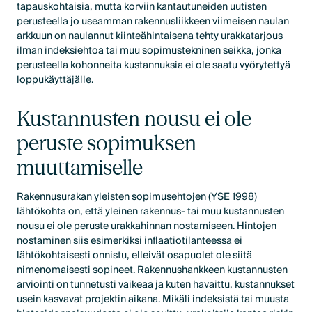
tapauskohtaisia, mutta korviin kantautuneiden uutisten
perusteella jo useamman rakennusliikkeen viimeisen naulan
arkkuun on naulannut kiinteähintaisena tehty urakkatarjous
ilman indeksiehtoa tai muu sopimustekninen seikka, jonka
perusteella kohonneita kustannuksia ei ole saatu vyörytettyä
loppukäyttäjälle.
Kustannusten nousu ei ole
peruste sopimuksen
muuttamiselle
Rakennusurakan yleisten sopimusehtojen (
YSE 1998
)
lähtökohta on, että yleinen rakennus- tai muu kustannusten
nousu ei ole peruste urakkahinnan nostamiseen. Hintojen
nostaminen siis esimerkiksi inflaatiotilanteessa ei
lähtökohtaisesti onnistu, elleivät osapuolet ole siitä
nimenomaisesti sopineet. Rakennushankkeen kustannusten
arviointi on tunnetusti vaikeaa ja kuten havaittu, kustannukset
usein kasvavat projektin aikana. Mikäli indeksistä tai muusta