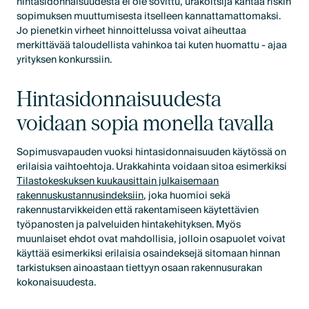
hintasidonnaisuudesta ei ole sovittu, urakoitsija kantaa riskin
sopimuksen muuttumisesta itselleen kannattamattomaksi.
Jo pienetkin virheet hinnoittelussa voivat aiheuttaa
merkittävää taloudellista vahinkoa tai kuten huomattu - ajaa
yrityksen konkurssiin.
Hintasidonnaisuudesta
voidaan sopia monella tavalla
Sopimusvapauden vuoksi hintasidonnaisuuden käytössä on
erilaisia vaihtoehtoja. Urakkahinta voidaan sitoa esimerkiksi
Tilastokeskuksen kuukausittain julkaisemaan
rakennuskustannusindeksiin
, joka huomioi sekä
rakennustarvikkeiden että rakentamiseen käytettävien
työpanosten ja palveluiden hintakehityksen. Myös
muunlaiset ehdot ovat mahdollisia, jolloin osapuolet voivat
käyttää esimerkiksi erilaisia osaindeksejä sitomaan hinnan
tarkistuksen ainoastaan tiettyyn osaan rakennusurakan
kokonaisuudesta.