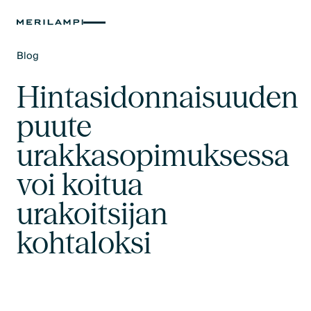
Blog
Text Link
Hintasidonnaisuuden
puute
urakkasopimuksessa
voi koitua
urakoitsijan
kohtaloksi