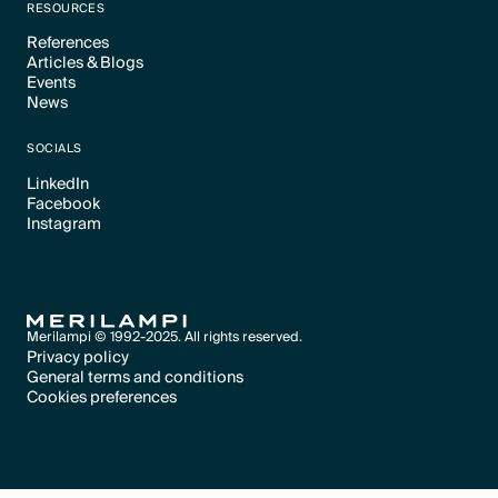
RESOURCES
References
Articles & Blogs
Text Link
Events
Text Link
News
Text Link
Text Link
SOCIALS
LinkedIn
Facebook
Text Link
Instagram
Text Link
Text Link
Merilampi © 1992-2025. All rights reserved.
Privacy policy
General terms and conditions
Text Link
Cookies preferences
Text Link
Cookies preferences