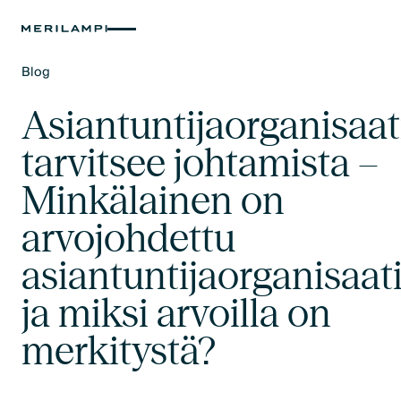
Blog
Text Link
Asiantuntijaorganisaat
tarvitsee johtamista –
Minkälainen on
arvojohdettu
asiantuntijaorganisaat
ja miksi arvoilla on
merkitystä?