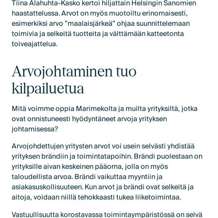
Tiina Alahuhta-Kasko kertoi hiljattain Helsingin Sanomien
haastattelussa. Arvot on myös muotoiltu erinomaisesti,
esimerkiksi arvo ”maalaisjärkeä” ohjaa suunnittelemaan
toimivia ja selkeitä tuotteita ja välttämään katteetonta
toiveajattelua.
Arvojohtaminen tuo
kilpailuetua
Mitä voimme oppia Marimekolta ja muilta yrityksiltä, jotka
ovat onnistuneesti hyödyntäneet arvoja yrityksen
johtamisessa?
Arvojohdettujen yritysten arvot voi usein selvästi yhdistää
yrityksen brändiin ja toimintatapoihin. Brändi puolestaan on
yrityksille aivan keskeinen pääoma, jolla on myös
taloudellista arvoa. Brändi vaikuttaa myyntiin ja
asiakasuskollisuuteen. Kun arvot ja brändi ovat selkeitä ja
aitoja, voidaan niillä tehokkaasti tukea liiketoimintaa.
Vastuullisuutta korostavassa toimintaympäristössä on selvä