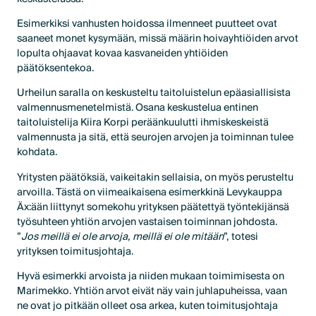
Esimerkiksi vanhusten hoidossa ilmenneet puutteet ovat
saaneet monet kysymään, missä määrin hoivayhtiöiden arvot
lopulta ohjaavat kovaa kasvaneiden yhtiöiden
päätöksentekoa.
Urheilun saralla on keskusteltu taitoluistelun epäasiallisista
valmennusmenetelmistä. Osana keskustelua entinen
taitoluistelija Kiira Korpi peräänkuulutti ihmiskeskeistä
valmennusta ja sitä, että seurojen arvojen ja toiminnan tulee
kohdata.
Yritysten päätöksiä, vaikeitakin sellaisia, on myös perusteltu
arvoilla. Tästä on viimeaikaisena esimerkkinä Levykauppa
Äx:ään liittynyt somekohu yrityksen päätettyä työntekijänsä
työsuhteen yhtiön arvojen vastaisen toiminnan johdosta.
”
Jos meillä ei ole arvoja, meillä ei ole mitään
”, totesi
yrityksen toimitusjohtaja.
Hyvä esimerkki arvoista ja niiden mukaan toimimisesta on
Marimekko. Yhtiön arvot eivät näy vain juhlapuheissa, vaan
ne ovat jo pitkään olleet osa arkea, kuten toimitusjohtaja