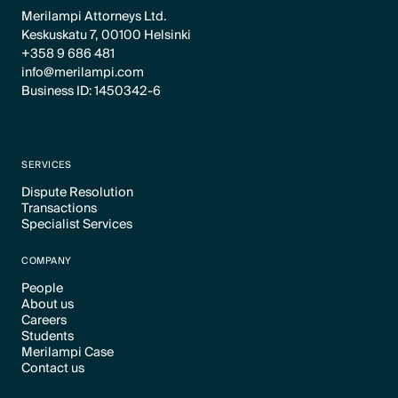
Merilampi Attorneys Ltd.
Keskuskatu 7, 00100 Helsinki
+358 9 686 481
info@merilampi.com
Business ID: 1450342-6
SERVICES
Dispute Resolution
Transactions
Text Link
Specialist Services
Text Link
Text Link
COMPANY
People
About us
Text Link
Careers
Text Link
Students
Text Link
Merilampi Case
Text Link
Contact us
Text Link
Text Link