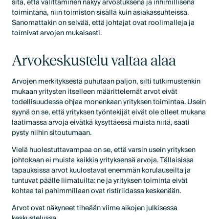
sitä, että välittäminen näkyy arvostuksena ja inhimillisenä
toimintana, niin toimiston sisällä kuin asiakassuhteissa.
Sanomattakin on selvää, että johtajat ovat roolimalleja ja
toimivat arvojen mukaisesti.
Arvokeskustelu valtaa alaa
Arvojen merkityksestä puhutaan paljon, silti tutkimustenkin
mukaan yritysten itselleen määrittelemät arvot eivät
todellisuudessa ohjaa monenkaan yrityksen toimintaa. Usein
syynä on se, että yrityksen työntekijät eivät ole olleet mukana
laatimassa arvoja eivätkä kysyttäessä muista niitä, saati
pysty niihin sitoutumaan.
Vielä huolestuttavampaa on se, että varsin usein yrityksen
johtokaan ei muista kaikkia yrityksensä arvoja. Tällaisissa
tapauksissa arvot kuulostavat enemmän korulauseilta ja
tuntuvat päälle liimatuilta: ne ja yrityksen toiminta eivät
kohtaa tai pahimmillaan ovat ristiriidassa keskenään.
Arvot ovat näkyneet tiheään viime aikojen julkisessa
keskustelussa.