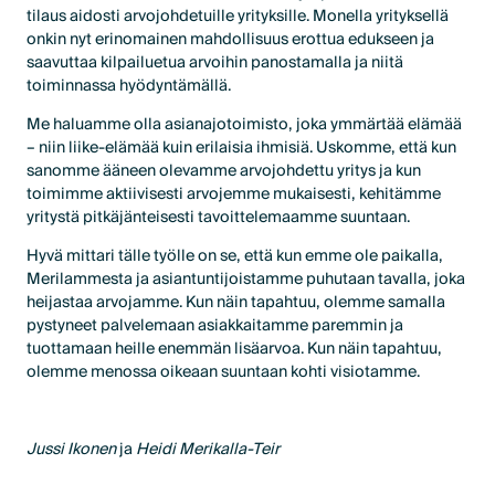
tilaus aidosti arvojohdetuille yrityksille. Monella yrityksellä
onkin nyt erinomainen mahdollisuus erottua edukseen ja
saavuttaa kilpailuetua arvoihin panostamalla ja niitä
toiminnassa hyödyntämällä.
Me haluamme olla asianajotoimisto, joka ymmärtää elämää
– niin liike-elämää kuin erilaisia ihmisiä. Uskomme, että kun
sanomme ääneen olevamme arvojohdettu yritys ja kun
toimimme aktiivisesti arvojemme mukaisesti, kehitämme
yritystä pitkäjänteisesti tavoittelemaamme suuntaan.
Hyvä mittari tälle työlle on se, että kun emme ole paikalla,
Merilammesta ja asiantuntijoistamme puhutaan tavalla, joka
heijastaa arvojamme. Kun näin tapahtuu, olemme samalla
pystyneet palvelemaan asiakkaitamme paremmin ja
tuottamaan heille enemmän lisäarvoa. Kun näin tapahtuu,
olemme menossa oikeaan suuntaan kohti visiotamme.
Jussi Ikonen
ja
Heidi Merikalla-Teir