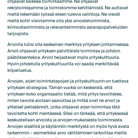
ohjaavat kaikkea toimintaamme. Ne ohjaavat
rekrytointejamme ja toimistomme kehittämistä. Ne auttavat
meitä tekemään työssä eteen tulevia valintoja. Ne vievät
meitä kohti visiotamme olla yksi arvostetuimmista,
kiinnostavimmista ja relevanteimmista asianajopalveluiden
tarjoajista.
Arvoilla tulisi olla keskeinen merkitys yrityksen johtamisessa.
Arvot ohjaavat yrityksen päivittäistä toimintaa ja johdon
päätöksentekoa. Arvot heijastavat myös yrityskulttuuria.
Hyvin johdetulla yrityskulttuurilla voi saada merkittävää
kilpailuetua.
Arvojen, arjen toimintatapojen ja yrityskulttuurin on tuettava
yrityksen strategiaa. Tämän vuoksi on keskeistä, että
yrityksen koko organisaatio tietää, mitä yritys tavoittelee,
miten tavoite aiotaan saavuttaa ja mitkä ovat ne arvot ja
yhteiset pelisäännöt, jotka ohjaavat arjen toimintaa tätä
tavoitetta kohti mentäessä. Siksi on tärkeää, että yrityksessä
keskustellaan arvoista ja arvojen mukaisesta toiminnasta.
Arvojen sisältöä ja käytännön merkitystä on myös hyvä avata
tarkemmin – esimerkiksi arvo välittäminen tarkoittaa meillä