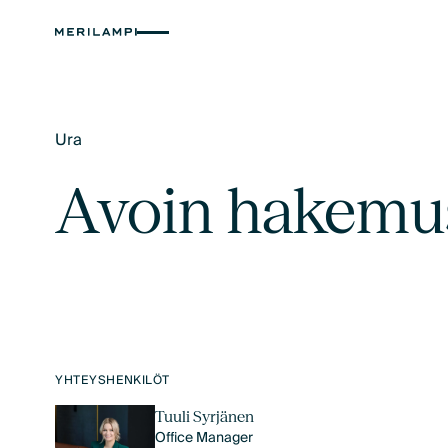
Ura
Text Link
Avoin hakemu
YHTEYSHENKILÖT
Tuuli Syrjänen
Office Manager