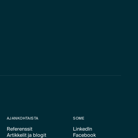
AJANKOHTAISTA
SOME
Referenssit
LinkedIn
Artikkelit ja blogit
Facebook
Text Link
Text Link