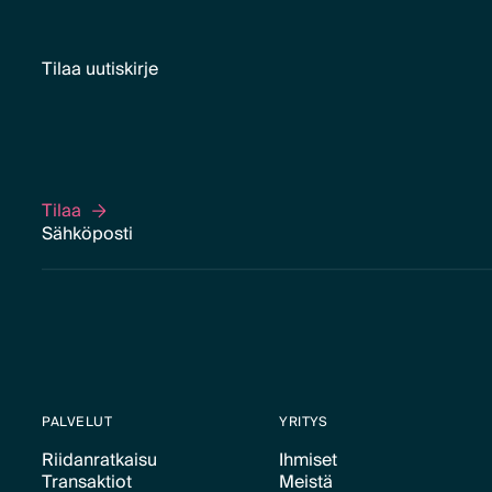
Tilaa uutiskirje
Tilaa
Tilaa
PALVELUT
YRITYS
Riidanratkaisu
Ihmiset
Transaktiot
Meistä
Text Link
Text Link