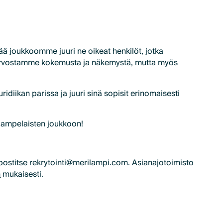
 joukkoomme juuri ne oikeat henkilöt, jotka
 Arvostamme kokemusta ja näkemystä, mutta myös
uridiikan parissa ja juuri sinä sopisit erinomaisesti
rilampelaisten joukkoon!
postitse
rekrytointi@merilampi.com
. Asianajotoimisto
n
mukaisesti.