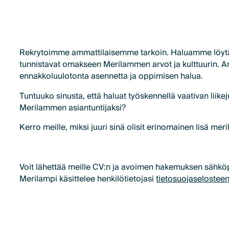
Rekrytoimme ammattilaisemme tarkoin. Haluamme löytää
tunnistavat omakseen Merilammen arvot ja kulttuurin.
ennakkoluulotonta asennetta ja oppimisen halua.
Tuntuuko sinusta, että haluat työskennellä vaativan liikej
Merilammen asiantuntijaksi?
Kerro meille, miksi juuri sinä olisit erinomainen lisä me
Voit lähettää meille CV:n ja avoimen hakemuksen sähkö
Merilampi käsittelee henkilötietojasi
tietosuojaselostee