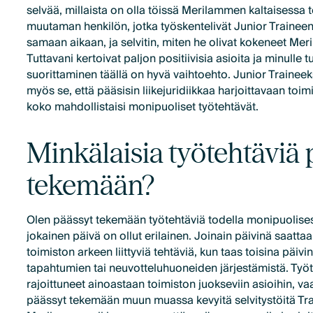
selvää, millaista on olla töissä Merilammen kaltaisessa 
muutaman henkilön, jotka työskentelivät Junior Trainee
samaan aikaan, ja selvitin, miten he olivat kokeneet Me
Tuttavani kertoivat paljon positiivisia asioita ja minulle tu
suorittaminen täällä on hyvä vaihtoehto. Junior Trainee
myös se, että pääsisin liikejuridiikkaa harjoittavaan to
koko mahdollistaisi monipuoliset työtehtävät.
Minkälaisia työtehtäviä 
tekemään?
Olen päässyt tekemään työtehtäviä todella monipuolisest
jokainen päivä on ollut erilainen. Joinain päivinä saatt
toimiston arkeen liittyviä tehtäviä, kun taas toisina päivin
tapahtumien tai neuvotteluhuoneiden järjestämistä. Työt
rajoittuneet ainoastaan toimiston juokseviin asioihin, va
päässyt tekemään muun muassa kevyitä selvitystöitä Tr