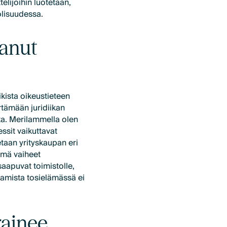
elijoihin luotetaan,
olisuudessa.
tanut
ikista oikeustieteen
rtämään juridiikan
ita. Merilammella olen
ssit vaikuttavat
etaan yrityskaupan eri
nämä vaiheet
saapuvat toimistolle,
tamista tosielämässä ei
rainee