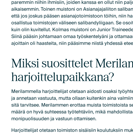
paremmin niihin ihmisiin, joiden kanssa en ollut niin pal
aikaisemmin. Toinen muistoni on Asianajajaliiton salibandy
että jos joskus pääsen asianajotoimistoon töihin, niin 
osallistua toimistojen väliseen salibandyliigaan. Se osoi
kuin olin kuvitellut. Kolmas muistoni on Junior Traineeden
Siinä pääsin johtamaan omaa työskentelyäni ja ottamaan
ajoittain oli haasteita, niin pääsimme niistä yhdessä ete
Miksi suosittelet Meril
harjoittelupaikkana?
Merilammella harjoittelijat otetaan aidosti osaksi työyht
ja annetaan vastuuta, mutta ollaan kuitenkin aina valmi
sitä tarvitsee. Merilammen erottaa muista toimistoista se,
määrä on hyvä suhteessa työtehtäviin, mikä mahdollista
monipuolisuuden ja vastuun ottamisen.
Harjoittelijat otetaan toimiston sisäisiin koulutuksiin mu