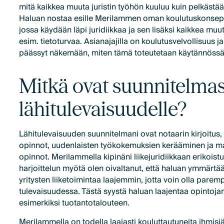
mitä kaikkea muuta juristin työhön kuuluu kuin pelkästä
Haluan nostaa esille Merilammen oman koulutuskonsepti
jossa käydään läpi juridiikkaa ja sen lisäksi kaikkea muuta
esim. tietoturvaa. Asianajajilla on koulutusvelvollisuus j
päässyt näkemään, miten tämä toteutetaan käytännössä 
Mitkä ovat suunnitelmas
lähitulevaisuudelle?
Lähitulevaisuuden suunnitelmani ovat notaarin kirjoitu
opinnot, uudenlaisten työkokemuksien kerääminen ja ma
opinnot. Merilammella kipinäni liikejuridiikkaan erikoist
harjoittelun myötä olen oivaltanut, että haluan ymmärtää
yritysten liiketoimintaa laajemmin, jotta voin olla parem
tulevaisuudessa. Tästä syystä haluan laajentaa opintojani
esimerkiksi tuotantotalouteen.
Merilammella on todella laajasti kouluttautuneita ihmisiä