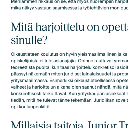
Merilammen rikkaus on se, että myös nuorempiin harjoitt
mikä näkyy vastuun saamisessa ja työtehtävien monipu
Mitä harjoittelu on opet
sinulle?
Oikeustieteen koulutus on hyvin yleismaailmallinen ja ka
opiskelijoista ei tule asianajajia. Opinnot auttavat ymmä
teoreettista puolta, kun taas harjoittelu konkretisoi asio
päässyt näkemään miten juridiset lainalaisuudet ja prose
yritysmaailmassa. Esimerkiksi oikeustieteellisessä opet
vaiheet ja harjoittelun aikana olen saanut nähdä, mitä 
konkreettisesti tarkoittavat. Kun yrityskaupan asiakkaat 
tiedän, mitä he tulevat tänne tekemään. Juridiikan sovel
opi koulunpenkiltä.
Millaisia taitoja Junior T