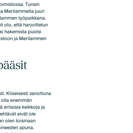
toimistossa. Tunsin
na Merilammella juuri
rilammen työpaikkana.
li olo, että harjoittelun
ksi hakemista puolsi
imistoon ja Merilammen
pääsit
i. Kliseisesti sanottuna
aa olla enemmän
ä erilaisia keikkoja ja
ehtävät eivät ole
an olen toisinaan
aineeden apuna.