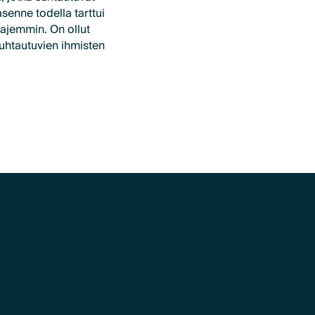
senne todella tarttui
aajemmin. On ollut
uhtautuvien ihmisten