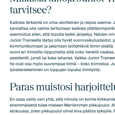
tarvitsee?
Kaikista tärkeintä on oma-aloitteinen ja reipas asenne. 
kannattaa olla valmis tarttumaan kaikista yllättävimpiinkin
asennoitua siten, että lopulta kaikki järjestyy. Näiden om
Junior Traineella täytyy olla hyvät vuorovaikutustaidot, j
kommunikoimaan ja jakamaan työtehtäviä tiimin sisällä.
avoin eri ihmisille riippumatta siitä onko henkilö osakas,
assistentti, juristi tai kuka tahansa. Vaikka Junior Traine
he ovat osa myös suurempaa tiimiä – koko toimistoa. J
työskenteleminen on loppujen lopuksi tiimityötä.
Paras muistosi harjoittel
En osaa valita vain yhtä, sillä minulla on kolme kirkkaint
ensimmäisenä tulee mieleen Merilammen pikkujoulut. Al
elokuussa, joten pikkujoulut olivat kiva päätös syksylle