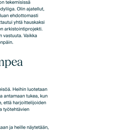
jon tekemisissä
liiga. Olin ajatellut,
haluan ehdottomasti
ttautui yhtä hauskaksi
 arkistointiprojekti.
 vastuuta. Vaikka
enpäin.
ampea
eisöä. Heihin luotetaan
ina antamaan tukea, kun
 että harjoittelijoiden
a työtehtävien
kaan ja heille näytetään,