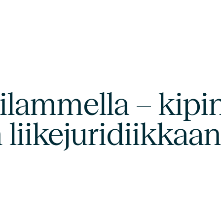
ilammella – kipi
liikejuridiikkaa