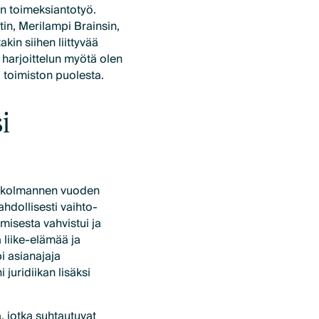
än toimeksiantotyö.
n, Merilampi Brainsin,
kin siihen liittyvää
a harjoittelun myötä olen
toimiston puolesta.
i
s, kolmannen vuoden
hdollisesti vaihto-
umisesta vahvistui ja
 liike-elämää ja
pi asianajaja
 juridiikan lisäksi
, jotka suhtautuvat