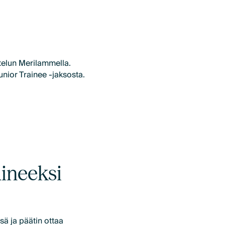
telun Merilammella.
ior Trainee -jaksosta.
aineeksi
ä ja päätin ottaa