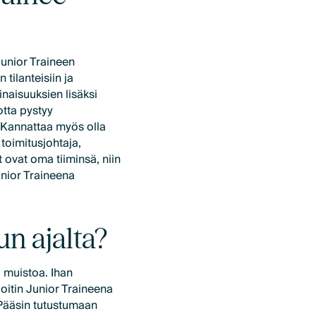
Junior Traineen
 tilanteisiin ja
inaisuuksien lisäksi
otta pystyy
 Kannattaa myös olla
 toimitusjohtaja,
et ovat oma tiiminsä, niin
unior Traineena
un ajalta?
a muistoa. Ihan
oitin Junior Traineena
. Pääsin tutustumaan