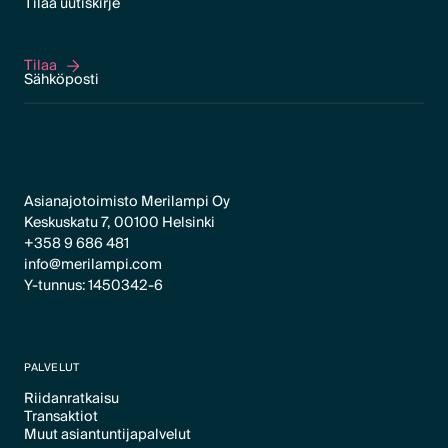
Tilaa uutiskirje
Tilaa
Tilaa
Asianajotoimisto Merilampi Oy
Keskuskatu 7, 00100 Helsinki
+358 9 686 481
info@merilampi.com
Y-tunnus: 1450342-6
PALVELUT
Riidanratkaisu
Transaktiot
Text Link
Muut asiantuntijapalvelut
Text Link