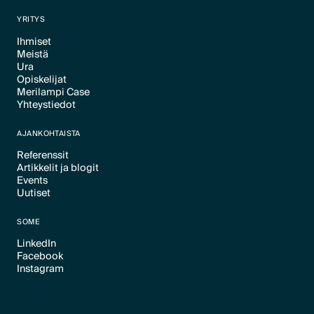
Text Link
YRITYS
Ihmiset
Meistä
Text Link
Ura
Text Link
Opiskelijat
Text Link
Merilampi Case
Text Link
Yhteystiedot
Text Link
Text Link
AJANKOHTAISTA
Referenssit
Artikkelit ja blogit
Text Link
Events
Text Link
Uutiset
Text Link
Text Link
SOME
LinkedIn
Facebook
Text Link
Instagram
Text Link
Text Link