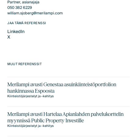
Partner, asianajaja
050 382 6229
william.sjoberg@merilampi.com
JAA TÄMÄ REFERENSSI
LinkedIn
X
LinkedIn
X
MUUT REFERENSSIT
Merilampi avusti Genestaa asuinkiinteistöportfolion
hankinnassa Espoosta
Kiinteistöjärjestelyt ja -kehitys
Merilampi avusti Hartelaa Apianlahden palvelukorttelin
myynnissä Public Property Investille
Kiinteistöjärjestelyt ja -kehitys