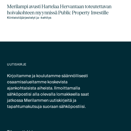
Merilampi avusti Hartelaa Hervantaan toteutettavan
hoivakohteen myynnissä Public Property Investille
Kiinteistöjärjestelyt ja -kehitys
UUTISKIRJE
Kirjoitamme ja koulutamme säännöllisesti
osaamisalueitamme koskevista
ajankohtaisista aiheista. Ilmoittamalla
sähköpostisi alla olevalla lomakkeella saat
jatkossa Merilammen uutiskirjeitä ja
tapahtumakutsuja suoraan sähköpostiisi.