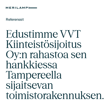
Referenssit
Text Link
Edustimme VVT
Kiinteistösijoitus
Oy:n rahastoa sen
hankkiessa
Tampereella
sijaitsevan
toimistorakennuksen.