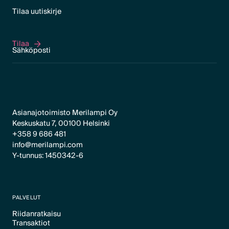
Tilaa uutiskirje
Tilaa
Tilaa
Asianajotoimisto Merilampi Oy
Keskuskatu 7, 00100 Helsinki
+358 9 686 481
info@merilampi.com
Y-tunnus: 1450342-6
PALVELUT
Riidanratkaisu
Transaktiot
Text Link