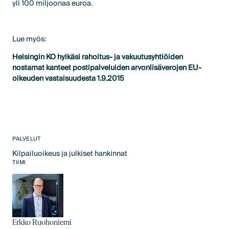
yli 100 miljoonaa euroa.
Lue myös:
Helsingin KO hylkäsi rahoitus- ja vakuutusyhtiöiden
nostamat kanteet postipalveluiden arvonlisäverojen EU-
oikeuden vastaisuudesta 1.9.2015
PALVELUT
Kilpailuoikeus ja julkiset hankinnat
Text Link
TIIMI
Erkko Ruohoniemi