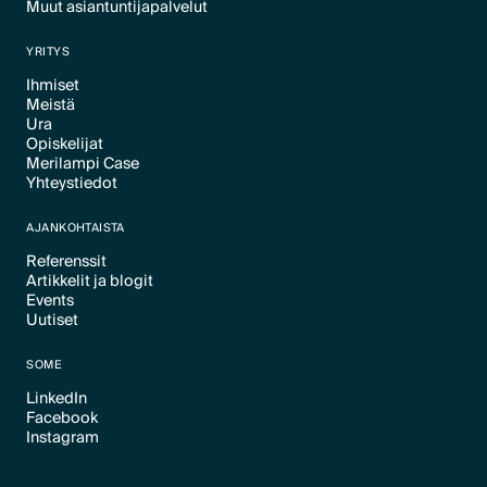
Muut asiantuntijapalvelut
Text Link
Text Link
YRITYS
Ihmiset
Meistä
Text Link
Ura
Text Link
Opiskelijat
Text Link
Merilampi Case
Text Link
Yhteystiedot
Text Link
Text Link
AJANKOHTAISTA
Referenssit
Artikkelit ja blogit
Text Link
Events
Text Link
Uutiset
Text Link
Text Link
SOME
LinkedIn
Facebook
Text Link
Instagram
Text Link
Text Link