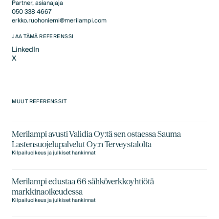
Partner, asianajaja
050 338 4667
erkko.ruohoniemi@merilampi.com
JAA TÄMÄ REFERENSSI
LinkedIn
X
LinkedIn
X
MUUT REFERENSSIT
Merilampi avusti Validia Oy:tä sen ostaessa Sauma
Lastensuojelupalvelut Oy:n Terveystalolta
Kilpailuoikeus ja julkiset hankinnat
Merilampi edustaa 66 sähköverkkoyhtiötä
markkinaoikeudessa
Kilpailuoikeus ja julkiset hankinnat