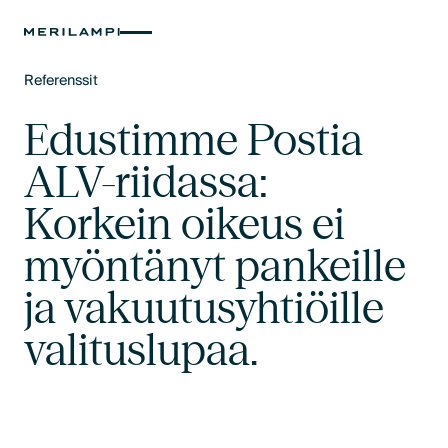
Referenssit
Text Link
Edustimme Postia
ALV-riidassa:
Korkein oikeus ei
myöntänyt pankeille
ja vakuutusyhtiöille
valituslupaa.