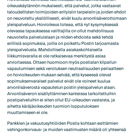
oikeuskäytännön mukaisesti, että palvelut, jotka vastaavat
taloudellisten toimijoiden erityisiin tarpeisiin ja joiden ehdot
on neuvoteltu yksilöllisesti, eivät kuulu arvonlisäverottomaan
yleispalveluun. Hovioikeus toteaa, että nyt kysymyksessä
olevassa tapauksessa valittajilla on ollut mahdollisuus
neuvotella palveluistaan ja niiden ehdoista sekä tehdä
erillisiä sopimuksia, joilla on poikettu Postin tarjoamasta
yleispalvelusta. Mahdollisella asiakaskohtaisella
liikkumisvaralla ei ole ratkaisevaa merkitystä asiaa
arvioitaessa. Ottaen huomioon myös postialan kilpailun
vapautumisen sekä verotuksen neutraalisuuden periaatteen
on hovioikeuden mukaan selvää, että kyseessä olevat
sopimuksenvaraiset palvelut eivät ole voineet kuulua
arvonlisäverosta vapautetun postin yleispalvelun alaan.
Arvonlisäveron sisällyttäminen kanteissa tarkoitettuihin
postipalveluihin ei siten ollut EU-oikeuden vastaista, ja
aihetta käräjäoikeuden tuomion lopputuloksen
muuttamiseen ei ole.
Pankkien ja vakuutusyhtiöiden Postia kohtaan esittämien
vahingonkorvaus- ja muiden vaatimusten määrä oli yhteensä