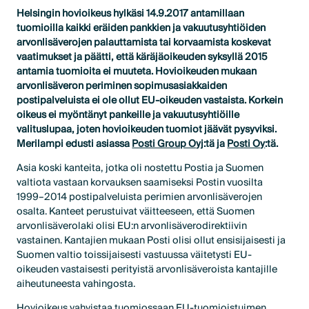
Helsingin hovioikeus hylkäsi 14.9.2017 antamillaan
tuomioilla kaikki eräiden pankkien ja vakuutusyhtiöiden
arvonlisäverojen palauttamista tai korvaamista koskevat
vaatimukset ja päätti, että käräjäoikeuden syksyllä 2015
antamia tuomioita ei muuteta. Hovioikeuden mukaan
arvonlisäveron periminen sopimusasiakkaiden
postipalveluista ei ole ollut EU-oikeuden vastaista. Korkein
oikeus ei myöntänyt pankeille ja vakuutusyhtiöille
valituslupaa, joten hovioikeuden tuomiot jäävät pysyviksi.
Merilampi edusti asiassa
Posti Group Oyj
:tä ja
Posti Oy
:tä.
Asia koski kanteita, jotka oli nostettu Postia ja Suomen
valtiota vastaan korvauksen saamiseksi Postin vuosilta
1999–2014 postipalveluista perimien arvonlisäverojen
osalta. Kanteet perustuivat väitteeseen, että Suomen
arvonlisäverolaki olisi EU:n arvonlisäverodirektiivin
vastainen. Kantajien mukaan Posti olisi ollut ensisijaisesti ja
Suomen valtio toissijaisesti vastuussa väitetysti EU-
oikeuden vastaisesti perityistä arvonlisäveroista kantajille
aiheutuneesta vahingosta.
Hovioikeus vahvistaa tuomiossaan EU-tuomioistuimen