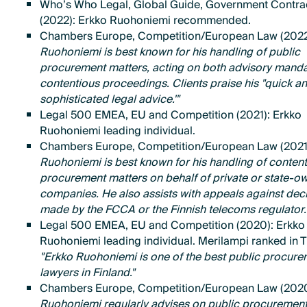
Who’s Who Legal, Global Guide, Government Contra
(2022): Erkko Ruohoniemi recommended.
Chambers Europe, Competition/European Law (202
Ruohoniemi is best known for his handling of public
procurement matters, acting on both advisory mand
contentious proceedings. Clients praise his "quick a
sophisticated legal advice.'"
Legal 500 EMEA, EU and Competition (2021): Erkko
Ruohoniemi leading individual.
Chambers Europe, Competition/European Law (2021
Ruohoniemi is best known for his handling of conten
procurement matters on behalf of private or state-o
companies. He also assists with appeals against dec
made by the FCCA or the Finnish telecoms regulator.
Legal 500 EMEA, EU and Competition (2020): Erkko
Ruohoniemi leading individual. Merilampi ranked in Ti
"Erkko Ruohoniemi is one of the best public procur
lawyers in Finland."
Chambers Europe, Competition/European Law (202
Ruohoniemi regularly advises on public procuremen