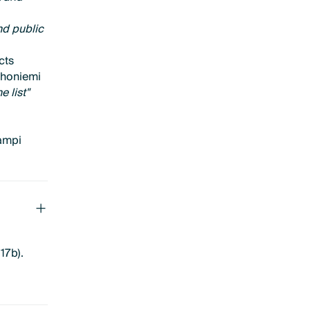
nd public
cts
ohoniemi
 list"
ampi
17b).