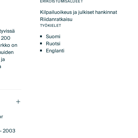
Text Link
ERIKOISTUMISALUEET
Kilpailuoikeus ja julkiset hankinnat
Text Link
Riidanratkaisu
Text Link
TYÖKIELET
ttyvissä
Suomi
i 200
Ruotsi
Erkko on
Englanti
 muiden
 ja
a
or
 – 2003