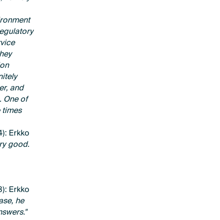
ironment
regulatory
rvice
they
ion
itely
er, and
. One of
e times
): Erkko
ry good.
): Erkko
ase, he
nswers."