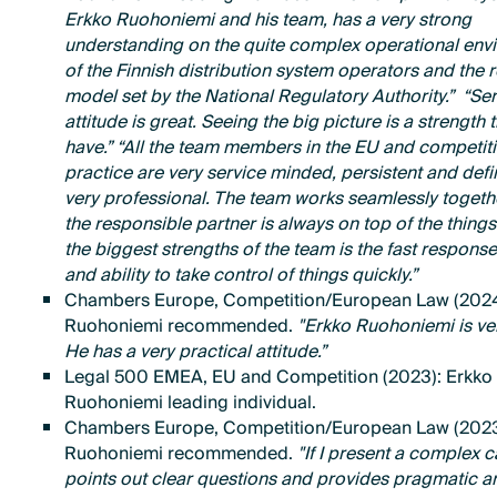
Erkko Ruohoniemi and his team, has a very strong
understanding on the quite complex operational env
of the Finnish distribution system operators and the 
model set by the National Regulatory Authority.” “Se
attitude is great. Seeing the big picture is a strength 
have.” “All the team members in the EU and competit
practice are very service minded, persistent and defin
very professional. The team works seamlessly togeth
the responsible partner is always on top of the things
the biggest strengths of the team is the fast respons
and ability to take control of things quickly.”
Chambers Europe, Competition/European Law (2024
Ruohoniemi recommended.
"Erkko Ruohoniemi is ve
He has a very practical attitude.”
Legal 500 EMEA, EU and Competition (2023): Erkko
Ruohoniemi leading individual.
Chambers Europe, Competition/European Law (2023
Ruohoniemi recommended.
"If I present a complex c
points out clear questions and provides pragmatic a