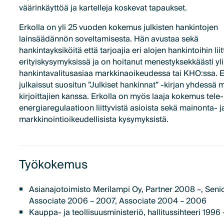
väärinkäyttöä ja kartelleja koskevat tapaukset.
Erkolla on yli 25 vuoden kokemus julkisten hankintojen
lainsäädännön soveltamisesta. Hän avustaa sekä
hankintayksiköitä että tarjoajia eri alojen hankintoihin lii
erityiskysymyksissä ja on hoitanut menestyksekkäästi yl
hankintavalitusasiaa markkinaoikeudessa tai KHO:ssa. 
julkaissut suositun ”Julkiset hankinnat” -kirjan yhdessä
kirjoittajien kanssa. Erkolla on myös laaja kokemus tele-
energiaregulaatioon liittyvistä asioista sekä mainonta- j
markkinointioikeudellisista kysymyksistä.
Työkokemus
Asianajotoimisto Merilampi Oy, Partner 2008 –, Seni
Associate 2006 – 2007, Associate 2004 – 2006
Kauppa- ja teollisuusministeriö, hallitussihteeri 1996