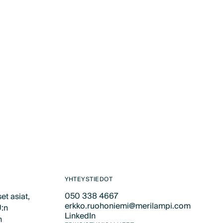
YHTEYSTIEDOT
050 338 4667
et asiat,
erkko.ruohoniemi@merilampi.com
Text Link
U:n
LinkedIn
Text Link
n