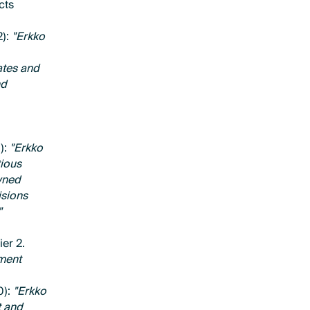
cts
2):
"Erkko
ates and
nd
):
"Erkko
tious
wned
isions
"
er 2.
ement
0):
"Erkko
t and