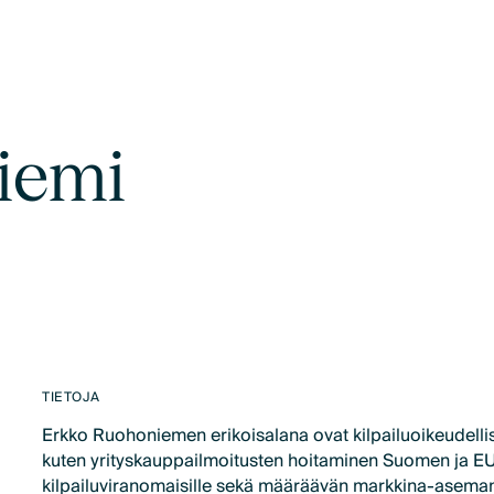
iemi
TIETOJA
Erkko Ruohoniemen erikoisalana ovat kilpailuoikeudellis
kuten yrityskauppailmoitusten hoitaminen Suomen ja E
kilpailuviranomaisille sekä määräävän markkina-asema