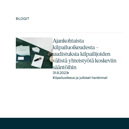
BLOGIT
Ajankohtaista
kilpailuoikeudesta –
uudistuksia kilpailijoiden
välistä yhteistyötä koskeviin
sääntöihin
31.8.2023
Kilpailuoikeus ja julkiset hankinnat