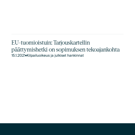
EU-tuomioistuin: Tarjouskartellin
päättymishetki on sopimuksen tekoajankohta
15.1.2021
Kilpailuoikeus ja julkiset hankinnat