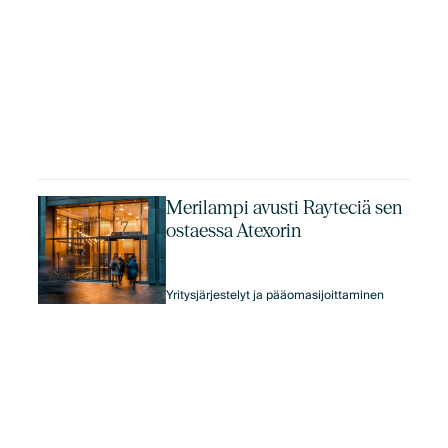
Merilampi avusti Rayteciä sen
ostaessa Atexorin
Yritysjärjestelyt ja pääomasijoittaminen