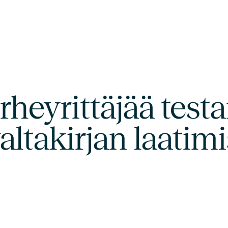
eyrittäjää testa
ltakirjan laatim