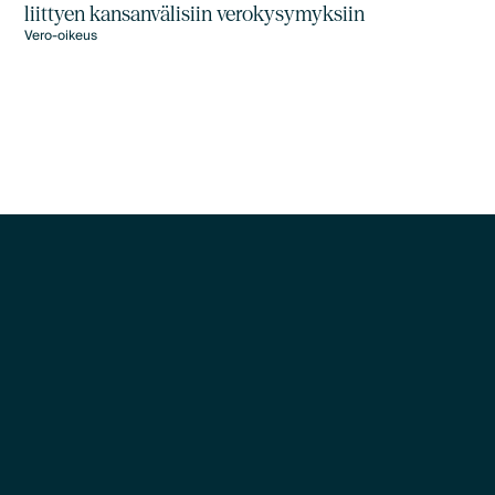
liittyen kansanvälisiin verokysymyksiin
Vero-oikeus