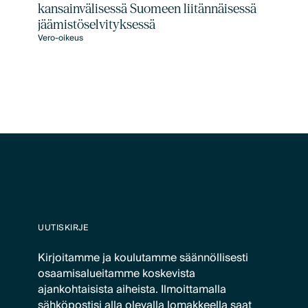
kansainvälisessä Suomeen liitännäisessä
jäämistöselvityksessä
Vero-oikeus
UUTISKIRJE
Kirjoitamme ja koulutamme säännöllisesti
osaamisalueitamme koskevista
ajankohtaisista aiheista. Ilmoittamalla
sähköpostisi alla olevalla lomakkeella saat