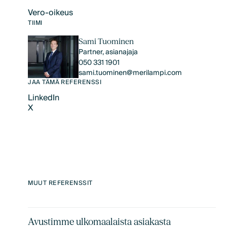
Vero-oikeus
Text Link
TIIMI
Sami Tuominen
Partner, asianajaja
050 331 1901
sami.tuominen@merilampi.com
JAA TÄMÄ REFERENSSI
LinkedIn
X
LinkedIn
X
MUUT REFERENSSIT
Avustimme ulkomaalaista asiakasta