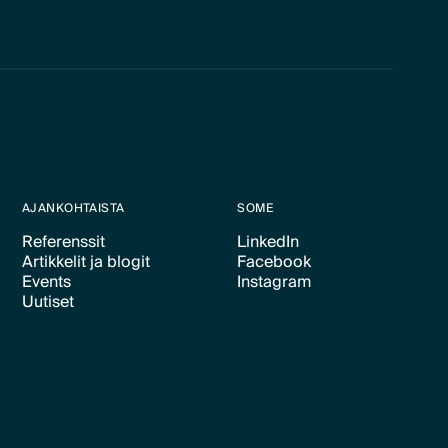
AJANKOHTAISTA
SOME
Referenssit
LinkedIn
Artikkelit ja blogit
Facebook
Text Link
Text Link
Events
Instagram
Text Link
Text Link
Uutiset
Text Link
Text Link
Text Link