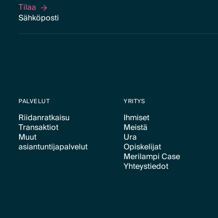
Tilaa
Tilaa
PALVELUT
YRITYS
Riidanratkaisu
Ihmiset
Transaktiot
Meistä
Text Link
Text Link
Muut
Ura
Text Link
Text Link
asiantuntijapalvelut
Opiskelijat
Text Link
Merilampi Case
Text Link
Text Link
Yhteystiedot
Text Link
Text Link