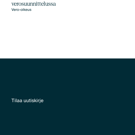
verosuunnittelussa
Vero-oikeus
Tilaa uutiskirje