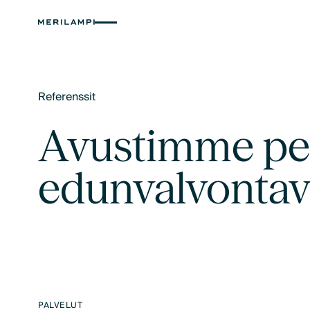
Referenssit
Text Link
Avustimme perh
edunvalvontava
PALVELUT