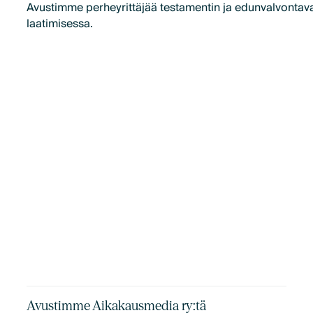
Avustimme perheyrittäjää testamentin ja edunvalvontava
laatimisessa.
Avustimme Aikakausmedia ry:tä