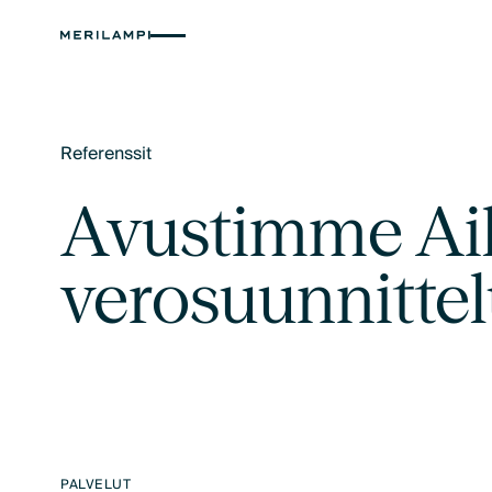
Referenssit
Text Link
Avustimme Aik
verosuunnitte
PALVELUT