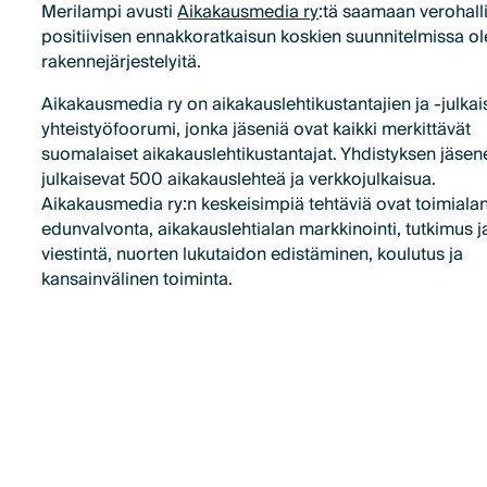
Merilampi avusti
Aikakausmedia ry
:tä saamaan verohall
positiivisen ennakkoratkaisun koskien suunnitelmissa ol
rakennejärjestelyitä.
Aikakausmedia ry on aikakauslehtikustantajien ja -julkai
yhteistyöfoorumi, jonka jäseniä ovat kaikki merkittävät
suomalaiset aikakauslehtikustantajat. Yhdistyksen jäsen
julkaisevat 500 aikakauslehteä ja verkkojulkaisua.
Aikakausmedia ry:n keskeisimpiä tehtäviä ovat toimiala
edunvalvonta, aikakauslehtialan markkinointi, tutkimus j
viestintä, nuorten lukutaidon edistäminen, koulutus ja
kansainvälinen toiminta.