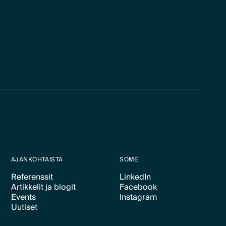
AJANKOHTAISTA
SOME
Referenssit
LinkedIn
Artikkelit ja blogit
Facebook
Text Link
Text Link
Events
Instagram
Text Link
Text Link
Uutiset
Text Link
Text Link
Text Link