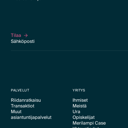
Tilaa
Tilaa
PALVELUT
YRITYS
Riidanratkaisu
Ihmiset
Transaktiot
Meistä
Text Link
Text Link
Muut
Ura
Text Link
Text Link
asiantuntijapalvelut
Opiskelijat
Text Link
Merilampi Case
Text Link
Text Link