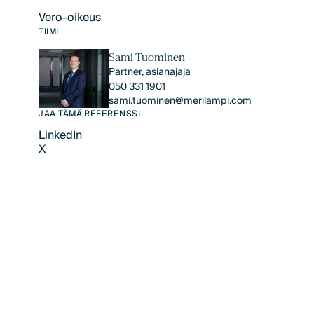
Vero-oikeus
Text Link
TIIMI
Sami Tuominen
Partner, asianajaja
050 331 1901
sami.tuominen@merilampi.com
JAA TÄMÄ REFERENSSI
LinkedIn
X
LinkedIn
X