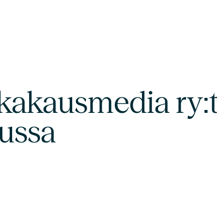
akausmedia ry:
lussa