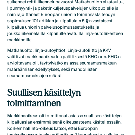
sulkeneet reittiliikennelupavuorot Matkahuollon aikataulu-,
lipunmyynti- ja paketinkuljetuspalvelujen ulkopuolelle ja
näin rajoittaneet Euroopan unionin toiminnasta tehdyn
sopimuksen 101 artiklan ja kilpailulain 5 §:n vastaisesti
kilpailua unionin palvelusopimusasetuksella ja
joukkoliikennelailla kilpailulle avatuilla linja-autoliikenteen
markkinoilla.
Matkahuolto, linja-autoyhtiöt, Linja-autoliitto ja KKV
valittivat markkinaoikeuden päätöksestä KHO:oon. KHO:n
arvioitavana oli, täyttyivätkö asiassa seuraamusmaksun
määräämisen edellytykset, sekä mahdollisten
seuraamusmaksujen määrä.
Suullisen käsittelyn
toimittaminen
Markkinaoikeus oli toimittanut asiassa suullisen käsittelyn
kilpailuasiaa ensimmäisenä oikeusasteena käsitellessään.
Korkein hallinto-oikeus katsoi, ettei Euroopan
ihmisoikeussopimuksen 6 artiklan 1 kappaleesta, sellaisena