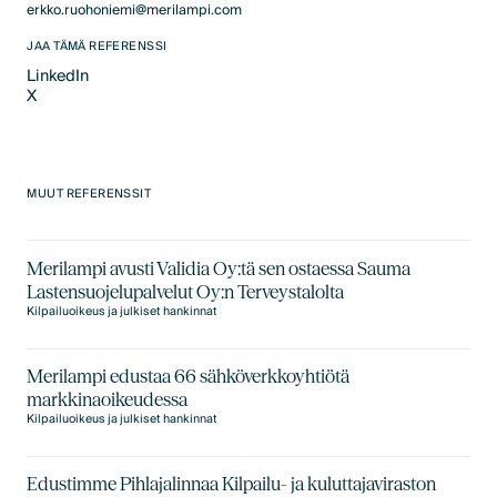
erkko.ruohoniemi@merilampi.com
JAA TÄMÄ REFERENSSI
LinkedIn
X
LinkedIn
X
MUUT REFERENSSIT
Merilampi avusti Validia Oy:tä sen ostaessa Sauma
Lastensuojelupalvelut Oy:n Terveystalolta
Kilpailuoikeus ja julkiset hankinnat
Merilampi edustaa 66 sähköverkkoyhtiötä
markkinaoikeudessa
Kilpailuoikeus ja julkiset hankinnat
Edustimme Pihlajalinnaa Kilpailu- ja kuluttajaviraston