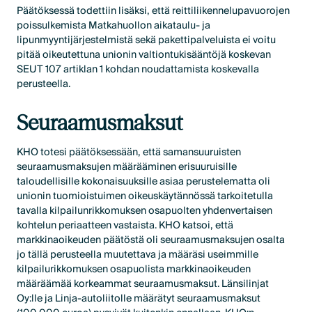
Päätöksessä todettiin lisäksi, että reittiliikennelupavuorojen
poissulkemista Matkahuollon aikataulu- ja
lipunmyyntijärjestelmistä sekä pakettipalveluista ei voitu
pitää oikeutettuna unionin valtiontukisääntöjä koskevan
SEUT 107 artiklan 1 kohdan noudattamista koskevalla
perusteella.
Seuraamusmaksut
KHO totesi päätöksessään, että samansuuruisten
seuraamusmaksujen määrääminen erisuuruisille
taloudellisille kokonaisuuksille asiaa perustelematta oli
unionin tuomioistuimen oikeuskäytännössä tarkoitetulla
tavalla kilpailunrikkomuksen osapuolten yhdenvertaisen
kohtelun periaatteen vastaista. KHO katsoi, että
markkinaoikeuden päätöstä oli seuraamusmaksujen osalta
jo tällä perusteella muutettava ja määräsi useimmille
kilpailurikkomuksen osapuolista markkinaoikeuden
määräämää korkeammat seuraamusmaksut. Länsilinjat
Oy:lle ja Linja-autoliitolle määrätyt seuraamusmaksut