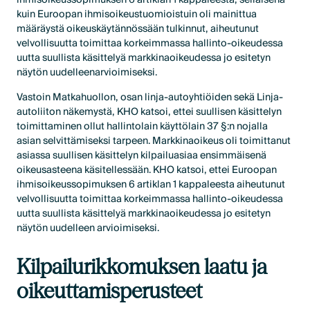
kuin Euroopan ihmisoikeustuomioistuin oli mainittua
määräystä oikeuskäytännössään tulkinnut, aiheutunut
velvollisuutta toimittaa korkeimmassa hallinto-oikeudessa
uutta suullista käsittelyä markkinaoikeudessa jo esitetyn
näytön uudelleenarvioimiseksi.
Vastoin Matkahuollon, osan linja-autoyhtiöiden sekä Linja-
autoliiton näkemystä, KHO katsoi, ettei suullisen käsittelyn
toimittaminen ollut hallintolain käyttölain 37 §:n nojalla
asian selvittämiseksi tarpeen. Markkinaoikeus oli toimittanut
asiassa suullisen käsittelyn kilpailuasiaa ensimmäisenä
oikeusasteena käsitellessään. KHO katsoi, ettei Euroopan
ihmisoikeussopimuksen 6 artiklan 1 kappaleesta aiheutunut
velvollisuutta toimittaa korkeimmassa hallinto-oikeudessa
uutta suullista käsittelyä markkinaoikeudessa jo esitetyn
näytön uudelleen arvioimiseksi.
Kilpailurikkomuksen laatu ja
oikeuttamisperusteet