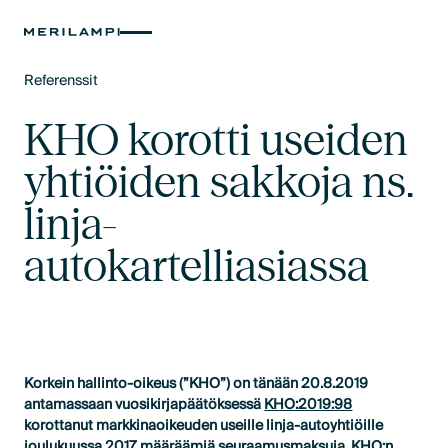
Referenssit
Text Link
KHO korotti useiden
yhtiöiden sakkoja ns.
linja-
autokartelliasiassa
Korkein hallinto-oikeus (”KHO”) on tänään 20.8.2019
antamassaan vuosikirjapäätöksessä
KHO:2019:98
korottanut markkinaoikeuden useille linja-autoyhtiöille
joulukuussa 2017 määräämiä seuraamusmaksuja. KHO:n