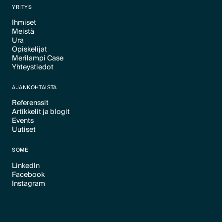
YRITYS
Ihmiset
Meistä
Text Link
Ura
Text Link
Opiskelijat
Text Link
Merilampi Case
Text Link
Yhteystiedot
Text Link
Text Link
AJANKOHTAISTA
Referenssit
Artikkelit ja blogit
Text Link
Events
Text Link
Uutiset
Text Link
Text Link
SOME
LinkedIn
Facebook
Text Link
Instagram
Text Link
Text Link