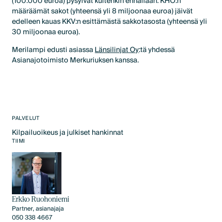
(100.000 euroa) pysyivät kuitenkin ennallaan. KHO:n
määräämät sakot (yhteensä yli 8 miljoonaa euroa) jäivät
edelleen kauas KKV:n esittämästä sakkotasosta (yhteensä yli
30 miljoonaa euroa).
Merilampi edusti asiassa
Länsilinjat Oy
:tä yhdessä
Asianajotoimisto Merkuriuksen kanssa.
PALVELUT
Kilpailuoikeus ja julkiset hankinnat
Text Link
TIIMI
Erkko Ruohoniemi
Partner, asianajaja
050 338 4667