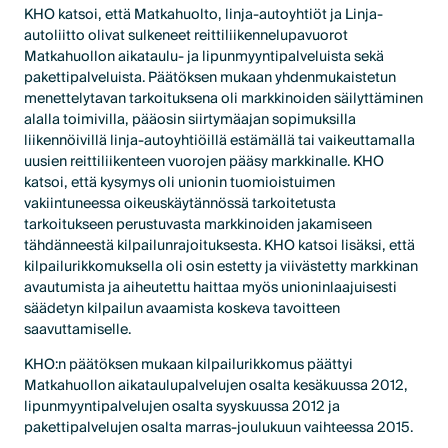
KHO katsoi, että Matkahuolto, linja-autoyhtiöt ja Linja-
autoliitto olivat sulkeneet reittiliikennelupavuorot
Matkahuollon aikataulu- ja lipunmyyntipalveluista sekä
pakettipalveluista. Päätöksen mukaan yhdenmukaistetun
menettelytavan tarkoituksena oli markkinoiden säilyttäminen
alalla toimivilla, pääosin siirtymäajan sopimuksilla
liikennöivillä linja-autoyhtiöillä estämällä tai vaikeuttamalla
uusien reittiliikenteen vuorojen pääsy markkinalle. KHO
katsoi, että kysymys oli unionin tuomioistuimen
vakiintuneessa oikeuskäytännössä tarkoitetusta
tarkoitukseen perustuvasta markkinoiden jakamiseen
tähdänneestä kilpailunrajoituksesta. KHO katsoi lisäksi, että
kilpailurikkomuksella oli osin estetty ja viivästetty markkinan
avautumista ja aiheutettu haittaa myös unioninlaajuisesti
säädetyn kilpailun avaamista koskeva tavoitteen
saavuttamiselle.
KHO:n päätöksen mukaan kilpailurikkomus päättyi
Matkahuollon aikataulupalvelujen osalta kesäkuussa 2012,
lipunmyyntipalvelujen osalta syyskuussa 2012 ja
pakettipalvelujen osalta marras-joulukuun vaihteessa 2015.