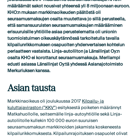
määräämät sakot nousivat yhteensä yli 8 miljoonaan euroon.
KHO:n mukaan markkinaoikeuden päätöstä oli
seuraamusmaksujen osalta muutettava jo sillä perusteella,
että samansuuruisten seuraamusmaksujen määrääminen
erisuuruisille yhtiöille asiaa perustelematta oli unionin
tuomioistuimen oikeuskäytännössä tarkoitetulla tavalla
kilpailunrikkomuksen osapuolten yhdenvertaisen kohtelun
periaatteen vastaista. Linja-autoliiton ja Länsilinjat Oy:n
osalta KHO ei korottanut seuraamusmaksuja. Merilampi
edusti asiassa Länsilinjat Oy:tä yhdessä Asianajotoimisto
Merkuriuksen kanssa.
Asian tausta
Markkinaoikeus oli joulukuussa 2017
Kilpailu- ja
kuluttajaviraston (”KKV”)
esityksestä poiketen määrännyt
Matkahuollolle, seitsemälle linja-autoyhtiölle sekä Linja-
autoliitolle kullekin 100 000 euron suuruisen
seuraamusmaksun markkinoiden jakamista koskeneesta
kilpailurikkomuksesta. Kilpailunrajoituksen osapuolet olivat