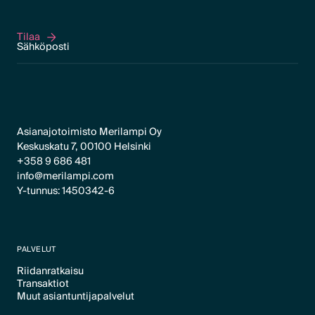
Tilaa
Tilaa
Asianajotoimisto Merilampi Oy
Keskuskatu 7, 00100 Helsinki
+358 9 686 481
info@merilampi.com
Y-tunnus: 1450342-6
PALVELUT
Riidanratkaisu
Transaktiot
Text Link
Muut asiantuntijapalvelut
Text Link
Text Link