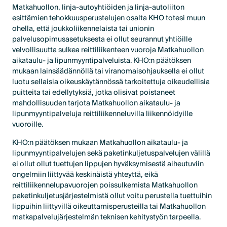
Matkahuollon, linja-autoyhtiöiden ja linja-autoliiton
esittämien tehokkuusperustelujen osalta KHO totesi muun
ohella, että joukkoliikennelaista tai unionin
palvelusopimusasetuksesta ei ollut seurannut yhtiöille
velvollisuutta sulkea reittiliikenteen vuoroja Matkahuollon
aikataulu- ja lipunmyyntipalveluista. KHO:n päätöksen
mukaan lainsäädännöllä tai viranomaisohjauksella ei ollut
luotu sellaisia oikeuskäytännössä tarkoitettuja oikeudellisia
puitteita tai edellytyksiä, jotka olisivat poistaneet
mahdollisuuden tarjota Matkahuollon aikataulu- ja
lipunmyyntipalveluja reittiliikenneluvilla liikennöidyille
vuoroille.
KHO:n päätöksen mukaan Matkahuollon aikataulu- ja
lipunmyyntipalvelujen sekä paketinkuljetuspalvelujen välillä
ei ollut ollut tuettujen lippujen hyväksymisestä aiheutuviin
ongelmiin liittyvää keskinäistä yhteyttä, eikä
reittiliikennelupavuorojen poissulkemista Matkahuollon
paketinkuljetusjärjestelmistä ollut voitu perustella tuettuihin
lippuihin liittyvillä oikeuttamisperusteilla tai Matkahuollon
matkapalvelujärjestelmän teknisen kehitystyön tarpeella.